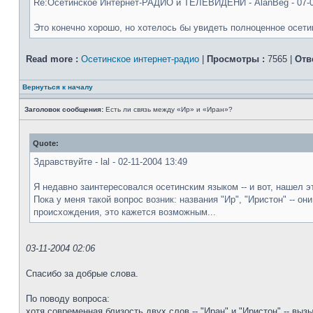
Re:Осетинское Интернет-РАДИО и ТЕЛЕВИДЕНИ - AlanBeg - 07-0
Это конечно хорошо, но хотелось бы увидеть полноценное осетин
Read more :
Осетинское интернет-радио
|
Просмотры :
7565 |
Отв
Вернуться к началу
Заголовок сообщения:
Есть ли связь между «Ир» и «Иран»?
Quote:
Здравствуйте - lal - 02-11-2004 13:49
Я недавно заинтересовался осетинским языком -- и вот, нашел э
Пока у меня такой вопрос возник: названия "Ир", "Иристон" -- о
происхождения, это кажется возможным...
03-11-2004 02:06
Спасибо за добрые слова.
По поводу вопроса:
хотя современная близость двух слов -- "Иран" и "Иристон" -- выз