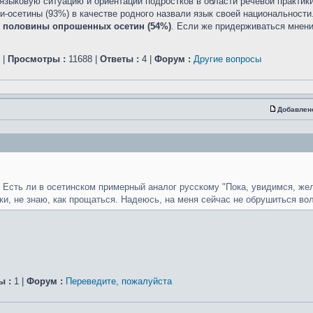
зыковую ситуацию и ориентации подростков в области речевой практики
и-осетины (93%) в качестве родного назвали язык своей национальност
е половины опрошенных осетин (54%)
. Если же придерживаться мнени
|
Просмотры :
11688 |
Ответы :
4 |
Форум :
Другие вопросы
Добавлен
Есть ли в осетинском примерный аналог русскому "Пока, увидимся, же
ки, не знаю, как прощаться. Надеюсь, на меня сейчас не обрушиться вол
ы :
1 |
Форум :
Переведите, пожалуйста