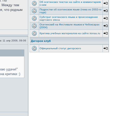
. По
Об осетинских текстах на сайте и комментариях
и. Между тем
к ним
я, что родным
Подростки об осетинском языке (тема из 2002-го
года)
Субстрат осетинского языка и происхождение
нартского эпоса
Осетинский на Фестивале языков в Чебоксарах
(2004)
Критика учебных материалов на сайте ironau.ru
о:
11 апр 2006, 09:06
Дигорон клуб
Официальный статус дигорского
лаю удачи!"
на критики :)