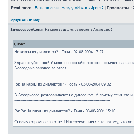
Read more :
Есть ли связь между «Ир» и «Иран»?
|
Просмотры :
2
Вернуться к началу
Заголовок сообщения:
На каком из диалектов говорят в Ахсарисаре?
Quote:
На каком из диалектов? - Таня - 02-08-2004 17:27
Здравствуйте, все! У меня вопрос абсолютного новичка: на как
Благодарю заранее за ответ.
--------------------------------------------------------------------------------
Re:На каком из диалектов? - Гость - 03-08-2004 09:32
В Ахсарисаре разговаривают на дигорском. А почему тебя это ин
--------------------------------------------------------------------------------
Re:Re:На каком из диалектов? - Таня - 03-08-2004 15:10
Спасибо огромное за ответ! Интересует меня это потому, что лет 