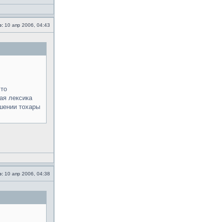
о:
10 апр 2006, 04:43
что
ая лексика
ешении тохары
о:
10 апр 2006, 04:38