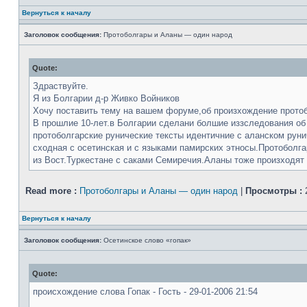
Вернуться к началу
Заголовок сообщения:
Протоболгары и Аланы — один народ
Quote:
Здраствуйте.
Я из Болгарии д-р Живко Войников
Хочу поставить тему на вашем форуме,об произхождение протоб
В прошлие 10-лет.в Болгарии сделани болшие иззследования об
протоболгарские рунические тексты идентичние с аланском руни
сходная с осетинская и с языками памирских этносы.Протоболга
из Вост.Туркестане с саками Семиречия.Аланы тоже произходят и
Read more :
Протоболгары и Аланы — один народ
|
Просмотры :
Вернуться к началу
Заголовок сообщения:
Осетинское слово «гопак»
Quote:
происхождение слова Гопак - Гость - 29-01-2006 21:54