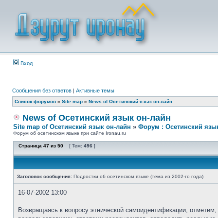
Вход
Сообщения без ответов
|
Активные темы
Список форумов
»
Site map
»
News of Осетинский язык он-лайн
News of Осетинский язык он-лайн
Site map of Осетинский язык он-лайн
»
Форум : Осетинский язы
Форум об осетинском языке при сайте Ironau.ru
Страница
47
из
50
[ Тем:
496
]
Заголовок сообщения:
Подростки об осетинском языке (тема из 2002-го года)
16-07-2002 13:00
Возвращаясь к вопросу этнической самоидентификации, отметим, 