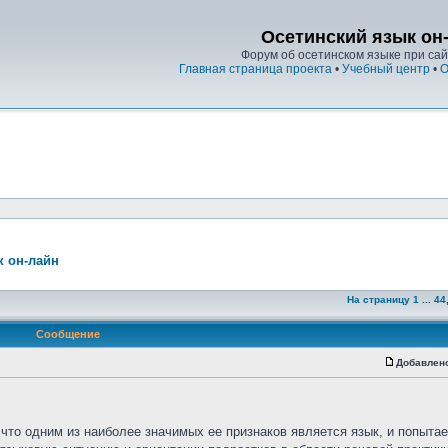
Осетинский язык он
Форум об осетинском языке при сайт
Главная страница проекта
•
Учебный центр
•
О
к он-лайн
На страницу
1
...
44
Сообщение
Добавлен
что одним из наиболее значимых ее признаков является язык, и попыта