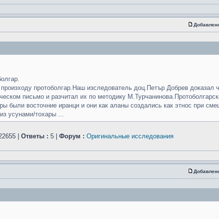
Добавлен
олгар.
 произходу протоболгар.Наш изследователь доц.Петър Добрев доказал 
ческом письмо и разчитал их по методику М.Турчанинова.Протоболгарск
ры были восточние иранци и они как аланы создались как этнос при см
з усунами/тохары ...
22655 |
Ответы :
5 |
Форум :
Оригинальные исследования
Добавлен