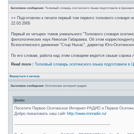
Заголовок сообщения:
Толковый словарь осетинского языка подготовили в Цхинвал
== Подготовлен к печати первый том первого толкового словаря о
22.03.2005
Первый из четырех томов уникального "Толкового словаря осетинс
филологических наук Николая Габараева. Об этом корреспонден
Всеосетинского движения "Стыр Ныхас", директор Юго-Осетинског
По его словам, работа над этим словарем ведется свыше сорока л
Read more :
Толковый словарь осетинского языка подготовили в 
Вернуться к началу
Заголовок сообщения:
Осетинское интернет-радио
Quote:
Посетите Первое Осетинское Интернет-РАДИО и Первое Осети
Добро пожаловать наш сайт
http://www.ironradio.ru/
--------------------------------------------------------------------------------