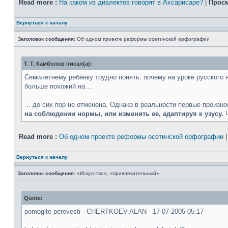
Read more :
На каком из диалектов говорят в Ахсарисаре?
|
Просм
Вернуться к началу
Заголовок сообщения:
Об одном проекте реформы осетинской орфографии
Т. Т. Камболов писал(а):
Семилетнему ребёнку трудно понять, почему на уроке русского яз
больше похожий на ...
... до сих пор не отменена. Однако в реальности первые произн
на соблюдении нормы, или изменить ее, адаптируя к узусу.
Ч
Read more :
Об одном проекте реформы осетинской орфографии
Вернуться к началу
Заголовок сообщения:
«Искусство», «привлекательный»
Quote:
pomogite perevesti - CHERTKOEV ALAN - 17-07-2005 05:17