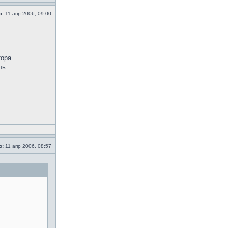
о:
11 апр 2006, 09:00
тора
ль
о:
11 апр 2006, 08:57