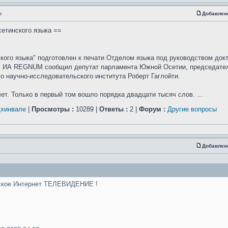
е
Добавлен
сетинского языка ==
кого языка" подготовлен к печати Отделом языка под руководством док
ту ИА REGNUM сообщил депутат парламента Южной Осетии, председате
о научно-исследовательского института Роберт Гаглойти.
ет. Только в первый том вошло порядка двадцати тысяч слов. ...
Цхинвале
|
Просмотры :
10289 |
Ответы :
2 |
Форум :
Другие вопросы
Добавлен
нское Интернет ТЕЛЕВИДЕНИЕ !