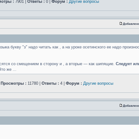
отры :
7901 |
Ответы :
0 |
Форум :
Другие вопросы
Добавлен
ыка букву "з" надо читать как , а на уроке осетинского ее надо произнос
осятся со смещением в сторону и , а вторые — как шипящие.
Следует ил
то же ...
|
Просмотры :
11780 |
Ответы :
4 |
Форум :
Другие вопросы
Добавлен