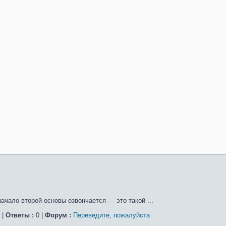
начало второй основы озвончается — это такой ...
 |
Ответы :
0 |
Форум :
Переведите, пожалуйста