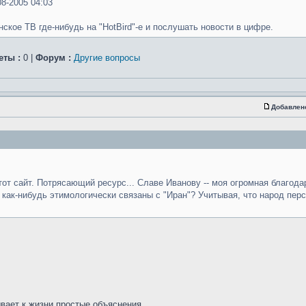
8-2005 04:03
ское ТВ где-нибудь на "HotBird"-е и послушать новости в цифре.
еты :
0 |
Форум :
Другие вопросы
Добавлен
тот сайт. Потрясающий ресурс... Славе Иванову -- моя огромная благода
ни как-нибудь этимологически связаны с "Иран"? Учитывая, что народ пер
ывает к жизни простые объяснения ...