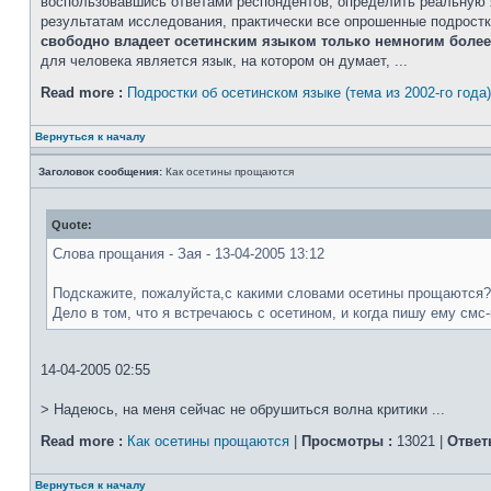
воспользовавшись ответами респондентов, определить реальную я
результатам исследования, практически все опрошенные подростк
свободно владеет осетинским языком только немногим боле
для человека является язык, на котором он думает, ...
Read more :
Подростки об осетинском языке (тема из 2002-го года)
Вернуться к началу
Заголовок сообщения:
Как осетины прощаются
Quote:
Слова прощания - Зая - 13-04-2005 13:12
Подскажите, пожалуйста,с какими словами осетины прощаются? 
Дело в том, что я встречаюсь с осетином, и когда пишу ему смс-
14-04-2005 02:55
> Надеюсь, на меня сейчас не обрушиться волна критики ...
Read more :
Как осетины прощаются
|
Просмотры :
13021 |
Ответ
Вернуться к началу