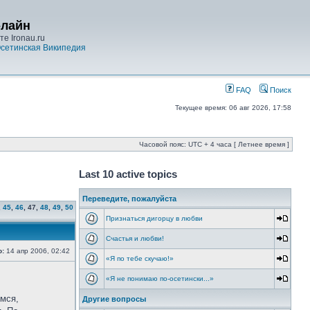
-лайн
е Ironau.ru
сетинская Википедия
FAQ
Поиск
Текущее время: 06 авг 2026, 17:58
Часовой пояс: UTC + 4 часа [ Летнее время ]
Last 10 active topics
Переведите, пожалуйста
,
45
,
46
,
47
,
48
,
49
,
50
Признаться дигорцу в любви
Счастья и любви!
о:
14 апр 2006, 02:42
«Я по тебе скучаю!»
«Я не понимаю по-осетински...»
емся,
Другие вопросы