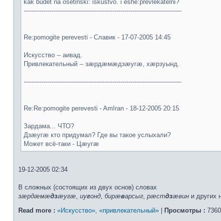
kak budet na osetinski: iskustvo. i eshe:prevlekatelni?
--------------------------------------------------------------------------------
Re:pomogite perevesti - Славик - 17-07-2005 14:45
Искусство -- аивад.
Привлекательный -- зæрдæмæдзæугæ, хæрзуынд.
--------------------------------------------------------------------------------
Re:Re:pomogite perevesti - AmIran - 18-12-2005 20:15
Зардама... ЧТО?
Дзæугæ кто придумал? Где вы такое услыхали?
Может всё-таки - Цæугæ
19-12-2005 02:34
В сложных (состоящих из двух основ) словах
зæрдæмæ
дз
æугæ
,
иу
г
онд
,
бирæ
в
арсыг
,
рæст
дз
æвин
и других 
Read more :
«Искусство», «привлекательный»
|
Просмотры :
7360