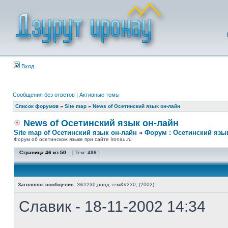
Вход
Сообщения без ответов
|
Активные темы
Список форумов
»
Site map
»
News of Осетинский язык он-лайн
News of Осетинский язык он-лайн
Site map of Осетинский язык он-лайн
»
Форум : Осетинский язы
Форум об осетинском языке при сайте Ironau.ru
Страница
46
из
50
[ Тем:
496
]
Заголовок сообщения:
З&#230;ронд тем&#230; (2002)
Славик - 18-11-2002 14:34