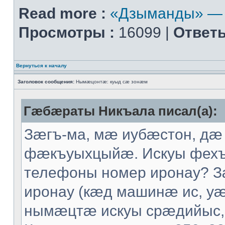
Read more :
«Дзыманды» — 
Просмотры :
16099 |
Ответы
Вернуться к началу
Заголовок сообщения:
Нымæцонтæ: куыд сæ зонæм
Гæбæраты Никъала писал(а):
Зæгъ-ма, мæ иубæстон, дæ
фæкъуыхцыйæ. Искуы фех
телефоны номер иронау? 
иронау (кæд машинæ ис, уæ
нымæцтæ искуы срæдийыс