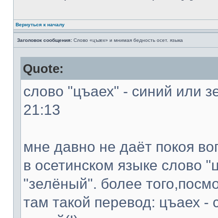
Вернуться к началу
Заголовок сообщения:
Слово «цъæх» и мнимая бедность осет. языка
Quote:
слово "цъаех" - синий или з
21:13
мне давно не даёт покоя во
в осетинском языке слово "ц
"зелёный". более того,посм
там такой перевод: цъаех - 