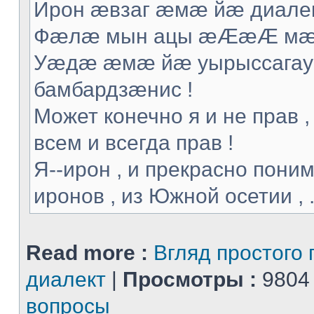
Ирон æвзаг æмæ йæ диалек
Фæлæ мын ацы æÆæÆ мæ т
Уæдæ æмæ йæ уырыссагау 
бамбардзæнис !
Может конечно я и не прав ,
всем и всегда прав !
Я--ирон , и прекрасно поним
иронов , из Южной осетии , .
Read more :
Вгляд простого 
диалект
|
Просмотры :
9804
вопросы