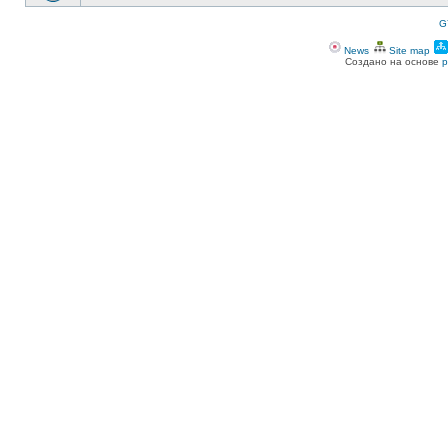
G
News
Site map
Создано на основе