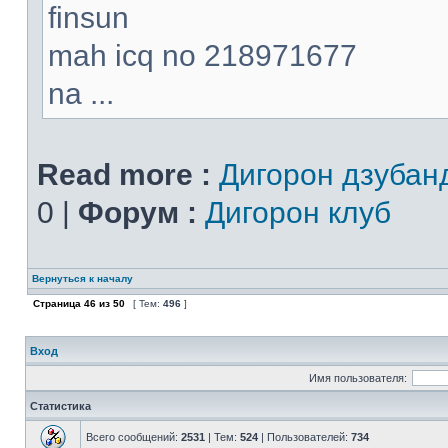
finsun
mah icq no 218971677
na ...
Read more :
Дигорон дзубан
0 |
Форум :
Дигорон клуб
Вернуться к началу
Страница
46
из
50
[ Тем:
496
]
Вход
Имя пользователя:
Статистика
Всего сообщений:
2531
| Тем:
524
| Пользователей:
734