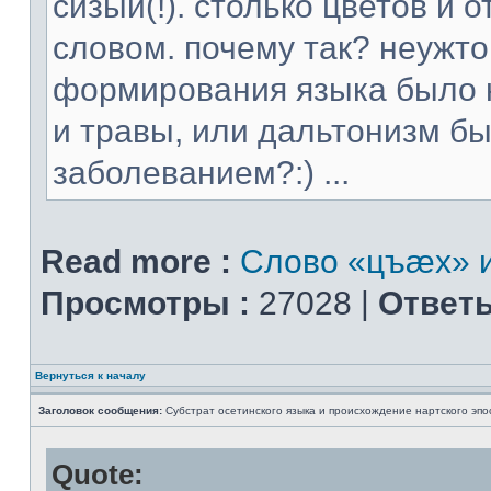
сизый(!). столько цветов и
словом. почему так? неужт
формирования языка было н
и травы, или дальтонизм 
заболеванием?:) ...
Read more :
Слово «цъæх» и
Просмотры :
27028 |
Ответы
Вернуться к началу
Заголовок сообщения:
Субстрат осетинского языка и происхождение нартского эпо
Quote: