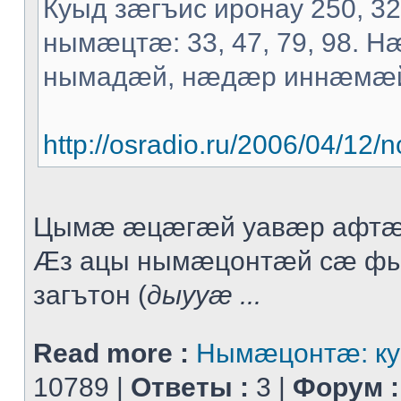
Куыд зæгъис иронау 250, 3
нымæцтæ: 33, 47, 79, 98. 
нымадæй, нæдæр иннæмæ
http://osradio.ru/2006/04/1
Цымæ æцæгæй уавæр афтæ
Æз ацы нымæцонтæй сæ ф
загътон (
дыууæ ...
Read more :
Нымæцонтæ: ку
10789 |
Ответы :
3 |
Форум :