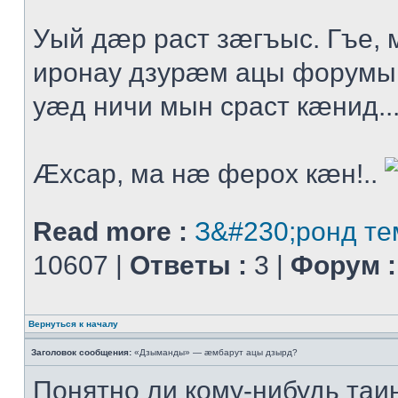
Уый дæр раст зæгъыс. Гъе
иронау дзурæм ацы форумы
уæд ничи мын сраст кæнид..
Æхсар, ма нæ ферох кæн!..
Read more :
З&#230;ронд те
10607 |
Ответы :
3 |
Форум :
Вернуться к началу
Заголовок сообщения:
«Дзыманды» — æмбарут ацы дзырд?
Понятно ли кому-нибудь таи