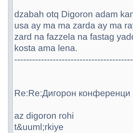
dzabah otq Digoron adam kami
usa ay ma ma zarda ay ma ray
zard na fazzela na fastag ya
kosta ama lena.
----------------------------------------
Re:Re:Дигорон конференци -
az digoron rohi
t&uuml;rkiye