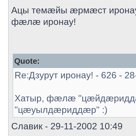
Ацы темæйы æрмæст иронау
фæлæ иронау!
Quote:
Re:Дзурут иронау! - 626 - 28
Хатыр, фæлæ "цæйдæриддæ
"цæуылдæриддæр" :)
Славик - 29-11-2002 10:49