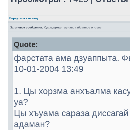
Вернуться к началу
Заголовок сообщения:
Хуыздæрмæ тырнæг: избранное о языке
Quote:
фарстата ама дзуаппыта. Фы
10-01-2004 13:49
1. Цы хорзма анхъалма кас
уа?
Цы хъуама сараза диссагай
адаман?