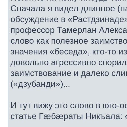
Сначала я видел длинное (на
обсуждение в «Растдзинаде» 
профессор Тамерлан Алекса
слово как полезное заимство
значения «беседа», кто-то и
довольно агрессивно спорил
заимствование и далеко сли
(«дзубанди»)...
И тут вижу это слово в юго-
статье Гæбæраты Никъала: 