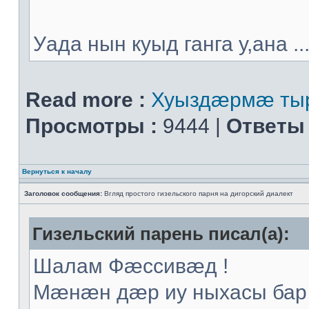
Уада нын куыд ганга у,ана ..
Read more :
Хуыздæрмæ тыр
Просмотры :
9444 |
Ответы 
Вернуться к началу
Заголовок сообщения:
Вгляд простого гизельского парня на дигорский диалект
Гизельский парень писал(а):
Шалам Фæссивæд !
Мæнæн дæр иу ныхасы бар 