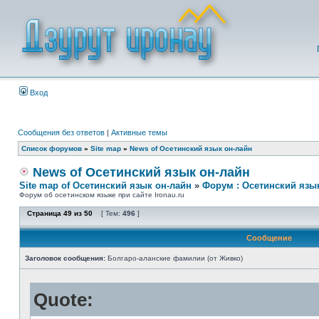
Вход
Сообщения без ответов
|
Активные темы
Список форумов
»
Site map
»
News of Осетинский язык он-лайн
News of Осетинский язык он-лайн
Site map of Осетинский язык он-лайн
»
Форум : Осетинский язы
Форум об осетинском языке при сайте Ironau.ru
Страница
49
из
50
[ Тем:
496
]
Сообщение
Заголовок сообщения:
Болгаро-аланские фамилии (от Живко)
Quote: