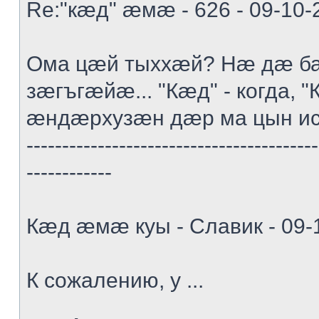
Re:"кæд" æмæ - 626 - 09-10-
Ома цæй тыххæй? Нæ дæ ба
зæгъгæйæ... "Кæд" - когда, "К
æндæрхузæн дæр ма цын и
-----------------------------------------
------------
Кæд æмæ куы - Славик - 09-
К сожалению, у ...