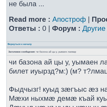
не была ...
Read more :
Апостроф
|
Про
Ответы :
0 |
Форум :
Другие
Вернуться к началу
Заголовок сообщения:
чи базона ай цы у, уымаен лаевар
чи базона ай цы у, уымаен л
билет иуырзд?м:) (м? т?лмац
Фыдчызг! куыд зæгъыс æз н
Мæхи ныхмæ демæ къай ку