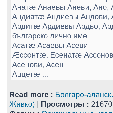
Анатæ Анаевы Аневи, Ано, А
Андиатæ Андиевы Андови, 
Ардитæ Ардиевы Ардьо, Ард
българско лично име
Асатæ Асаевы Асеви
Æссонтæ, Есенатæ Ассонов
Асенови, Асен
Аццетæ ...
Read more :
Болгаро-аланск
Живко)
|
Просмотры :
21670