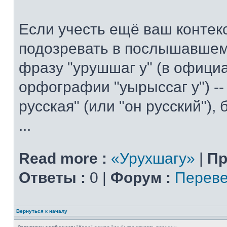
Если учесть ещё ваш контекс
подозревать в послышавшем
фразу "урушшаг у" (в офици
орфографии "уырыссаг у") --
русская" (или "он русский"),
...
Read more :
«Урухшагу»
|
Пр
Ответы :
0 |
Форум :
Переве
Вернуться к началу