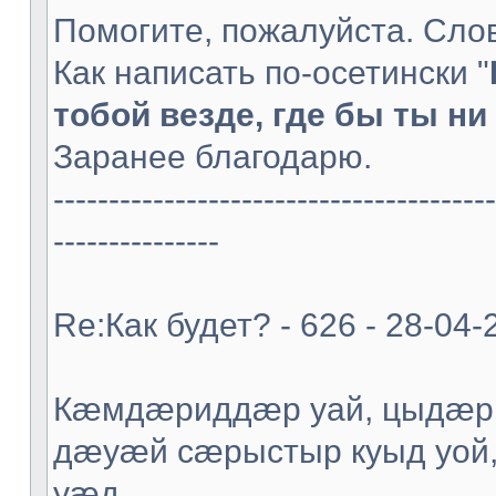
Помогите, пожалуйста. Слов
Как написать по-осетински "
тобой везде, где бы ты ни 
Заранее благодарю.
----------------------------------------
---------------
Re:Как будет? - 626 - 28-04-
Кæмдæриддæр уай, цыдæр
дæуæй сæрыстыр куыд уой
уæд.