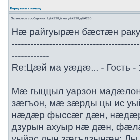
Вернуться к началу
Заголовок сообщения:
Ц&#230;й ма у&#230;д&#230;
Нæ райгуырæн бæстæн рак
-----------------------------------------
------------
Re:Цæй ма уæдæ... - Гость -
Мæ гыццыл уарзон мадæлон 
зæгъон, мæ зæрды цы ис уы
нæдæр фыссæг дæн, нæдæр 
дзурын ахуыр нæ дæн, фæл
уыйас дын зæгъдзынæн: Ды