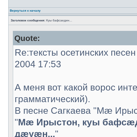
Вернуться к началу
Заголовок сообщения:
Куы бафсаедин...
Quote:
Re:тексты осетинских песен 
2004 17:53
А меня вот какой ворос инт
грамматический).
В песне Сагкаева "Мæ Ирыс
"
Мæ Ирыстон, куы бафсæ
дæуæн...
"