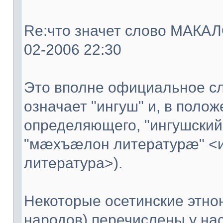
Re:что значет слово МАКАЛО
02-2006 22:30
Это вполне официальное сл
означает "ингуш" и, в поло
определяющего, "ингушский
"мæхъæлон литературæ" <
литература>).
Некоторые осетинские этно
народов) перечислены у нас