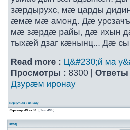
зæрдырухс, мæ царды диди
æмæ мæ амонд. Дæ урсзач
мæ зæрдæ райы, дæ ихын 
тыхæй дзаг кæнынц... Дæ сыг
Read more :
Ц&#230;й ма у&
Просмотры :
8300 |
Ответы 
Дзурæм иронау
Вернуться к началу
Страница
49
из
50
[ Тем:
496
]
Вход