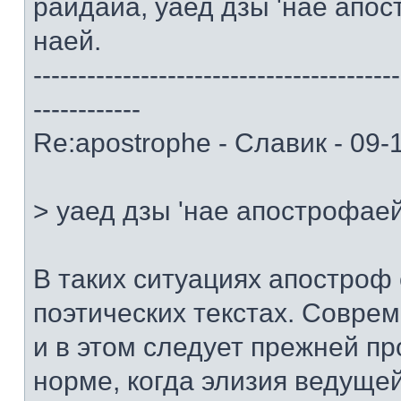
райдайа, уаед дзы 'нае апо
наей.
-----------------------------------------
------------
Re:apostrophe - Славик - 09-
> уаед дзы 'нае апострофае
В таких ситуациях апостроф 
поэтических текстах. Совр
и в этом следует прежней п
норме, когда элизия ведуще