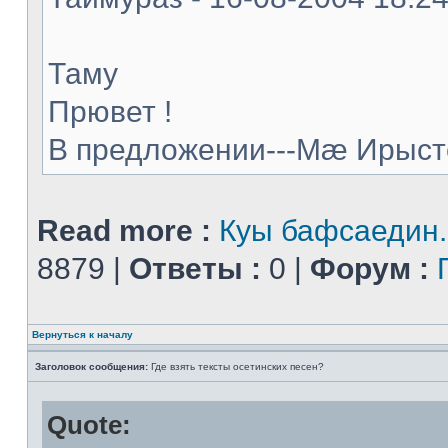
Таму
Прювет !
В предложении---Мæ Ирыстон
Read more :
Куы бафсаедин..
8879 |
Ответы :
0 |
Форум :
Вернуться к началу
Заголовок сообщения:
Где взять тексты осетинских песен?
Quote: