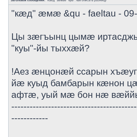
Заголовок сообщения:
"Каед" аемае "куы": как описать разницу
"кæд" æмæ &qu - faeltau - 09
Цы зæгъынц цымæ иртасдж
"куы"-йы тыххæй?
!Аез æнцонæй ссарын хъæ
йæ куыд бамбарын кæнон ц
афтæ, уый мæ бон нæ вæйй
-----------------------------------------
------------