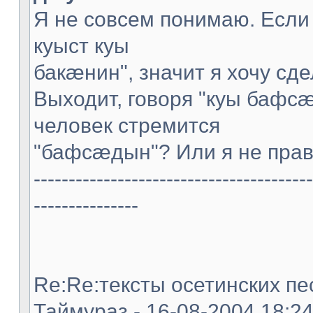
Я не совсем понимаю. Если
куыст куы
бакæнин", значит я хочу сде
Выходит, говоря "куы бафс
человек стремится
"бафсæдын"? Или я не пра
----------------------------------------
---------------
Re:Re:тексты осетинских пес
Таймураз - 16-08-2004 18:2