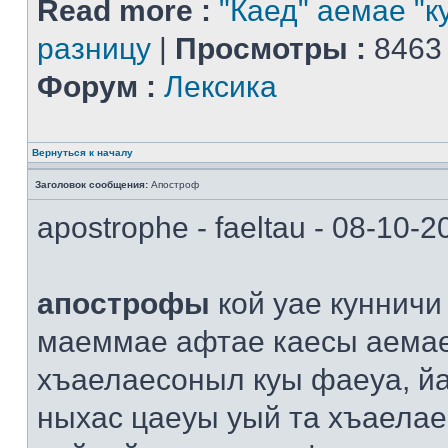
Read more :
"Каед" аемае "к
разницу
|
Просмотры :
8463
Форум :
Лексика
Вернуться к началу
Заголовок сообщения:
Апостроф
apostrophe - faeltau - 08-10-
апострофы
кой уае кунничи
маеммае афтае каесы аема
хъаелаесоныл куы фаеуа, й
ныхас цаеуы уый та хъаелае