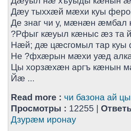
Дæуыл нæ хъуыды кæнын æ
Дæу тыххæй мæхи куы феро
Де знаг чи у, мæнæн æмбал 
?Рфыг кæуыл кæныс æз та 
Нæй; дæ цæсгомыл тар куы
Не ?фхæрын мæхи уæд алк
Цы хорзæхæн аргъ кæнын 
Йæ ...
Read more :
чи базона ай цы
Просмотры :
12255 |
Ответы
Дзурæм иронау