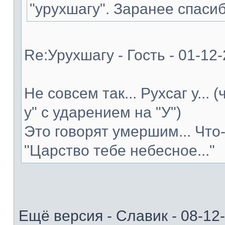
"урухшагу". Заранее спасиб
Re:Урухшагу - Гость - 01-12
Не совсем так... Рухсаг у... 
у" с ударением на "У")
Это говорят умершим... Что
"Царство тебе небесное..."
Ещё версия - Славик - 08-12