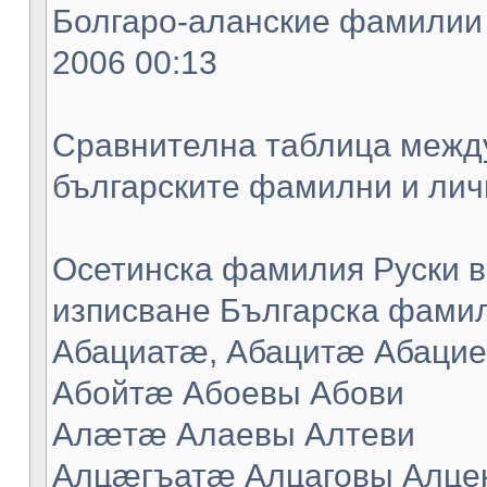
Болгаро-аланские фамилии -
2006 00:13
Сравнителна таблица между
българските фамилни и лич
Осетинска фамилия Руски в
изписване Българска фамил
Абациатæ, Абацитæ Абацие
Абойтæ Абоевы Абови
Алæтæ Алаевы Алтеви
Алцæгъатæ Алцаговы Алце