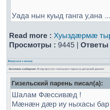
Уада нын куыд ганга у,ана ..
Read more :
Хуыздæрмæ тыр
Просмотры :
9445 |
Ответы 
Вернуться к началу
Заголовок сообщения:
Вгляд простого гизельского парня на дигорский диалект
Гизельский парень писал(а):
Шалам Фæссивæд !
Мæнæн дæр иу ныхасы бар 