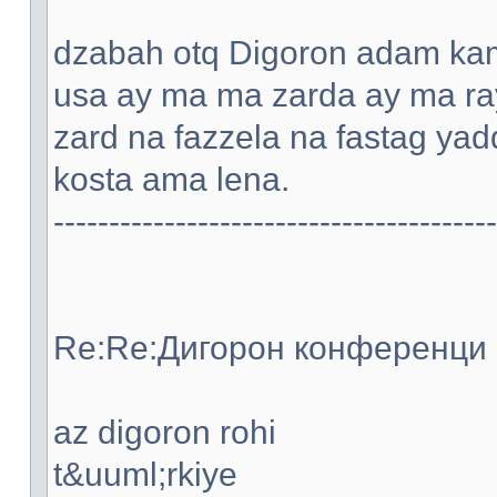
dzabah otq Digoron adam kami
usa ay ma ma zarda ay ma ray
zard na fazzela na fastag ya
kosta ama lena.
----------------------------------------
Re:Re:Дигорон конференци -
az digoron rohi
t&uuml;rkiye