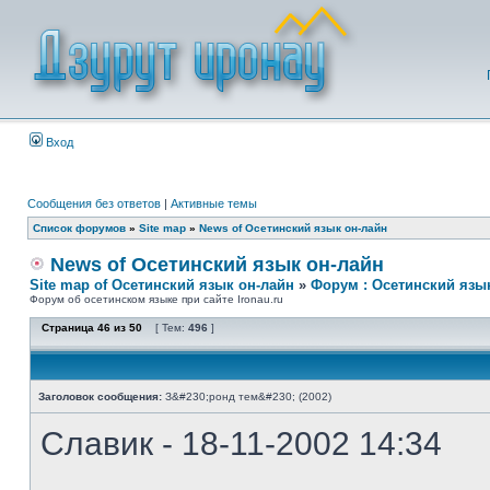
Вход
Сообщения без ответов
|
Активные темы
Список форумов
»
Site map
»
News of Осетинский язык он-лайн
News of Осетинский язык он-лайн
Site map of Осетинский язык он-лайн
»
Форум : Осетинский язы
Форум об осетинском языке при сайте Ironau.ru
Страница
46
из
50
[ Тем:
496
]
Заголовок сообщения:
З&#230;ронд тем&#230; (2002)
Славик - 18-11-2002 14:34