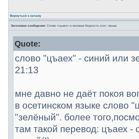
Вернуться к началу
Заголовок сообщения:
Слово «цъæх» и мнимая бедность осет. языка
Quote:
слово "цъаех" - синий или з
21:13
мне давно не даёт покоя во
в осетинском языке слово "ц
"зелёный". более того,посм
там такой перевод: цъаех - 