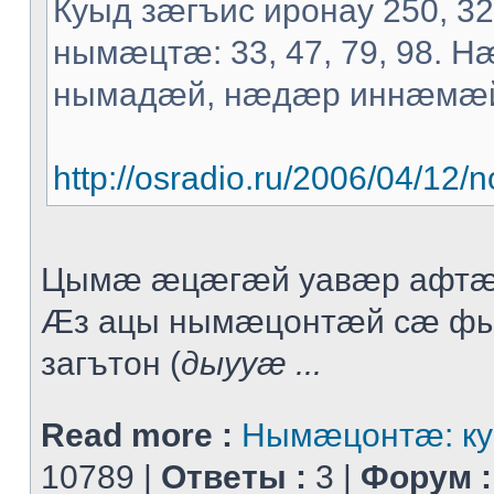
Куыд зæгъис иронау 250, 3
нымæцтæ: 33, 47, 79, 98. 
нымадæй, нæдæр иннæмæ
http://osradio.ru/2006/04/1
Цымæ æцæгæй уавæр афтæ
Æз ацы нымæцонтæй сæ ф
загътон (
дыууæ ...
Read more :
Нымæцонтæ: ку
10789 |
Ответы :
3 |
Форум :