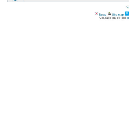
G
News
Site map
Создано на основе