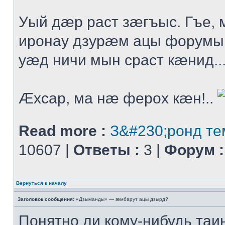
Уый дæр раст зæгъыс. Гъе
иронау дзурæм ацы форумы
уæд ничи мын сраст кæнид..
Æхсар, ма нæ ферох кæн!..
Read more :
З&#230;ронд те
10607 |
Ответы :
3 |
Форум :
Вернуться к началу
Заголовок сообщения:
«Дзыманды» — æмбарут ацы дзырд?
Понятно ли кому-нибудь таи