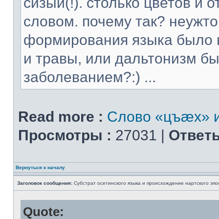
сизый(!). столько цветов и
словом. почему так? неужт
формирования языка было н
и травы, или дальтонизм 
заболеванием?:) ...
Read more :
Слово «цъæх» и
Просмотры :
27031 |
Ответы
Вернуться к началу
Заголовок сообщения:
Субстрат осетинского языка и происхождение нартского эпо
Quote: