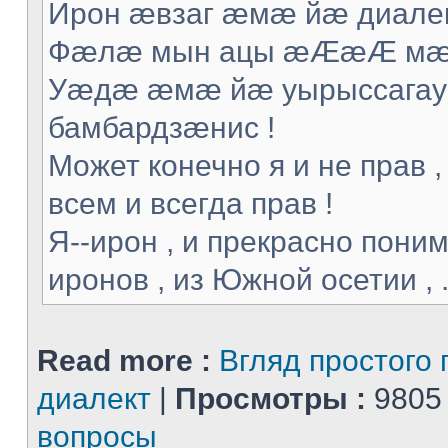
Ирон æвзаг æмæ йæ диалек
Фæлæ мын ацы æÆæÆ мæ т
Уæдæ æмæ йæ уырыссагау 
бамбардзæнис !
Может конечно я и не прав ,
всем и всегда прав !
Я--ирон , и прекрасно поним
иронов , из Южной осетии , .
Read more :
Вгляд простого 
диалект
|
Просмотры :
9805
вопросы