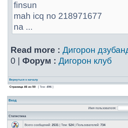
finsun
mah icq no 218971677
na ...
Read more :
Дигорон дзубан
0 |
Форум :
Дигорон клуб
Вернуться к началу
Страница
46
из
50
[ Тем:
496
]
Вход
Имя пользователя:
Статистика
Всего сообщений:
2531
| Тем:
524
| Пользователей:
734