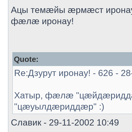
Ацы темæйы æрмæст иронау
фæлæ иронау!
Quote:
Re:Дзурут иронау! - 626 - 28
Хатыр, фæлæ "цæйдæриддæ
"цæуылдæриддæр" :)
Славик - 29-11-2002 10:49