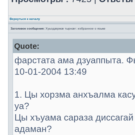
Вернуться к началу
Заголовок сообщения:
Хуыздæрмæ тырнæг: избранное о языке
Quote:
фарстата ама дзуаппыта. Фы
10-01-2004 13:49
1. Цы хорзма анхъалма кас
уа?
Цы хъуама сараза диссагай
адаман?