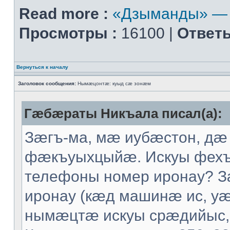
Read more :
«Дзыманды» — 
Просмотры :
16100 |
Ответы
Вернуться к началу
Заголовок сообщения:
Нымæцонтæ: куыд сæ зонæм
Гæбæраты Никъала писал(а):
Зæгъ-ма, мæ иубæстон, дæ
фæкъуыхцыйæ. Искуы фех
телефоны номер иронау? 
иронау (кæд машинæ ис, уæ
нымæцтæ искуы срæдийыс