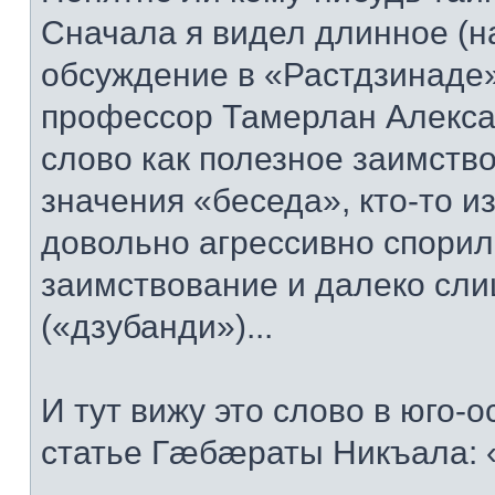
Сначала я видел длинное (на
обсуждение в «Растдзинаде» 
профессор Тамерлан Алекса
слово как полезное заимство
значения «беседа», кто-то и
довольно агрессивно спорил
заимствование и далеко сли
(«дзубанди»)...
И тут вижу это слово в юго-
статье Гæбæраты Никъала: 