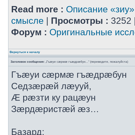
Read more :
Описание «зиу»
смысле
|
Просмотры :
3252 
Форум :
Оригинальные иссл
Вернуться к началу
Заголовок сообщения:
„Гъæуи сæрмæ гъæдрæбун...“ (переведите, пожалуйста)
Гъæуи сæрмæ гъæдрæбун
Седзæрæй лæууй,
Æ рæзти ку рацæун
Зæрдæристæй æз…
Базард: