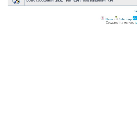
Всего сообщений:
2531
| Тем:
524
| Пользователей:
734
G
News
Site map
Создано на основе