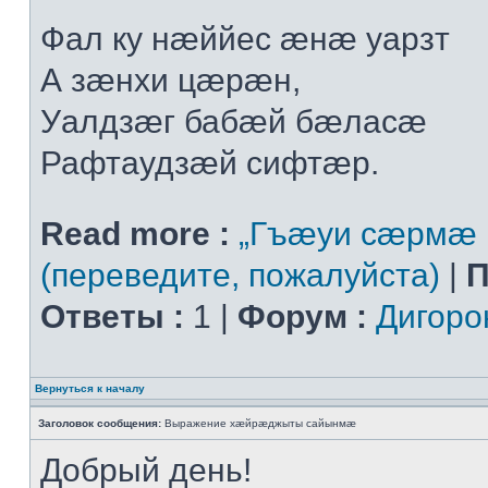
Фал ку нæййес æнæ уарзт
А зæнхи цæрæн,
Уалдзæг бабæй бæласæ
Рафтаудзæй сифтæр.
Read more :
„Гъæуи сæрмæ 
(переведите, пожалуйста)
|
П
Ответы :
1 |
Форум :
Дигоро
Вернуться к началу
Заголовок сообщения:
Выражение хæйрæджыты сайынмæ
Добрый день!