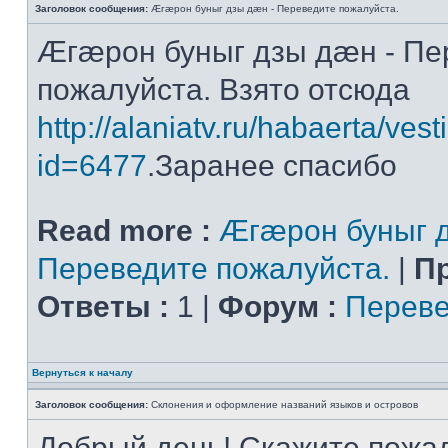
Заголовок сообщения:
Æгæрон буныг дзы дæн - Переведите пожалуйста.
Æгæрон буныг дзы дæн - Пе
пожалуйста. Взято отсюда
http://alaniatv.ru/habaerta/vesti
id=6477
.Заранее спасибо
Read more :
Æгæрон буныг д
Переведите пожалуйста.
|
П
Ответы :
1 |
Форум :
Переве
Вернуться к началу
Заголовок сообщения:
Склонения и оформление названий языков и островов
Добрый день! Скажите пожал