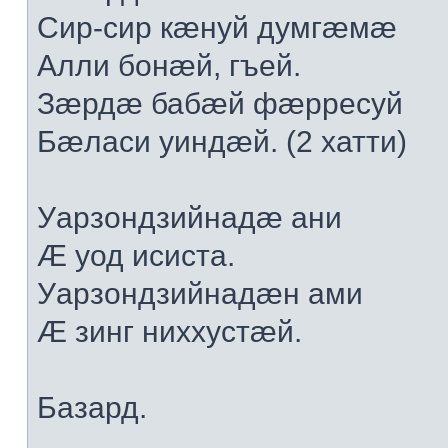
Сир-сир кæнуй думгæмæ
Алли бонæй, гъей.
Зæрдæ бабæй фæрресуй
Бæласи уиндæй. (2 хатти)
Уарзондзийнадæ ани
Æ уод исиста.
Уарзондзийнадæн ами
Æ зинг ниххустæй.
Базард.