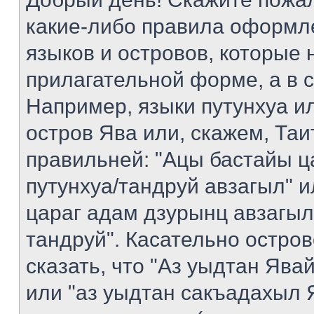
какие-либо правила оформл
языков и островов, которые 
прилагательной форме, а в 
Например, языки путунхуа ил
остров Ява или, скажем, Таи
правильней: "Ацы бастайы ц
путунхуа/тандруй авзагыл" 
цараг адам дзурынц авзагыл
тандруй". Касательно остро
сказать, что "Аз уыдтан Яв
или "аз уыдтан сакъадахыл Я