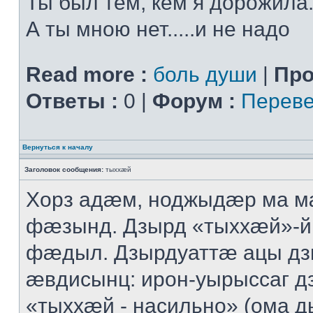
Ты был тем, кем я дорожила.
А ты мною нет.....и не надо
Read more :
боль души
|
Про
Ответы :
0 |
Форум :
Переве
Вернуться к началу
Заголовок сообщения:
тыххӕй
Хорз адӕм, ноджыдӕр ма м
фӕзынд. Дзырд «тыххӕй»-
фӕдыл. Дзырдуаттӕ ацы дз
ӕвдисынц: ирон-уырыссаг д
«тыххӕй - насильно» (ома д