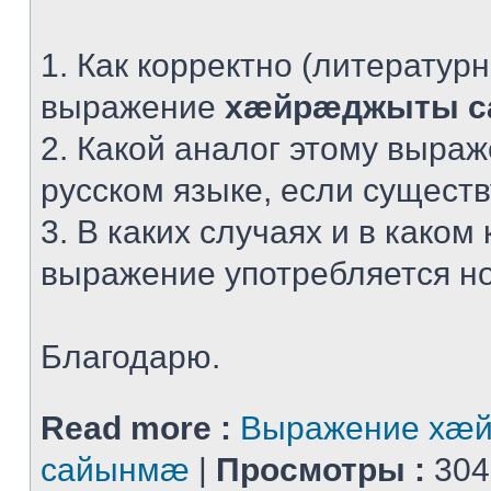
1. Как корректно (литератур
выражение
хæйрæджыты 
2. Какой аналог этому выра
русском языке, если сущест
3. В каких случаях и в каком 
выражение употребляется н
Благодарю.
Read more :
Выражение хæ
сайынмæ
|
Просмотры :
304