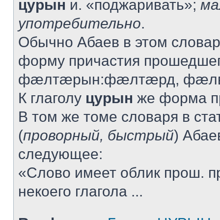
цурын
и. «поджаривать»;
ма
употребительно
.
Обычно Абаев в этом словар
форму причастия прошедшег
фæлтæрын:фæлтæрд, фæлв
К глаголу
цурын
же форма пр
В том же томе словаря в ста
(
проворный, быстрый
) Абае
следующее:
«Слово имеет облик прош. п
некоего глагола ...