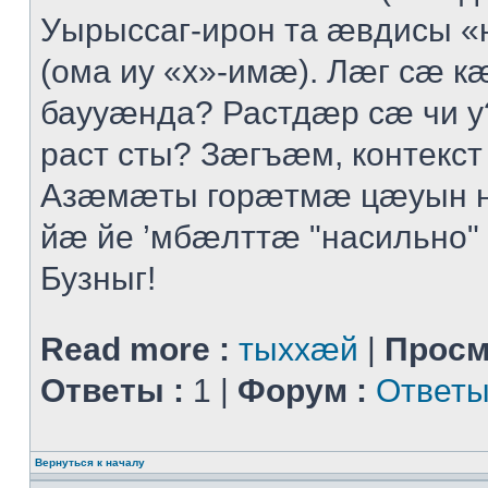
Уырыссаг-ирон та ӕвдисы «
(ома иу «х»-имӕ). Лӕг сӕ 
баууӕнда? Растдӕр сӕ чи 
раст сты? Зӕгъӕм, контекст
Азӕмӕты горӕтмӕ цӕуын 
йӕ йе ’мбӕлттӕ "насильно" 
Бузныг!
Read more :
тыххӕй
|
Просм
Ответы :
1 |
Форум :
Ответы
Вернуться к началу