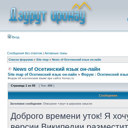
Вход
Сообщения без ответов
|
Активные темы
Список форумов
»
Site map
»
News of Осетинский язык он-лайн
News of Осетинский язык он-лайн
Site map of Осетинский язык он-лайн
»
Форум : Осетинский язы
Форум об осетинском языке при сайте Ironau.ru
Страница
1
из
50
[ Тем:
496
]
Сообщение
Заголовок сообщения:
Описание «зиу» в широком смысле
Доброго времени уток! Я хоч
версии Википедии разместит