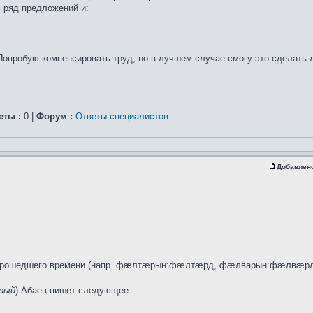
ь ряд предложений и:
Попробую компенсировать труд, но в лучшем случае смогу это сделать
еты :
0 |
Форум :
Ответы специалистов
Добавлен
я прошедшего времени (напр. фæлтæрын:фæлтæрд, фæлварын:фæлвæрд)
рый
) Абаев пишет следующее: