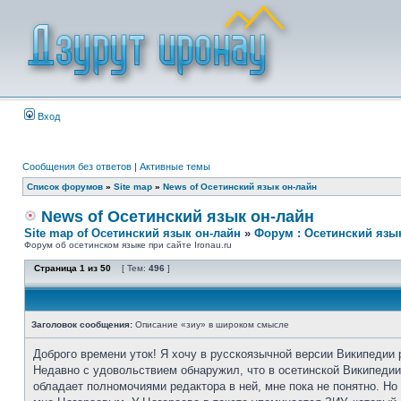
Вход
Сообщения без ответов
|
Активные темы
Список форумов
»
Site map
»
News of Осетинский язык он-лайн
News of Осетинский язык он-лайн
Site map of Осетинский язык он-лайн
»
Форум : Осетинский язы
Форум об осетинском языке при сайте Ironau.ru
Страница
1
из
50
[ Тем:
496
]
Заголовок сообщения:
Описание «зиу» в широком смысле
Доброго времени уток! Я хочу в русскоязычной версии Википедии 
Недавно с удовольствием обнаружил, что в осетинской Википедии 
обладает полномочиями редактора в ней, мне пока не понятно. Н