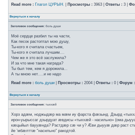
Read more :
Глагол ЦУРЫН.
|
Просмотры :
3963 |
Ответы :
3 |
Фо
Вернуться к началу
Заголовок сообщения:
боль души
Моё сердце разбил ты на части,
Как песок растоптал мою душу,
Ты-кого я считала счастьем,
Ты-кого я считала лучшим....
Чем же я это всё заслужила?
И за что мне такая награда?
Ты был тем, кем я дорожила...
А ты мною нет.....и не надо
Read more :
боль души
|
Просмотры :
2004 |
Ответы :
0 |
Форум :
Вернуться к началу
Заголовок сообщения:
тыххӕй
Хорз адӕм, ноджыдӕр ма мӕм иу фарста фӕзынд. Дзырд «тых
ирон-уырыссаг дзырдуат ӕвдисы «тыххӕй - насильно» (ома дыууӕ
кӕцыйыл баууӕнда? Растдӕр сӕ чи у? Ӕви дыууӕ дӕр раст с
йе ’мбӕлттӕ "насильно" ракодтой.