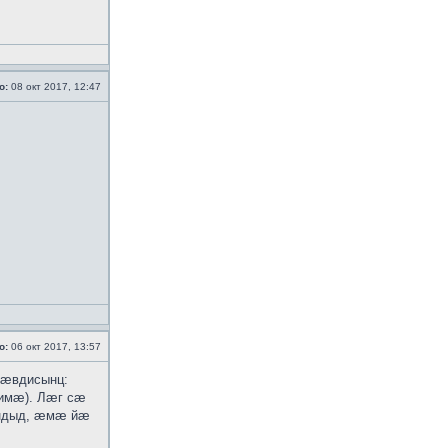
о:
08 окт 2017, 12:47
о:
06 окт 2017, 13:57
 ӕвдисынц:
-имӕ). Лӕг сӕ
ӕндыд, ӕмӕ йӕ