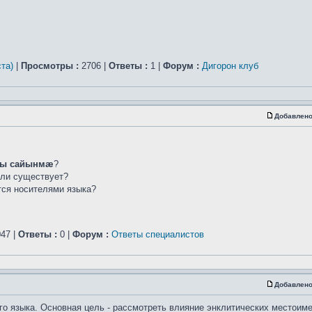
та)
|
Просмотры :
2706 |
Ответы :
1 |
Форум :
Дигорон клуб
Добавлено
ы сайынмæ
?
сли существует?
ется носителями языка?
47 |
Ответы :
0 |
Форум :
Ответы специалистов
Добавлено
го языка. Основная цель - рассмотреть влияние энклитических местоим