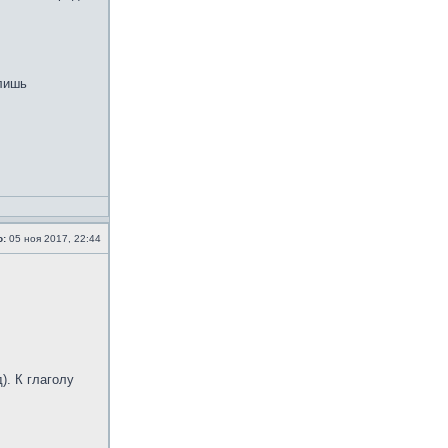
 лишь
о:
05 ноя 2017, 22:44
. К глаголу