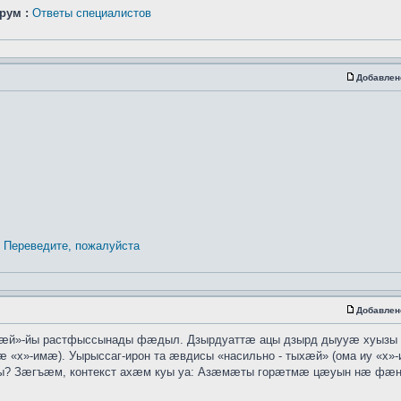
рум :
Ответы специалистов
Добавлен
Переведите, пожалуйста
Добавлен
хӕй»-йы растфыссынады фӕдыл. Дзырдуаттӕ ацы дзырд дыууӕ хуызы
 «х»-имӕ). Уырыссаг-ирон та ӕвдисы «насильно - тыхӕй» (ома иу «х»
ты? Зӕгъӕм, контекст ахӕм куы уа: Азӕмӕты горӕтмӕ цӕуын нӕ ф