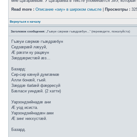
мне Цагараевым. У Цагараева в тексте упоминается ЗИУ, который о
Read more :
Описание «зиу» в широком смысле
|
Просмотры :
325
Вернуться к началу
Заголовок сообщения:
„Гъæуи сæрмæ гъæдрæбун...“ (переведите, пожалуйста)
Гъæуи сæрмæ гъæдрæбун
Седзæрæй лæууй,
Æ рæзти ку рацæун
Зæрдæристæй æз…
Базард:
Сир-сир кæнуй думгæмæ
Алли бонæй, гъей.
Зæрдæ бабæй фæрресуй
Бæласи уиндæй. (2 хатти)
Уарзондзийнадæ ани
Æ уод исиста.
Уарзондзийнадæн ами
Æ зинг ниххустæй.
Базард.