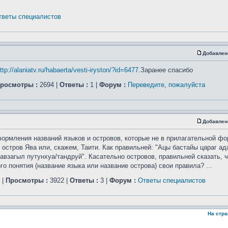
тветы специалистов
Добавлен
ttp://alaniatv.ru/habaerta/vesti-iryston/?id=6477
.Заранее спасибо
росмотры :
2694 |
Ответы :
1 |
Форум :
Переведите, пожалуйста
Добавлен
ормления названий языков и островов, которые не в прилагательной фо
 остров Ява или, скажем, Таити. Как правильней: "Ацы бастайы цараг а
авзагыл путунхуа/тандруй". Касательно островов, правильней сказать, ч
 понятия (название языка или название острова) свои правила? ...
|
Просмотры :
3922 |
Ответы :
3 |
Форум :
Ответы специалистов
На стр