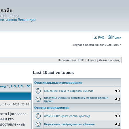
-лайн
е Ironau.ru
сетинская Википедия
FAQ
Поиск
Текущее время: 06 авг 2026, 18:37
Часовой пояс: UTC + 4 часа [ Летнее время ]
Last 10 active topics
Оригинальные исследования
ницу
1
,
2
,
3
,
4
,
5
...
50
Описание «зиу» в широком смысле
Гипотезы ученых о семитском происхождении
грузин
о:
18 окт 2021, 22:14
Ответы специалистов
рата Цагараева.
ХУЫССЫН: хуыст contra хуыссыд
ии и кто
редоставленным
Выражение хæйрæджыты сайынмæ