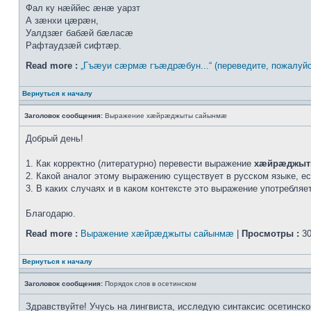
Фал ку нæййес æнæ уарзт
А зæнхи цæрæн,
Уалдзæг бабæй бæласæ
Рафтаудзæй сифтæр.
Read more :
„Гъæуи сæрмæ гъæдрæбун...“ (переведите, пожалуйс
Вернуться к началу
Заголовок сообщения:
Выражение хæйрæджыты сайынмæ
Добрый день!
1. Как корректно (литературно) перевести выражение
хæйрæджыт
2. Какой аналог этому выражению существует в русском языке, е
3. В каких случаях и в каком контексте это выражение употребля
Благодарю.
Read more :
Выражение хæйрæджыты сайынмæ
|
Просмотры :
30
Вернуться к началу
Заголовок сообщения:
Порядок слов в осетинском
Здравствуйте! Учусь на лингвиста, исследую синтаксис осетинско