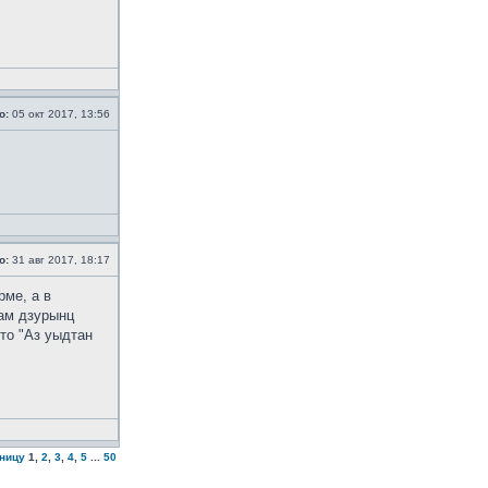
о:
05 окт 2017, 13:56
о:
31 авг 2017, 18:17
рме, а в
дам дзурынц
то "Аз уыдтан
аницу
1
,
2
,
3
,
4
,
5
...
50