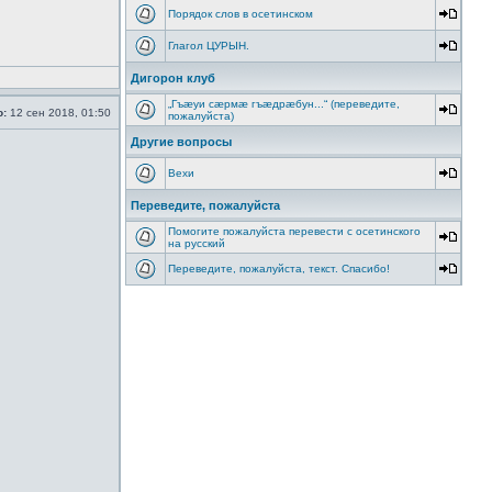
Порядок слов в осетинском
Глагол ЦУРЫН.
Дигорон клуб
„Гъæуи сæрмæ гъæдрæбун...“ (переведите,
о:
12 сен 2018, 01:50
пожалуйста)
Другие вопросы
Вехи
Переведите, пожалуйста
Помогите пожалуйста перевести с осетинского
на русский
Переведите, пожалуйста, текст. Спасибо!