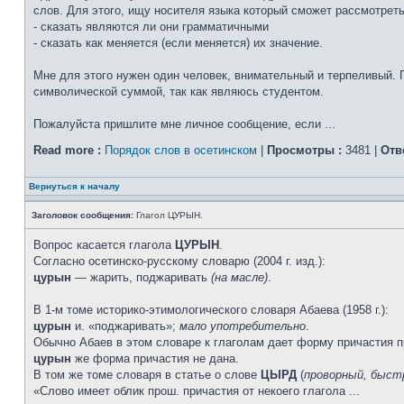
слов. Для этого, ищу носителя языка который сможет рассмотрет
- сказать являются ли они грамматичными
- сказать как меняется (если меняется) их значение.
Мне для этого нужен один человек, внимательный и терпеливый. 
символической суммой, так как являюсь студентом.
Пожалуйста пришлите мне личное сообщение, если ...
Read more :
Порядок слов в осетинском
|
Просмотры :
3481 |
Отв
Вернуться к началу
Заголовок сообщения:
Глагол ЦУРЫН.
Вопрос касается глагола
ЦУРЫН
.
Согласно осетинско-русскому словарю (2004 г. изд.):
цурын
— жарить, поджаривать
(на масле)
.
В 1-м томе историко-этимологического словаря Абаева (1958 г.):
цурын
и. «поджаривать»;
мало употребительно
.
Обычно Абаев в этом словаре к глаголам дает форму причасти
цурын
же форма причастия не дана.
В том же томе словаря в статье о слове
ЦЫРД
(
проворный, быст
«Слово имеет облик прош. причастия от некоего глагола ...