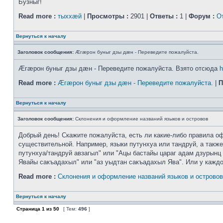
Бузныг!
Read more :
тыххӕй
|
Просмотры :
2901 |
Ответы :
1 |
Форум :
О
Вернуться к началу
Заголовок сообщения:
Æгæрон буныг дзы дæн - Переведите пожалуйста.
Æгæрон буныг дзы дæн - Переведите пожалуйста. Взято отсюда
h
Read more :
Æгæрон буныг дзы дæн - Переведите пожалуйста.
|
П
Вернуться к началу
Заголовок сообщения:
Склонения и оформление названий языков и островов
Добрый день! Скажите пожалуйста, есть ли какие-либо правила оф
существительной. Например, языки путунхуа или тандруй, а также
путунхуа/тандруй авзагыл" или "Ацы бастайы цараг адам дзурынц 
Явайы сакъадахыл" или "аз уыдтан сакъадахыл Ява". Или у каждого
Read more :
Склонения и оформление названий языков и островов
Вернуться к началу
Страница
1
из
50
[ Тем:
496
]