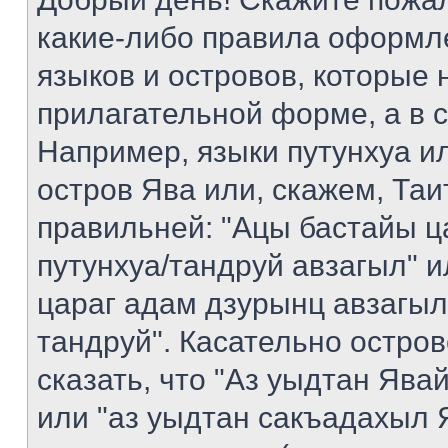
какие-либо правила оформл
языков и островов, которые 
прилагательной форме, а в 
Например, языки путунхуа ил
остров Ява или, скажем, Таи
правильней: "Ацы бастайы ц
путунхуа/тандруй авзагыл" 
цараг адам дзурынц авзагыл
тандруй". Касательно остро
сказать, что "Аз уыдтан Яв
или "аз уыдтан сакъадахыл Я