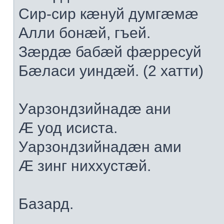
Сир-сир кæнуй думгæмæ
Алли бонæй, гъей.
Зæрдæ бабæй фæрресуй
Бæласи уиндæй. (2 хатти)
Уарзондзийнадæ ани
Æ уод исиста.
Уарзондзийнадæн ами
Æ зинг ниххустæй.
Базард.