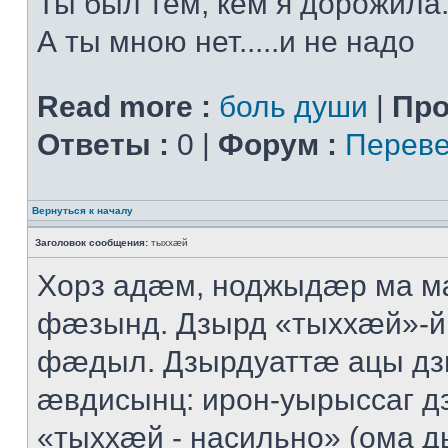
Ты был тем, кем я дорожила.
А ты мною нет.....и не надо
Read more :
боль души
|
Про
Ответы :
0 |
Форум :
Переве
Вернуться к началу
Заголовок сообщения:
тыххӕй
Хорз адӕм, ноджыдӕр ма м
фӕзынд. Дзырд «тыххӕй»-
фӕдыл. Дзырдуаттӕ ацы дз
ӕвдисынц: ирон-уырыссаг д
«тыххӕй - насильно» (ома д