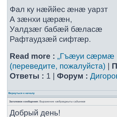
Фал ку нæййес æнæ уарзт
А зæнхи цæрæн,
Уалдзæг бабæй бæласæ
Рафтаудзæй сифтæр.
Read more :
„Гъæуи сæрмæ 
(переведите, пожалуйста)
|
П
Ответы :
1 |
Форум :
Дигоро
Вернуться к началу
Заголовок сообщения:
Выражение хæйрæджыты сайынмæ
Добрый день!