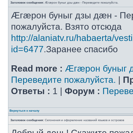
Заголовок сообщения:
Æгæрон буныг дзы дæн - Переведите пожалуйста.
Æгæрон буныг дзы дæн - Пе
пожалуйста. Взято отсюда
http://alaniatv.ru/habaerta/vesti
id=6477
.Заранее спасибо
Read more :
Æгæрон буныг д
Переведите пожалуйста.
|
П
Ответы :
1 |
Форум :
Переве
Вернуться к началу
Заголовок сообщения:
Склонения и оформление названий языков и островов
Добрый день! Скажите пожал