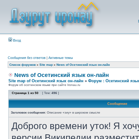
Вход
Сообщения без ответов
|
Активные темы
Список форумов
»
Site map
»
News of Осетинский язык он-лайн
News of Осетинский язык он-лайн
Site map of Осетинский язык он-лайн
»
Форум : Осетинский язы
Форум об осетинском языке при сайте Ironau.ru
Страница
1
из
50
[ Тем:
496
]
Сообщение
Заголовок сообщения:
Описание «зиу» в широком смысле
Доброго времени уток! Я хоч
версии Википедии разместит