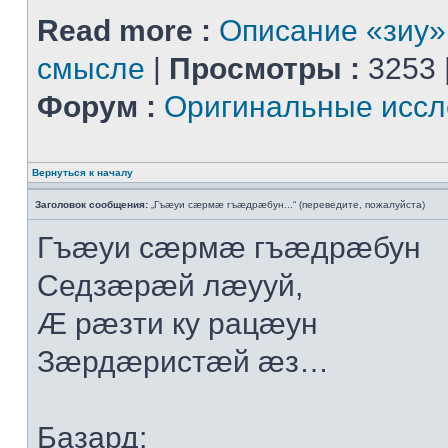
Read more :
Описание «зиу»
смысле
|
Просмотры :
3253 
Форум :
Оригинальные иссл
Вернуться к началу
Заголовок сообщения:
„Гъæуи сæрмæ гъæдрæбун...“ (переведите, пожалуйста)
Гъæуи сæрмæ гъæдрæбун
Седзæрæй лæууй,
Æ рæзти ку рацæун
Зæрдæристæй æз…
Базард: