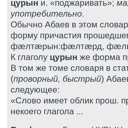
цурын
и. «поджаривать»;
ма
употребительно
.
Обычно Абаев в этом словар
форму причастия прошедшег
фæлтæрын:фæлтæрд, фæлв
К глаголу
цурын
же форма пр
В том же томе словаря в ста
(
проворный, быстрый
) Абае
следующее:
«Слово имеет облик прош. п
некоего глагола ...