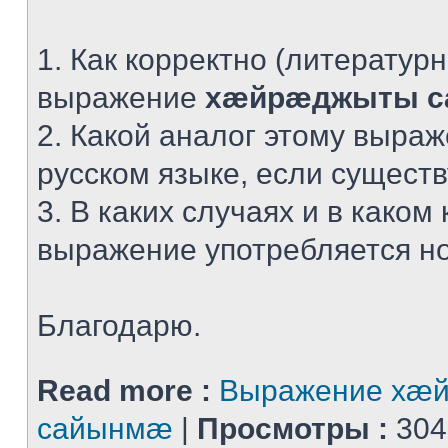
1. Как корректно (литератур
выражение
хæйрæджыты 
2. Какой аналог этому выра
русском языке, если сущест
3. В каких случаях и в каком 
выражение употребляется н
Благодарю.
Read more :
Выражение хæ
сайынмæ
|
Просмотры :
304