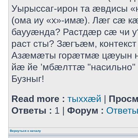
Уырыссаг-ирон та ӕвдисы «
(ома иу «х»-имӕ). Лӕг сӕ 
баууӕнда? Растдӕр сӕ чи 
раст сты? Зӕгъӕм, контекст
Азӕмӕты горӕтмӕ цӕуын 
йӕ йе ’мбӕлттӕ "насильно" 
Бузныг!
Read more :
тыххӕй
|
Просм
Ответы :
1 |
Форум :
Ответы
Вернуться к началу