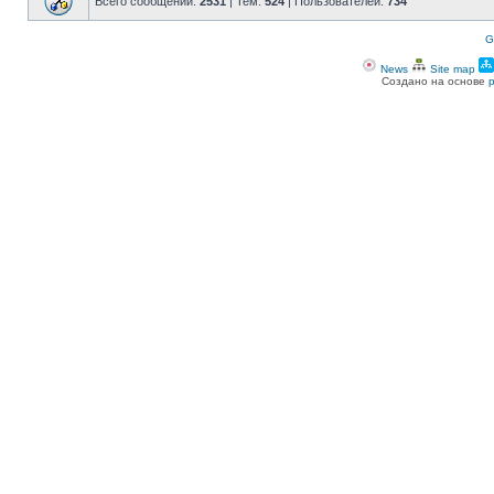
Всего сообщений:
2531
| Тем:
524
| Пользователей:
734
G
News
Site map
Создано на основе