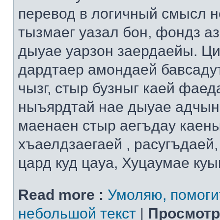
перевод в логичный смысл н
тызмаег уазал бон, фондз а
дыуае уарзон заердаейы. Ци
дардтаер амондаей бавсадут
чызг, стыр бузныг каей фаед
ныъярдтай нае дыуае адчын
маенаен стыр аегъдау каен
хъаелдзаегаей , расугъдаей
цард куд цауа, Хуцаумае ку
Read more :
Умоляю, помоги
небольшой текст
|
Просмотр