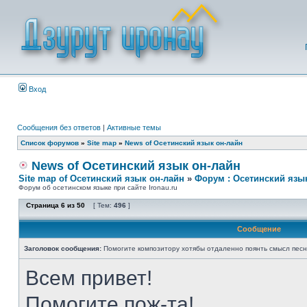
Вход
Сообщения без ответов
|
Активные темы
Список форумов
»
Site map
»
News of Осетинский язык он-лайн
News of Осетинский язык он-лайн
Site map of Осетинский язык он-лайн
»
Форум : Осетинский язы
Форум об осетинском языке при сайте Ironau.ru
Страница
6
из
50
[ Тем:
496
]
Сообщение
Заголовок сообщения:
Помогите композитору хотябы отдаленно поянть смысл пес
Всем привет!
Помогите пож-та!