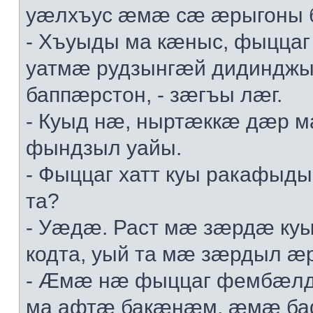
уæлхъус æмæ сæ æрыгоны 
- Хъуыды ма кæныс, фыццаг
уатмæ рудзынгæй дидинджы
баппæрстон, - зæгъы лæг.
- Куыд нæ, ныртæккæ дæр 
фындзыл уайы.
- Фыццаг хатт куы ракафыд
та?
- Уæдæ. Раст мæ зæрдæ куы
кодта, уый та мæ зæрдыл æ
- Æмæ нæ фыццаг фембæлд
ма афтæ бакæнæм, æмæ ба