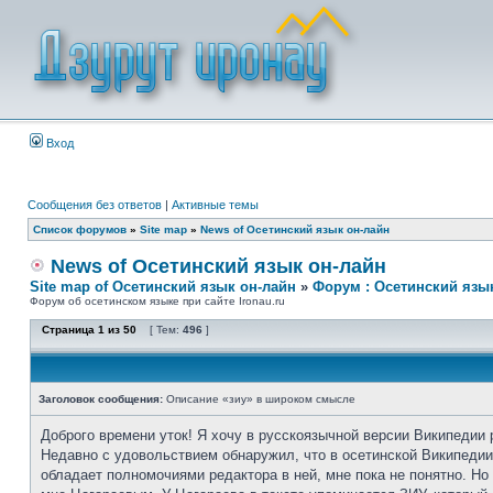
Вход
Сообщения без ответов
|
Активные темы
Список форумов
»
Site map
»
News of Осетинский язык он-лайн
News of Осетинский язык он-лайн
Site map of Осетинский язык он-лайн
»
Форум : Осетинский язы
Форум об осетинском языке при сайте Ironau.ru
Страница
1
из
50
[ Тем:
496
]
Заголовок сообщения:
Описание «зиу» в широком смысле
Доброго времени уток! Я хочу в русскоязычной версии Википедии 
Недавно с удовольствием обнаружил, что в осетинской Википедии 
обладает полномочиями редактора в ней, мне пока не понятно. Н