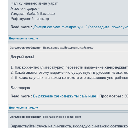
Фал ку нæййес æнæ уарзт
А зæнхи цæрæн,
Уалдзæг бабæй бæласæ
Рафтаудзæй сифтæр.
Read more :
„Гъæуи сæрмæ гъæдрæбун...“ (переведите, пожалуйс
Вернуться к началу
Заголовок сообщения:
Выражение хæйрæджыты сайынмæ
Добрый день!
1. Как корректно (литературно) перевести выражение
хæйрæджыт
2. Какой аналог этому выражению существует в русском языке, е
3. В каких случаях и в каком контексте это выражение употребля
Благодарю.
Read more :
Выражение хæйрæджыты сайынмæ
|
Просмотры :
30
Вернуться к началу
Заголовок сообщения:
Порядок слов в осетинском
Здравствуйте! Учусь на лингвиста, исследую синтаксис осетинско