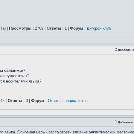
та)
|
Просмотры :
2709 |
Ответы :
1 |
Форум :
Дигорон клуб
Добавлено
ы сайынмæ
?
сли существует?
ется носителями языка?
48 |
Ответы :
0 |
Форум :
Ответы специалистов
Добавлено
го языка. Основная цель - рассмотреть влияние энклитических местоим