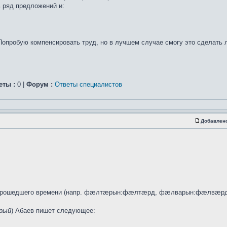
ь ряд предложений и:
Попробую компенсировать труд, но в лучшем случае смогу это сделать
еты :
0 |
Форум :
Ответы специалистов
Добавлен
я прошедшего времени (напр. фæлтæрын:фæлтæрд, фæлварын:фæлвæрд)
рый
) Абаев пишет следующее: