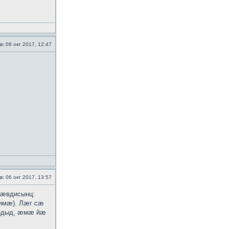
о:
08 окт 2017, 12:47
о:
06 окт 2017, 13:57
 ӕвдисынц:
-имӕ). Лӕг сӕ
ӕндыд, ӕмӕ йӕ