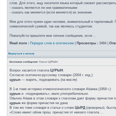
слов. Для этого, ищу носителя языка который сможет рассмотрет
- сказать являются ли они грамматичными
- сказать как меняется (если меняется) их значение.
Мне для этого нужен один человек, внимательный и терпеливый. 
символической суммой, так как являюсь студентом.
Пожалуйста пришлите мне личное сообщение, если ...
Read more :
Порядок слов в осетинском
|
Просмотры :
3484 |
Отв
Вернуться к началу
Заголовок сообщения:
Глагол ЦУРЫН.
Вопрос касается глагола
ЦУРЫН
.
Согласно осетинско-русскому словарю (2004 г. изд.):
цурын
— жарить, поджаривать
(на масле)
.
В 1-м томе историко-этимологического словаря Абаева (1958 г.):
цурын
и. «поджаривать»;
мало употребительно
.
Обычно Абаев в этом словаре к глаголам дает форму причасти
цурын
же форма причастия не дана.
В том же томе словаря в статье о слове
ЦЫРД
(
проворный, быст
«Слово имеет облик прош. причастия от некоего глагола ...