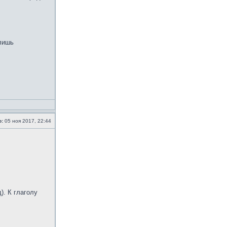
 лишь
о:
05 ноя 2017, 22:44
. К глаголу