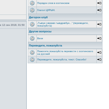
Порядок слов в осетинском
Глагол ЦУРЫН.
Дигорон клуб
„Гъæуи сæрмæ гъæдрæбун...“ (переведите,
о:
12 сен 2018, 01:50
пожалуйста)
Другие вопросы
Вехи
Переведите, пожалуйста
Помогите пожалуйста перевести с осетинского
на русский
Переведите, пожалуйста, текст. Спасибо!