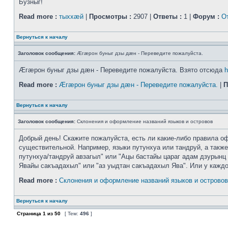
Бузныг!
Read more :
тыххӕй
|
Просмотры :
2907 |
Ответы :
1 |
Форум :
О
Вернуться к началу
Заголовок сообщения:
Æгæрон буныг дзы дæн - Переведите пожалуйста.
Æгæрон буныг дзы дæн - Переведите пожалуйста. Взято отсюда
h
Read more :
Æгæрон буныг дзы дæн - Переведите пожалуйста.
|
П
Вернуться к началу
Заголовок сообщения:
Склонения и оформление названий языков и островов
Добрый день! Скажите пожалуйста, есть ли какие-либо правила оф
существительной. Например, языки путунхуа или тандруй, а также
путунхуа/тандруй авзагыл" или "Ацы бастайы цараг адам дзурынц 
Явайы сакъадахыл" или "аз уыдтан сакъадахыл Ява". Или у каждого
Read more :
Склонения и оформление названий языков и островов
Вернуться к началу
Страница
1
из
50
[ Тем:
496
]