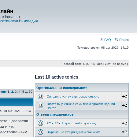
-лайн
е Ironau.ru
сетинская Википедия
FAQ
Поиск
Текущее время: 08 авг 2026, 14:15
Часовой пояс: UTC + 4 часа [ Летнее время ]
Last 10 active topics
Оригинальные исследования
ницу
1
,
2
,
3
,
4
,
5
...
50
Описание «зиу» в широком смысле
Гипотезы ученых о семитском происхождении
грузин
о:
18 окт 2021, 22:14
Ответы специалистов
рата Цагараева.
ХУЫССЫН: хуыст contra хуыссыд
ии и кто
редоставленным
Выражение хæйрæджыты сайынмæ