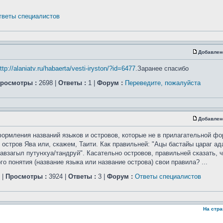
тветы специалистов
Добавлен
ttp://alaniatv.ru/habaerta/vesti-iryston/?id=6477
.Заранее спасибо
росмотры :
2698 |
Ответы :
1 |
Форум :
Переведите, пожалуйста
Добавлен
ормления названий языков и островов, которые не в прилагательной фо
 остров Ява или, скажем, Таити. Как правильней: "Ацы бастайы цараг а
авзагыл путунхуа/тандруй". Касательно островов, правильней сказать, ч
 понятия (название языка или название острова) свои правила? ...
|
Просмотры :
3924 |
Ответы :
3 |
Форум :
Ответы специалистов
На стр