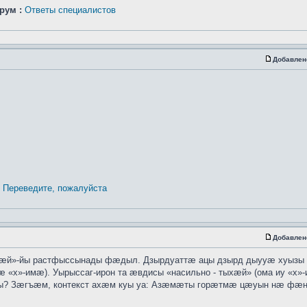
рум :
Ответы специалистов
Добавлен
Переведите, пожалуйста
Добавлен
хӕй»-йы растфыссынады фӕдыл. Дзырдуаттӕ ацы дзырд дыууӕ хуызы
 «х»-имӕ). Уырыссаг-ирон та ӕвдисы «насильно - тыхӕй» (ома иу «х»
ты? Зӕгъӕм, контекст ахӕм куы уа: Азӕмӕты горӕтмӕ цӕуын нӕ ф