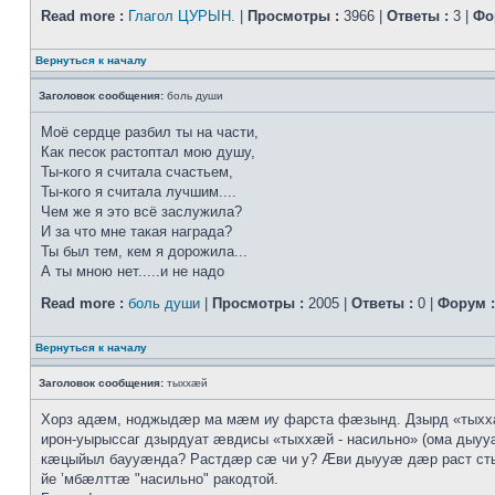
Read more :
Глагол ЦУРЫН.
|
Просмотры :
3966 |
Ответы :
3 |
Фо
Вернуться к началу
Заголовок сообщения:
боль души
Моё сердце разбил ты на части,
Как песок растоптал мою душу,
Ты-кого я считала счастьем,
Ты-кого я считала лучшим....
Чем же я это всё заслужила?
И за что мне такая награда?
Ты был тем, кем я дорожила...
А ты мною нет.....и не надо
Read more :
боль души
|
Просмотры :
2005 |
Ответы :
0 |
Форум :
Вернуться к началу
Заголовок сообщения:
тыххӕй
Хорз адӕм, ноджыдӕр ма мӕм иу фарста фӕзынд. Дзырд «тых
ирон-уырыссаг дзырдуат ӕвдисы «тыххӕй - насильно» (ома дыууӕ
кӕцыйыл баууӕнда? Растдӕр сӕ чи у? Ӕви дыууӕ дӕр раст с
йе ’мбӕлттӕ "насильно" ракодтой.