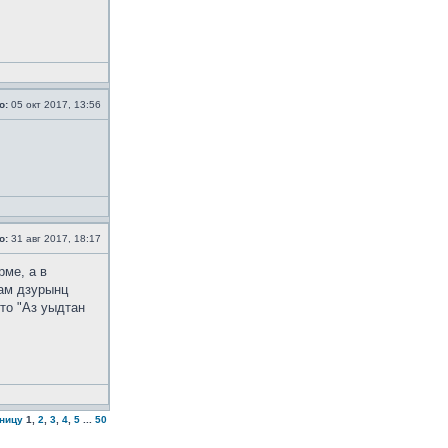
о:
05 окт 2017, 13:56
о:
31 авг 2017, 18:17
рме, а в
дам дзурынц
то "Аз уыдтан
аницу
1
,
2
,
3
,
4
,
5
...
50