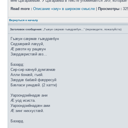
мне Цагараевым. У Цагараева в тексте упоминается ЗИУ, который о
Read more :
Описание «зиу» в широком смысле
|
Просмотры :
325
Вернуться к началу
Заголовок сообщения:
„Гъæуи сæрмæ гъæдрæбун...“ (переведите, пожалуйста)
Гъæуи сæрмæ гъæдрæбун
Седзæрæй лæууй,
Æ рæзти ку рацæун
Зæрдæристæй æз…
Базард:
Сир-сир кæнуй думгæмæ
Алли бонæй, гъей.
Зæрдæ бабæй фæрресуй
Бæласи уиндæй. (2 хатти)
Уарзондзийнадæ ани
Æ уод исиста.
Уарзондзийнадæн ами
Æ зинг ниххустæй.
Базард.