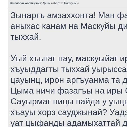
Заголовок сообщения:
Дины хабартæ Мæскуыйы
Зынаргъ амзаххонта! Ман ф
аныхас канам на Маскуйы д
тыххай.
Уый хъыгаг нау, маскуыйаг и
хъуыддагты тыххай уырысса
цауынц, ирон аргъуанма та 
Цыма ничи фазагъы на иры 
Сауырмаг ницы пайда у уыц
хъауы хорз сауджынай? Уад
уат цыфанды адамыхаттай д