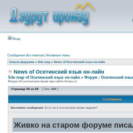
Вход
Сообщения без ответов
|
Активные темы
Список форумов
»
Site map
»
News of Осетинский язык он-лайн
News of Осетинский язык он-лайн
Site map of Осетинский язык он-лайн
»
Форум : Осетинский язы
Форум об осетинском языке при сайте Ironau.ru
Страница
50
из
50
[ Тем:
496
]
Сообщение
Заголовок сообщения:
Есть ли в осетинском языке падежи?
Живко на старом форуме писал