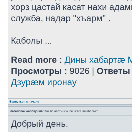
хорз цастай касат нахи адам
служба, надар "хъарм" .
Каболы ...
Read more :
Дины хабартæ
Просмотры :
9026 |
Ответы 
Дзурæм иронау
Вернуться к началу
Заголовок сообщения:
Как по-осетински пишется «любовь»?
Добрый день.