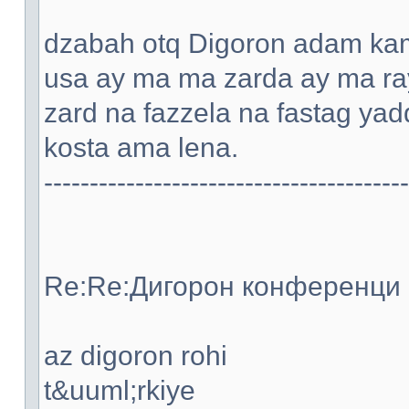
dzabah otq Digoron adam kami
usa ay ma ma zarda ay ma ray
zard na fazzela na fastag ya
kosta ama lena.
----------------------------------------
Re:Re:Дигорон конференци -
az digoron rohi
t&uuml;rkiye