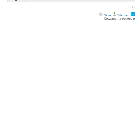
G
News
Site map
Создано на основе