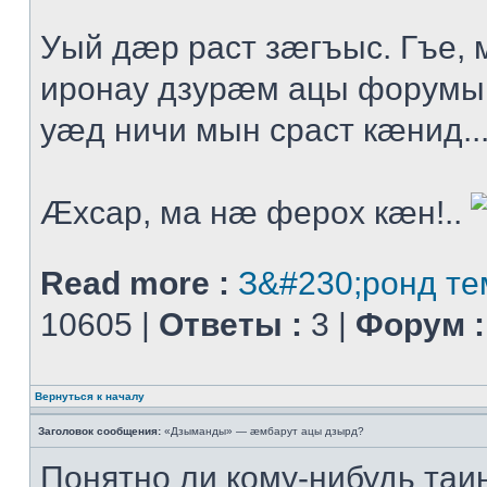
Уый дæр раст зæгъыс. Гъе
иронау дзурæм ацы форумы
уæд ничи мын сраст кæнид..
Æхсар, ма нæ ферох кæн!..
Read more :
З&#230;ронд те
10605 |
Ответы :
3 |
Форум :
Вернуться к началу
Заголовок сообщения:
«Дзыманды» — æмбарут ацы дзырд?
Понятно ли кому-нибудь таи