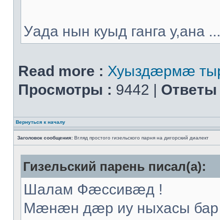
Уада нын куыд ганга у,ана ..
Read more :
Хуыздæрмæ тыр
Просмотры :
9442 |
Ответы 
Вернуться к началу
Заголовок сообщения:
Вгляд простого гизельского парня на дигорский диалект
Гизельский парень писал(а):
Шалам Фæссивæд !
Мæнæн дæр иу ныхасы бар 