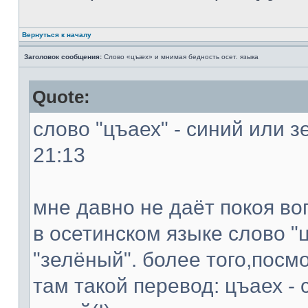
Вернуться к началу
Заголовок сообщения:
Слово «цъæх» и мнимая бедность осет. языка
Quote:
слово "цъаех" - синий или з
21:13
мне давно не даёт покоя во
в осетинском языке слово "ц
"зелёный". более того,посм
там такой перевод: цъаех - 