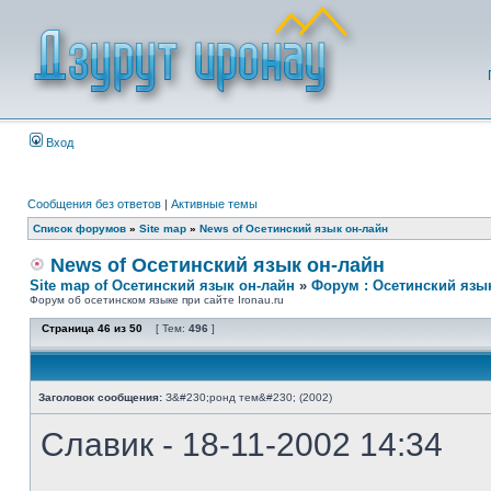
Вход
Сообщения без ответов
|
Активные темы
Список форумов
»
Site map
»
News of Осетинский язык он-лайн
News of Осетинский язык он-лайн
Site map of Осетинский язык он-лайн
»
Форум : Осетинский язы
Форум об осетинском языке при сайте Ironau.ru
Страница
46
из
50
[ Тем:
496
]
Заголовок сообщения:
З&#230;ронд тем&#230; (2002)
Славик - 18-11-2002 14:34