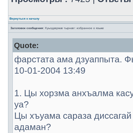
Вернуться к началу
Заголовок сообщения:
Хуыздæрмæ тырнæг: избранное о языке
Quote:
фарстата ама дзуаппыта. Фы
10-01-2004 13:49
1. Цы хорзма анхъалма кас
уа?
Цы хъуама сараза диссагай
адаман?