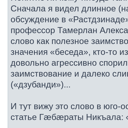
Сначала я видел длинное (на
обсуждение в «Растдзинаде» 
профессор Тамерлан Алекса
слово как полезное заимство
значения «беседа», кто-то и
довольно агрессивно спорил
заимствование и далеко сли
(«дзубанди»)...
И тут вижу это слово в юго-
статье Гæбæраты Никъала: 