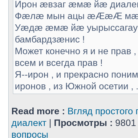
Ирон æвзаг æмæ йæ диалек
Фæлæ мын ацы æÆæÆ мæ т
Уæдæ æмæ йæ уырыссагау 
бамбардзæнис !
Может конечно я и не прав ,
всем и всегда прав !
Я--ирон , и прекрасно поним
иронов , из Южной осетии , .
Read more :
Вгляд простого 
диалект
|
Просмотры :
9801
вопросы