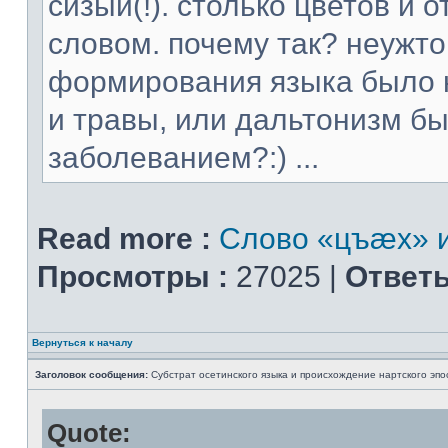
сизый(!). столько цветов и
словом. почему так? неужт
формирования языка было н
и травы, или дальтонизм 
заболеванием?:) ...
Read more :
Слово «цъæх» и
Просмотры :
27025 |
Ответы
Вернуться к началу
Заголовок сообщения:
Субстрат осетинского языка и происхождение нартского эпо
Quote: