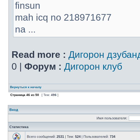
finsun
mah icq no 218971677
na ...
Read more :
Дигорон дзубан
0 |
Форум :
Дигорон клуб
Вернуться к началу
Страница
46
из
50
[ Тем:
496
]
Вход
Имя пользователя:
Статистика
Всего сообщений:
2531
| Тем:
524
| Пользователей:
734