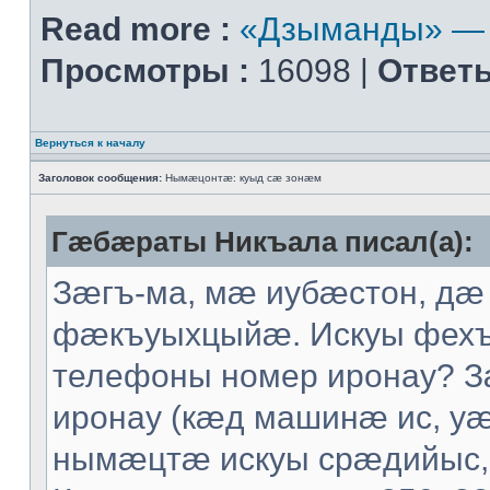
Read more :
«Дзыманды» — 
Просмотры :
16098 |
Ответы
Вернуться к началу
Заголовок сообщения:
Нымæцонтæ: куыд сæ зонæм
Гæбæраты Никъала писал(а):
Зæгъ-ма, мæ иубæстон, дæ
фæкъуыхцыйæ. Искуы фех
телефоны номер иронау? 
иронау (кæд машинæ ис, уæ
нымæцтæ искуы срæдийыс