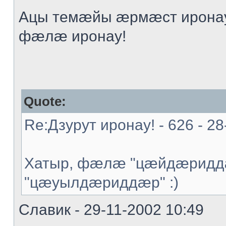
Ацы темæйы æрмæст иронау
фæлæ иронау!
Quote:
Re:Дзурут иронау! - 626 - 28
Хатыр, фæлæ "цæйдæриддæ
"цæуылдæриддæр" :)
Славик - 29-11-2002 10:49