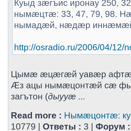
Куыд зæгъис иронау 250, 3
нымæцтæ: 33, 47, 79, 98. 
нымадæй, нæдæр иннæмæ
http://osradio.ru/2006/04/1
Цымæ æцæгæй уавæр афтæ
Æз ацы нымæцонтæй сæ ф
загътон (
дыууæ ...
Read more :
Нымæцонтæ: ку
10779 |
Ответы :
3 |
Форум :