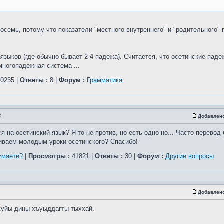
осемь, потому что показатели "местного внутреннего" и "родительного"
зыков (где обычно бывает 2-4 падежа). Считается, что осетинские падеж
многопадежная система ...
0235 |
Ответы :
8 |
Форум :
Грамматика
?
Добавлен
 на осетинский язык? Я то не против, но есть одно но... Часто перевод
иваем молодым уроки осетинского? Спасибо!
умаете?
|
Просмотры :
41821 |
Ответы :
30 |
Форум :
Другие вопросы
Добавлен
куйы дины хъуыддагты тыххай.