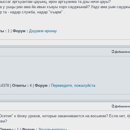
рыссаг аргъуантам цауынц, ирон аргъуанма та дзы ничи цауы?
а у уыцы ран ама йа ивын хъауы хорз сауджынай? Уадз ама уым саудж
 та - надар служба, надар "хъарм" .
ты :
1 |
Форум :
Дзурæм иронау
Добавлен
4378 |
Ответы :
4 |
Форум :
Переведите, пожалуйста
Добавлен
Осетия" к блоку уроков, которые заканчиваются на восьмом? Если нет, б
оки?
Ответы :
1 |
Форум :
Другие вопросы