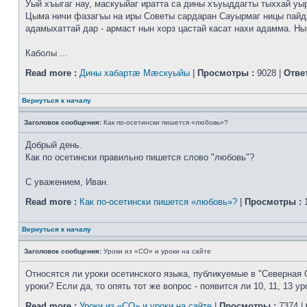
Уый хъыгаг нау, маскуыйаг иратта са дины хъуыддагты тыххай уы
Цыма ничи фазагъы на иры Советы сардаран Сауырмаг ницы пайд
адамыхаттай дар - армаст нын хорз цастай касат нахи адамма. Ныр
Каболы ...
Read more :
Дины хабартæ Мæскуыйы
|
Просмотры :
9028 |
Отве
Вернуться к началу
Заголовок сообщения:
Как по-осетински пишется «любовь»?
Добрый день.
Как по осетински правильно пишется слово "любовь"?
С уважением, Иван.
Read more :
Как по-осетински пишется «любовь»?
|
Просмотры :
1
Вернуться к началу
Заголовок сообщения:
Уроки из «СО» и уроки на сайте
Относятся ли уроки осетинского языка, публикуемые в "Северная 
уроки? Если да, то опять тот же вопрос - появится ли 10, 11, 13 ур
Read more :
Уроки из «СО» и уроки на сайте
|
Просмотры :
7374 |