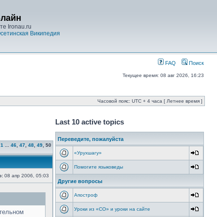
-лайн
е Ironau.ru
сетинская Википедия
FAQ
Поиск
Текущее время: 08 авг 2026, 16:23
Часовой пояс: UTC + 4 часа [ Летнее время ]
Last 10 active topics
Переведите, пожалуйста
1
...
46
,
47
,
48
,
49
,
50
«Урухшагу»
Помогите языковеды
о:
08 апр 2006, 05:03
Другие вопросы
Апостроф
Уроки из «СО» и уроки на сайте
ительном