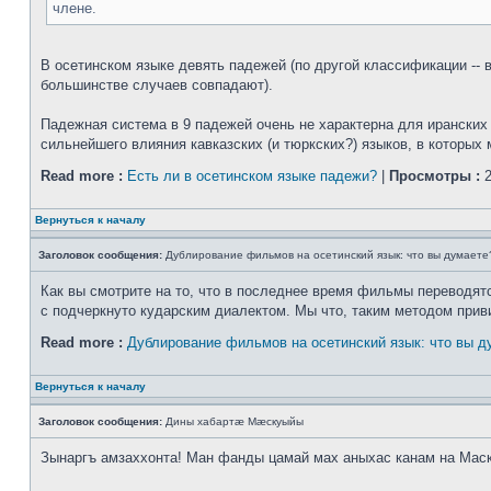
члене.
В осетинском языке девять падежей (по другой классификации -- в
большинстве случаев совпадают).
Падежная система в 9 падежей очень не характерна для иранских я
сильнейшего влияния кавказских (и тюркских?) языков, в которых 
Read more :
Есть ли в осетинском языке падежи?
|
Просмотры :
2
Вернуться к началу
Заголовок сообщения:
Дублирование фильмов на осетинский язык: что вы думаете
Как вы смотрите на то, что в последнее время фильмы переводятся
с подчеркнуто кударским диалектом. Мы что, таким методом прив
Read more :
Дублирование фильмов на осетинский язык: что вы д
Вернуться к началу
Заголовок сообщения:
Дины хабартæ Мæскуыйы
Зынаргъ амзаххонта! Ман фанды цамай мах аныхас канам на Мас