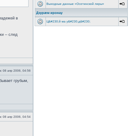
Выходные данные «Осетинской лиры»
Дзурæм иронау
 падежей в
Ц&#230;й ма у&#230;д&#230;
и -- след
о:
08 апр 2006, 04:56
 бывает грубым,
о:
08 апр 2006, 04:54