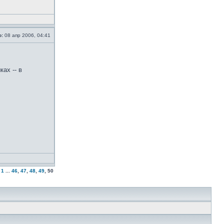
о:
08 апр 2006, 04:41
ах -- в
1
...
46
,
47
,
48
,
49
,
50