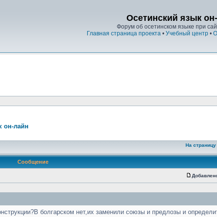
Осетинский язык он
Форум об осетинском языке при сайт
Главная страница проекта
•
Учебный центр
•
О
к он-лайн
На страницу
Сообщение
Добавлен
онструкции?В болгарском нет,их заменили союзы и предлозы и определ