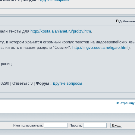
Добавлен
рали тексты для
http://kosta.alanianet.ru/proizv.htm
.
, в котором хранится огромный корпус текстов на индоевропейских язык
ссылки есть в нашем разделе "Ссылки":
http://lingvo.osetia.ru/ligaro.html
).
траниц.
8290 |
Ответы :
3 |
Форум :
Другие вопросы
На страницу
Имя пользователя:
Пароль: