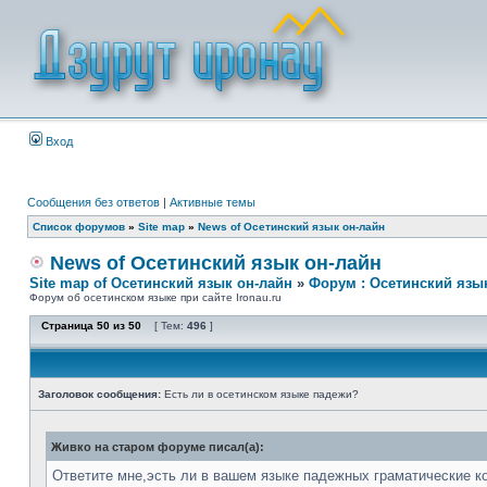
Вход
Сообщения без ответов
|
Активные темы
Список форумов
»
Site map
»
News of Осетинский язык он-лайн
News of Осетинский язык он-лайн
Site map of Осетинский язык он-лайн
»
Форум : Осетинский язы
Форум об осетинском языке при сайте Ironau.ru
Страница
50
из
50
[ Тем:
496
]
Заголовок сообщения:
Есть ли в осетинском языке падежи?
Живко на старом форуме писал(а):
Ответите мне,эсть ли в вашем языке падежных граматические к