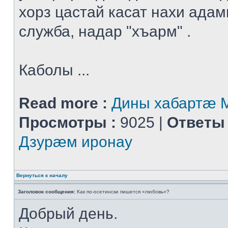
хорз цастай касат нахи адам
служба, надар "хъарм" .
Каболы ...
Read more :
Дины хабартæ
Просмотры :
9025 |
Ответы 
Дзурæм иронау
Вернуться к началу
Заголовок сообщения:
Как по-осетински пишется «любовь»?
Добрый день.