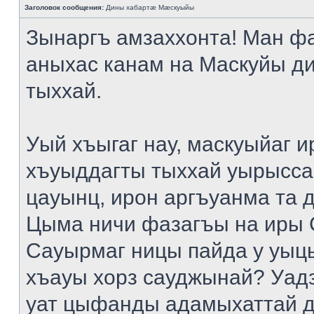
Заголовок сообщения:
Дины хабартæ Мæскуыйы
Зынаргъ амзаххонта! Ман ф
аныхас канам на Маскуйы д
тыххай.
Уый хъыгаг нау, маскуыйаг и
хъуыддагты тыххай уырысса
цауынц, ирон аргъуанма та 
Цыма ничи фазагъы на иры 
Сауырмаг ницы пайда у уыц
хъауы хорз сауджынай? Уад
уат цыфанды адамыхаттай д