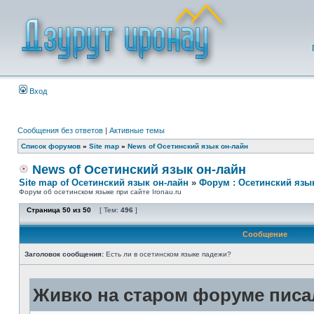
Вход
Сообщения без ответов
|
Активные темы
Список форумов
»
Site map
»
News of Осетинский язык он-лайн
News of Осетинский язык он-лайн
Site map of Осетинский язык он-лайн
»
Форум : Осетинский язы
Форум об осетинском языке при сайте Ironau.ru
Страница
50
из
50
[ Тем:
496
]
Сообщение
Заголовок сообщения:
Есть ли в осетинском языке падежи?
Живко на старом форуме писал