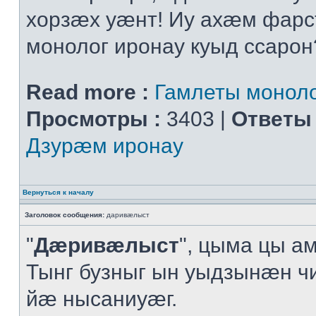
хорзæх уæнт! Иу ахæм фарс
монолог иронау куыд ссарон
Read more :
Гамлеты моноло
Просмотры :
3403 |
Ответы 
Дзурæм иронау
Вернуться к началу
Заголовок сообщения:
даривæлыст
"
Дæривæлыст
", цыма цы а
Тынг бузныг ын уыдзынæн ч
йæ нысаниуæг.