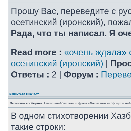
Прошу Вас, переведите с рус
осетинский (иронский), пожал
Рада, что ты написал. Я оч
Read more :
«очень ждала» с
осетинский (иронский)
|
Прос
Ответы :
2 |
Форум :
Переве
Вернуться к началу
Заголовок сообщения:
Глагол «ныббæттын» и фраза «Фæлæ мын ме ’фсæртæ ныб
В одном стихотворении Хазб
такие строки: