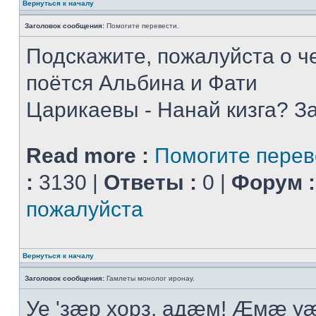
Вернуться к началу
Заголовок сообщения:
Помогите перевести.
Подскажите, пожалуйста о че
поётся Альбина и Фати
Царикаевы - Нанай кизга? З
Read more :
Помогите перев
:
3130 |
Ответы :
0 |
Форум :
пожалуйста
Вернуться к началу
Заголовок сообщения:
Гамлеты монолог иронау.
Уе 'зæр хорз, адæм! Æмæ у