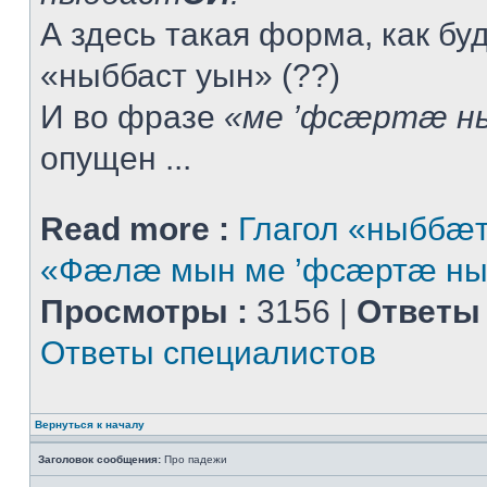
А здесь такая форма, как буд
«ныббаст уын» (??)
И во фразе
«ме ’фсæртæ н
опущен ...
Read more :
Глагол «ныббæт
«Фæлæ мын ме ’фсæртæ ны
Просмотры :
3156 |
Ответы 
Ответы специалистов
Вернуться к началу
Заголовок сообщения:
Про падежи