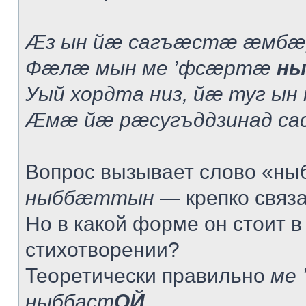
Æз ын йæ сагъæстæ æмбæ
Фæлæ мын ме ’фсæртæ
ны
Уый хордта низ, йæ туг ын
Æмæ йæ рæсугъддзинад са
Вопрос вызывает слово «ныб
ныббæттын
— крепко связат
Но в какой форме он стоит в
стихотворении?
Теоретически правильно
ме 
ныббаст
ОЙ
.