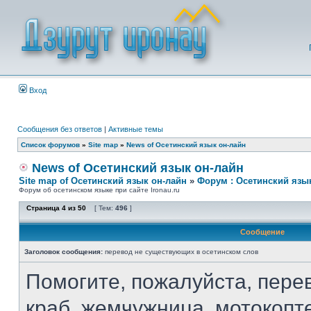
Вход
Сообщения без ответов
|
Активные темы
Список форумов
»
Site map
»
News of Осетинский язык он-лайн
News of Осетинский язык он-лайн
Site map of Осетинский язык он-лайн
»
Форум : Осетинский язы
Форум об осетинском языке при сайте Ironau.ru
Страница
4
из
50
[ Тем:
496
]
Сообщение
Заголовок сообщения:
перевод не существующих в осетинском слов
Помогите, пожалуйста, перев
краб, жемчужница, мотокопт