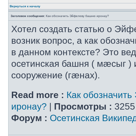
Вернуться к началу
Заголовок сообщения:
Как обозначить Эйфелеву башню иронау?
Хотел создать статью о Эйф
возник вопрос, а как обознач
в данном контексте? Это вед
осетинская башня ( мæсыг ) 
сооружение (гæнах).
Read more :
Как обозначить
иронау?
|
Просмотры :
3255
Форум :
Осетинская Википе