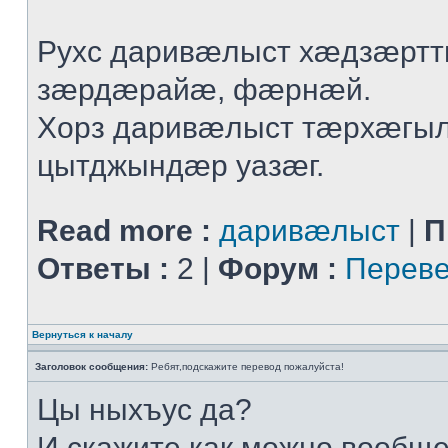
Рухс даривæлыст хæдзæрт
зæрдæрайæ, фæрнæй.
Хорз даривæлыст тæрхæгы
цытджындæр уазæг.
Read more :
даривæлыст
|
П
Ответы :
2 |
Форум :
Переве
Вернуться к началу
Заголовок сообщения:
Ребят,подскажите перевод пожалуйста!
Цы ныхъус да?
И скажите,как можно вообщ