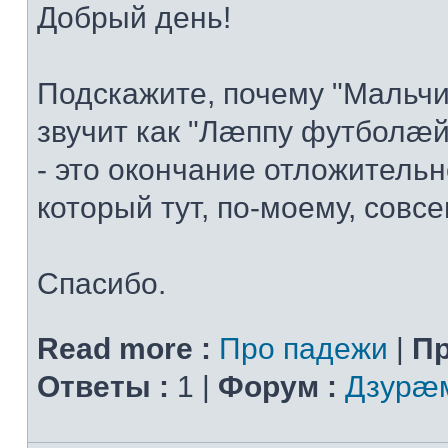
Добрый день!
Подскажите, почему "Мальчи
звучит как "Лæппу футболæй
- это окончание отложительн
который тут, по-моему, совсем
Спасибо.
Read more :
Про падежи
|
Пр
Ответы :
1 |
Форум :
Дзурæм