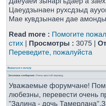
Даеуаей зынаргъдаер а заех
Цаеудзынаен рухсдзыд аууо
Мае кувдзынаен дае амонды 
Read more :
Помогите пожал
стих
|
Просмотры :
3075 |
От
Переведите, пожалуйста
Вернуться к началу
Заголовок сообщения:
Очень простой перевод.
Уважаемые форумчане! Помог
любезны, перевести очень п
"Залина - дочь Тамерлана".