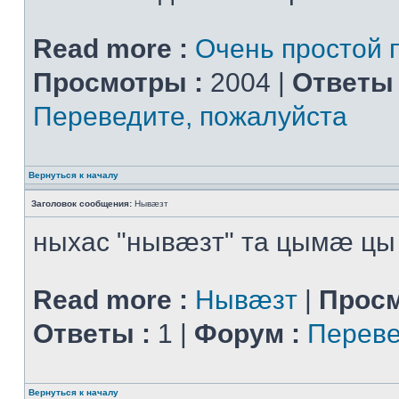
Read more :
Очень простой 
Просмотры :
2004 |
Ответы 
Переведите, пожалуйста
Вернуться к началу
Заголовок сообщения:
Нывæзт
ныхас "нывæзт" та цымæ цы
Read more :
Нывæзт
|
Просм
Ответы :
1 |
Форум :
Переве
Вернуться к началу