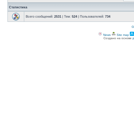
Статистика
Всего сообщений:
2531
| Тем:
524
| Пользователей:
734
G
News
Site map
Создано на основе