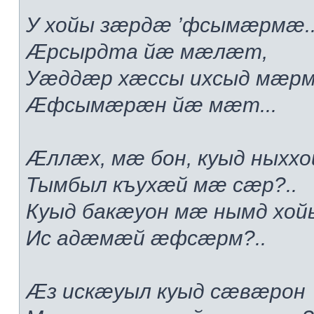
У хойы зæрдæ ’фсымæрмæ..
Æрсырдта йæ мæлæт,
Уæддæр хæссы ихсыд мæр
Æфсымæрæн йæ мæт...
Æллæх, мæ бон, куыд ныххо
Тымбыл къухæй мæ сæр?..
Куыд бакæуон мæ нымд хой
Ис адæмæй æфсæрм?..
Æз искæуыл куыд сæвæрон