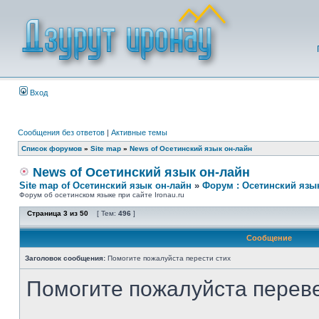
Вход
Сообщения без ответов
|
Активные темы
Список форумов
»
Site map
»
News of Осетинский язык он-лайн
News of Осетинский язык он-лайн
Site map of Осетинский язык он-лайн
»
Форум : Осетинский язы
Форум об осетинском языке при сайте Ironau.ru
Страница
3
из
50
[ Тем:
496
]
Сообщение
Заголовок сообщения:
Помогите пожалуйста перести стих
Помогите пожалуйста переве