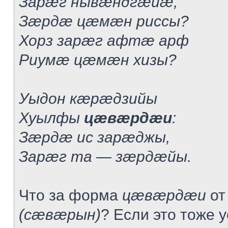
Зарæг нывæндгæйæ,
Зæрдæ цæмæн риссы?
Хорз зарæг афтæ арф
Риумæ цæмæн хизы?
Уыдон кæрæдзийы
Хуылфы
цæвæрдæи
:
Зæрдæ ис зарæджы,
Зарæг та — зæрдæйы.
Что за форма
цæвæрдæи
от
(сæвæрын)
? Если это тоже 