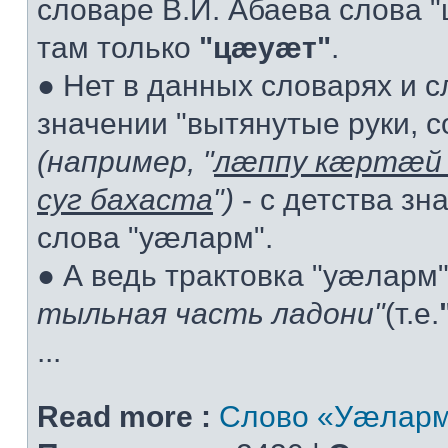
словаре В.И. Абаева слова "ц
там только
"цæуæт"
.
● Нет в данных словарях и 
значении "вытянутые руки, с
(например, "
лæппу кæртæй 
суг бахаста
")
- с детства зн
слова "уæларм".
● А ведь трактовка "уæларм
тыльная часть ладони"
(т.е.
...
Read more :
Слово «Уæларм»