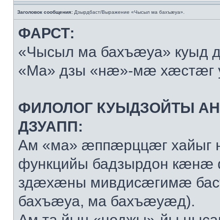
Заголовок сообщения:
Дзырдбаст/Выражение «Чысыл ма бахъæуа».
ФАРСТ:
«Чысыл ма бахъæуа» куыд 
«Ма» дзы «нæ»-мæ хæстæг 
ФИЛОЛОГ КУЫДЗОЙТЫ А
ДЗУАПП:
Ам «ма» æппæрццæг хайыг 
функцийы бадзырдон кæнæ
здæхæны мивдисæгимæ баст
бахъæуа, ма бахъæуæд).
Ам та йын «ноджы»-йы ныса