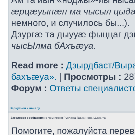
æрцæуынæн ма чысыл цыдæ
немного, и случилось бы...).
Дзургæ та дыууæ фыццаг дз
чысЫлма бАхъæуа.
Read more :
Дзырдбаст/Выр
бахъæуа».
|
Просмотры :
28
Форум :
Ответы специалист
Вернуться к началу
Заголовок сообщения:
о чем песня Руслана Гаджинова Цыма та
Помогите, пожалуйста перев