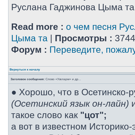
Руслана Гаджинова Цыма та
Read more :
о чем песня Ру
Цыма та
|
Просмотры :
3744
Форум :
Переведите, пожал
Вернуться к началу
Заголовок сообщения:
Слово «Уæларм» и др...
● Хорошо, что в Осетинско-
(Осетинский язык он-лайн)
и
такое слово как
"цот";
а вот в известном Историко