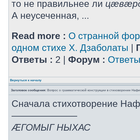
то не правильнее ли
цæвæр
А неусеченная, ...
Read more :
О странной фор
одном стихе Х. Дзаболаты
|
Ответы :
2 |
Форум :
Ответы
Вернуться к началу
Заголовок сообщения:
Вопрос о грамматической конструкции в стиховорении Нафи
Сначала стихотворение На
———————
ÆГОМЫГ НЫХАС