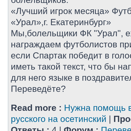
«Лучший игрок месяца» Футб
«Урал»,г. Екатеринбург»
Мы,болельщики ФК "Урал", 
награждаем футболистов при
если Спартак победит в голо
иметь такой текст, что бы н
для него языке в поздравит
Переведёте?
Read more :
Нужна помощь в
русского на осетинский
|
Про
Ответы :
4 |
Форум :
Переве