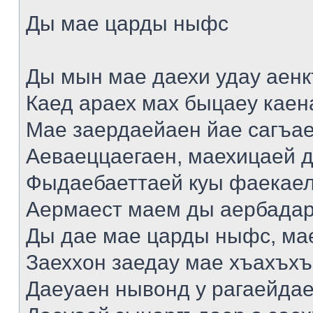
Ды мае царды ныфс
Ды мын мае даехи удау аен
Каед араех мах быцаеу каен
Мае заердаейаен йае сагъа
Аеваеццаегаен, маехицаей д
Фыдаебаеттаей куы фаекаел
Аермаест маем ды аербадар
Ды дае мае царды ныфс, мае
Заеххон заедау мае хъахъхъ
Даеуаен нывонд у рагаейда