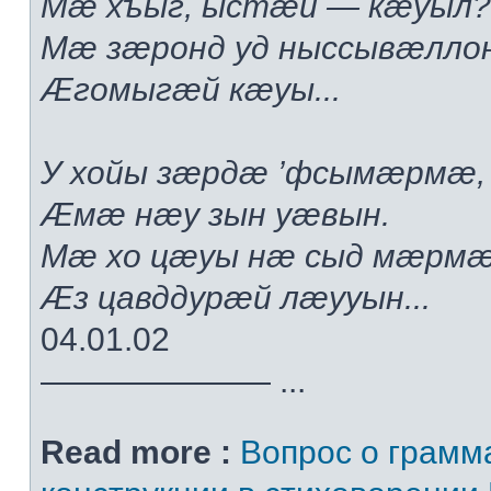
Мæ хъыг, ыстæй — кæуыл?.
Мæ зæронд уд ныссывæлло
Æгомыгæй кæуы...
У хойы зæрдæ ’фсымæрмæ,
Æмæ нæу зын уæвын.
Мæ хо цæуы нæ сыд мæрмæ
Æз цавддурæй лæууын...
04.01.02
——————— ...
Read more :
Вопрос о грамм