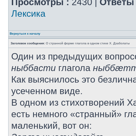
Просмотры :
2430 |
Ответы 
Лексика
Вернуться к началу
Заголовок сообщения:
О странной форме глагола в одном стихе Х. Дзаболаты
Один из предыдущих вопрос
ныббасти
глагола
ныббæт
Как выяснилось это безличн
усеченном виде.
В одном из стихотворений Х
есть немного «странный» гла
маленький, вот он: