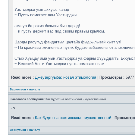
Уастырджи уын аххуыс канад
~ Пусть помогает вам Уастырджи
ама уа йа рахиз базыры бын дарад!
~ и пусть держит вас под своим правым крылом.
Царды расугъд фандагтыл цаугайа фыдбылызай хызт ут!
~ На красивых жизненных путях будьте избавлены от злоключен
Стыр Хуыцау ама уын Уастырджи уа фарны хъуыддагты аххуысг
~ Великий Бог и Уастырджи пусть помогают вам ...
Read more :
Джеуæргуыба: новая этимология
|
Просмотры :
6977
Вернуться к началу
Заголовок сообщения:
Как будет на осетинском - мужественный
:P
Read more :
Как будет на осетинском - мужественный
|
Просмотры
Вернуться к началу