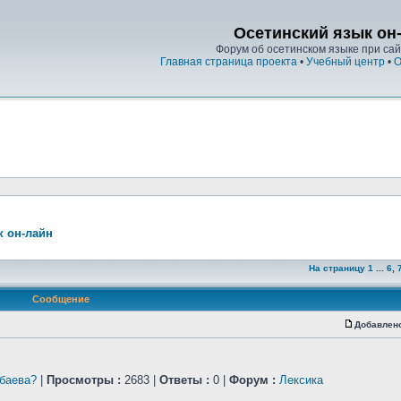
Осетинский язык он
Форум об осетинском языке при сайт
Главная страница проекта
•
Учебный центр
•
О
к он-лайн
На страницу
1
...
6
,
Сообщение
Добавлен
Абаева?
|
Просмотры :
2683 |
Ответы :
0 |
Форум :
Лексика