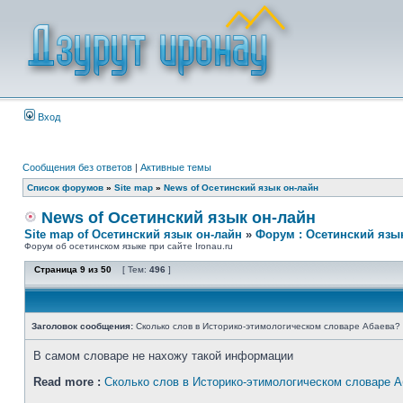
Вход
Сообщения без ответов
|
Активные темы
Список форумов
»
Site map
»
News of Осетинский язык он-лайн
News of Осетинский язык он-лайн
Site map of Осетинский язык он-лайн
»
Форум : Осетинский язы
Форум об осетинском языке при сайте Ironau.ru
Страница
9
из
50
[ Тем:
496
]
Заголовок сообщения:
Сколько слов в Историко-этимологическом словаре Абаева?
В самом словаре не нахожу такой информации
Read more :
Сколько слов в Историко-этимологическом словаре 