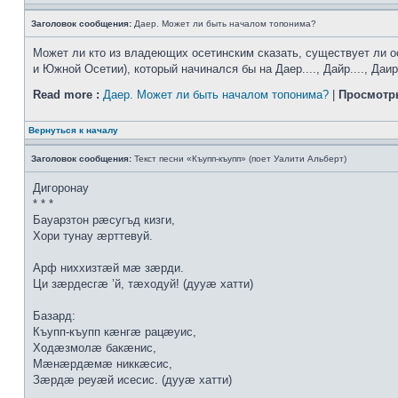
Заголовок сообщения:
Даер. Может ли быть началом топонима?
Может ли кто из владеющих осетинским сказать, существует ли ос
и Южной Осетии), который начинался бы на Даер...., Дайр...., Даир..
Read more :
Даер. Может ли быть началом топонима?
|
Просмотр
Вернуться к началу
Заголовок сообщения:
Текст песни «Къупп-къупп» (поет Уалити Альберт)
Дигоронау
* * *
Бауарзтон рæсугъд кизги,
Хори тунау æрттевуй.
Арф ниххизтæй мæ зæрди.
Ци зæрдесгæ ’й, тæходуй! (дууæ хатти)
Базард:
Къупп-къупп кæнгæ рацæуис,
Ходæзмолæ бакæнис,
Мæнæрдæмæ никкæсис,
Зæрдæ реуæй исесис. (дууæ хатти)