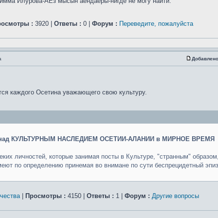
Римма Илурова-АЕз мысын аендаеры-нигде не могу найти.
росмотры :
3920 |
Ответы :
0 |
Форум :
Переведите, пожалуйста
а
Добавлено
ется каждого Осетина уважающего свою культуру.
над КУЛЬТУРНЫМ НАСЛЕДИЕМ ОСЕТИИ-АЛАНИИ в МИРНОЕ ВРЕМЯ
еких личностей, которые занимая посты в Культуре, "странным" образом,
 имеют по определению принемая во внимане по сути беспрецидетный эпи
рчества
|
Просмотры :
4150 |
Ответы :
1 |
Форум :
Другие вопросы