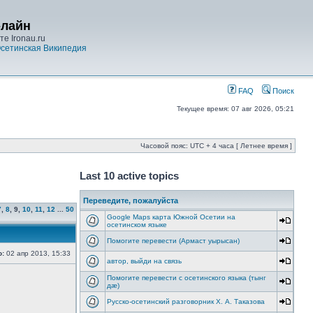
-лайн
е Ironau.ru
сетинская Википедия
FAQ
Поиск
Текущее время: 07 авг 2026, 05:21
Часовой пояс: UTC + 4 часа [ Летнее время ]
Last 10 active topics
Переведите, пожалуйста
7
,
8
,
9
,
10
,
11
,
12
...
50
Google Maps карта Южной Осетии на
осетинском языке
Помогите перевести (Армаст уырысан)
о:
02 апр 2013, 15:33
автор, выйди на связь
Помогите перевести с осетинского языка (тынг
дæ)
Русско-осетинский разговорник Х. А. Таказова