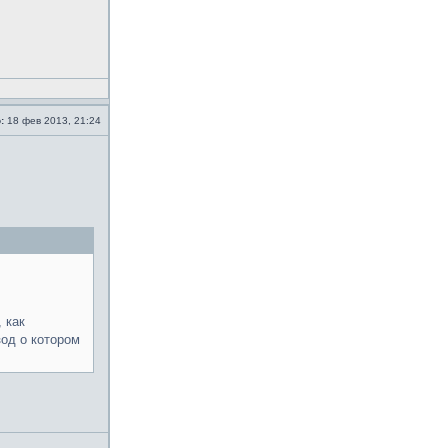
:
18 фев 2013, 21:24
 как
зод о котором