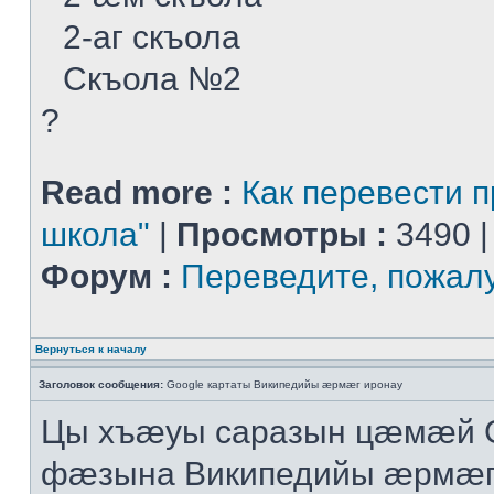
2-аг скъола
Скъола №2
?
Read more :
Как перевести п
школа"
|
Просмотры :
3490 
Форум :
Переведите, пожал
Вернуться к началу
Заголовок сообщения:
Google картаты Википедийы æрмæг иронау
Цы хъæуы саразын цæмæй G
фæзына Википедийы æрмæг