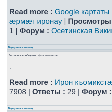
Read more :
Google картаты
æрмæг иронау
|
Просмотры 
1 |
Форум :
Осетинская Вики
Вернуться к началу
Заголовок сообщения:
Ирон къомикстæ
.
Read more :
Ирон къомикст
7908 |
Ответы :
29 |
Форум :
Вернуться к началу