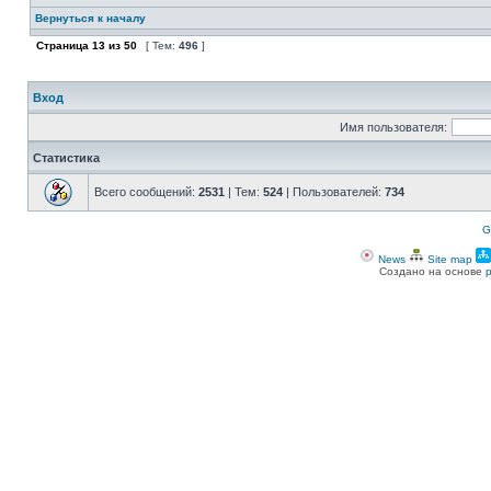
Вернуться к началу
Страница
13
из
50
[ Тем:
496
]
Вход
Имя пользователя:
Статистика
Всего сообщений:
2531
| Тем:
524
| Пользователей:
734
G
News
Site map
Создано на основе