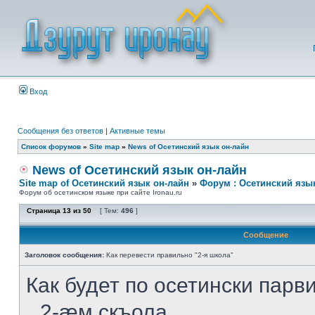
Вход
Сообщения без ответов
|
Активные темы
Список форумов
»
Site map
»
News of Осетинский язык он-лайн
News of Осетинский язык он-лайн
Site map of Осетинский язык он-лайн
»
Форум : Осетинский язы
Форум об осетинском языке при сайте Ironau.ru
Страница
13
из
50
[ Тем:
496
]
Сообщение
Заголовок сообщения:
Как перевести правильно "2-я школа"
Как будет по осетински парв
2-æм скъола