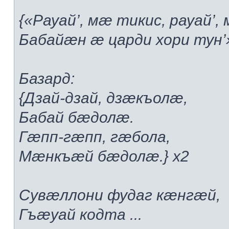
{«Рауай’, мæ тикис, рауай’
Бабайæн æ царди хори тун’»
Базард:
{Дзай-дзай, дзæкъолæ,
Бабай бæдолæ.
Гæпп-гæпп, гæбола,
Мæнкъæй бæдолæ.} x2
Сувæллони фудаг кæнгæй,
Гъæуай кодта ...