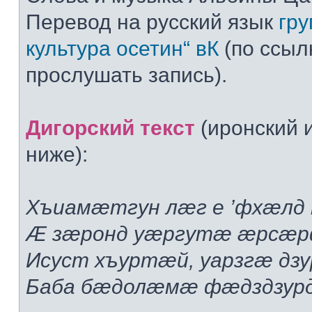
Перевод на русский язык
гр
культура осетин“ вК
(по ссыл
прослушать запись).
Дигорский текст
(иронский 
ниже):
Хъиамæтгун лæг е ’фхæлд
Æ зæронд уæргутæ æрсæр
Исуст хъуртæй, уарзгæ дз
Баба бæдолæмæ фæдздзур