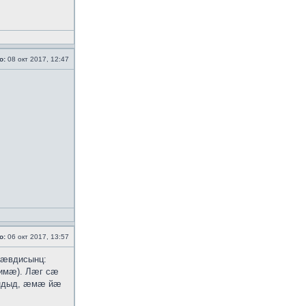
о:
08 окт 2017, 12:47
о:
06 окт 2017, 13:57
 ӕвдисынц:
-имӕ). Лӕг сӕ
ӕндыд, ӕмӕ йӕ