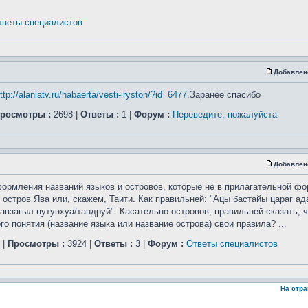
тветы специалистов
Добавлен
ttp://alaniatv.ru/habaerta/vesti-iryston/?id=6477
.Заранее спасибо
росмотры :
2698 |
Ответы :
1 |
Форум :
Переведите, пожалуйста
Добавлен
ормления названий языков и островов, которые не в прилагательной фо
 остров Ява или, скажем, Таити. Как правильней: "Ацы бастайы цараг а
авзагыл путунхуа/тандруй". Касательно островов, правильней сказать, ч
 понятия (название языка или название острова) свои правила? ...
|
Просмотры :
3924 |
Ответы :
3 |
Форум :
Ответы специалистов
На стр