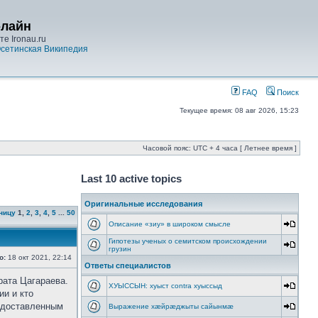
-лайн
е Ironau.ru
сетинская Википедия
FAQ
Поиск
Текущее время: 08 авг 2026, 15:23
Часовой пояс: UTC + 4 часа [ Летнее время ]
Last 10 active topics
Оригинальные исследования
ницу
1
,
2
,
3
,
4
,
5
...
50
Описание «зиу» в широком смысле
Гипотезы ученых о семитском происхождении
грузин
о:
18 окт 2021, 22:14
Ответы специалистов
рата Цагараева.
ХУЫССЫН: хуыст contra хуыссыд
ии и кто
редоставленным
Выражение хæйрæджыты сайынмæ