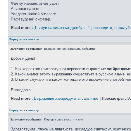
Фал ку нæййес æнæ уарзт
А зæнхи цæрæн,
Уалдзæг бабæй бæласæ
Рафтаудзæй сифтæр.
Read more :
„Гъæуи сæрмæ гъæдрæбун...“ (переведите, пожалуйс
Вернуться к началу
Заголовок сообщения:
Выражение хæйрæджыты сайынмæ
Добрый день!
1. Как корректно (литературно) перевести выражение
хæйрæджыт
2. Какой аналог этому выражению существует в русском языке, е
3. В каких случаях и в каком контексте это выражение употребля
Благодарю.
Read more :
Выражение хæйрæджыты сайынмæ
|
Просмотры :
30
Вернуться к началу
Заголовок сообщения:
Порядок слов в осетинском
Здравствуйте! Учусь на лингвиста, исследую синтаксис осетинско