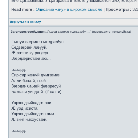
мне Цагараевым. У Цагараева в тексте упоминается ЗИУ, который о
Read more :
Описание «зиу» в широком смысле
|
Просмотры :
325
Вернуться к началу
Заголовок сообщения:
„Гъæуи сæрмæ гъæдрæбун...“ (переведите, пожалуйста)
Гъæуи сæрмæ гъæдрæбун
Седзæрæй лæууй,
Æ рæзти ку рацæун
Зæрдæристæй æз…
Базард:
Сир-сир кæнуй думгæмæ
Алли бонæй, гъей.
Зæрдæ бабæй фæрресуй
Бæласи уиндæй. (2 хатти)
Уарзондзийнадæ ани
Æ уод исиста.
Уарзондзийнадæн ами
Æ зинг ниххустæй.
Базард.