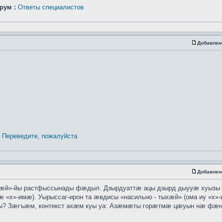
рум :
Ответы специалистов
Добавлен
Переведите, пожалуйста
Добавлен
хӕй»-йы растфыссынады фӕдыл. Дзырдуаттӕ ацы дзырд дыууӕ хуызы
 «х»-имӕ). Уырыссаг-ирон та ӕвдисы «насильно - тыхӕй» (ома иу «х»
ты? Зӕгъӕм, контекст ахӕм куы уа: Азӕмӕты горӕтмӕ цӕуын нӕ ф