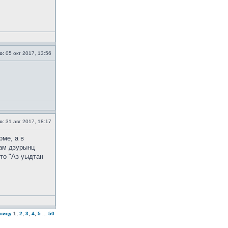
о:
05 окт 2017, 13:56
о:
31 авг 2017, 18:17
рме, а в
дам дзурынц
то "Аз уыдтан
аницу
1
,
2
,
3
,
4
,
5
...
50