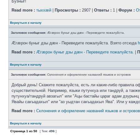
Бузныг!
Read more :
тыххӕй
|
Просмотры :
2907 |
Ответы :
1 |
Форум :
О
Вернуться к началу
Заголовок сообщения:
Æгæрон буныг дзы дæн - Переведите пожалуйста.
Æгæрон буныг дзы дæн - Переведите пожалуйста. Взято отсюда
h
Read more :
Æгæрон буныг дзы дæн - Переведите пожалуйста.
|
П
Вернуться к началу
Заголовок сообщения:
Склонения и оформление названий языков и островов
Добрый день! Скажите пожалуйста, есть ли какие-либо правила оф
существительной. Например, языки путунхуа или тандруй, а также
путунхуа/тандруй авзагыл" или "Ацы бастайы цараг адам дзурынц 
Явайы сакъадахыл" или "аз уыдтан сакъадахыл Ява". Или у каждого
Read more :
Склонения и оформление названий языков и островов
Вернуться к началу
Страница
1
из
50
[ Тем:
496
]