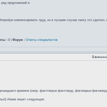
ь ряд предложений и:
Попробую компенсировать труд, но в лучшем случае смогу это сделать
еты :
0 |
Форум :
Ответы специалистов
Добавлен
я прошедшего времени (напр. фæлтæрын:фæлтæрд, фæлварын:фæлвæрд)
рый
) Абаев пишет следующее: