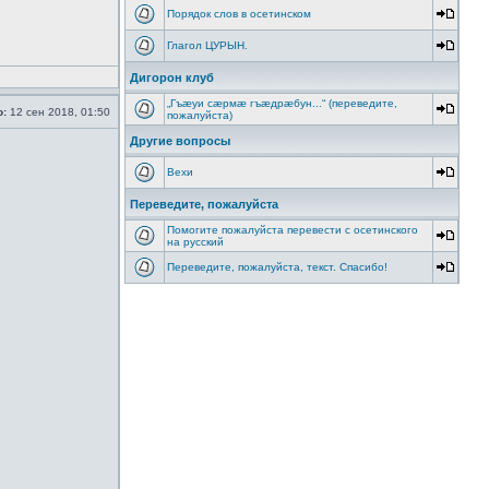
Порядок слов в осетинском
Глагол ЦУРЫН.
Дигорон клуб
„Гъæуи сæрмæ гъæдрæбун...“ (переведите,
о:
12 сен 2018, 01:50
пожалуйста)
Другие вопросы
Вехи
Переведите, пожалуйста
Помогите пожалуйста перевести с осетинского
на русский
Переведите, пожалуйста, текст. Спасибо!