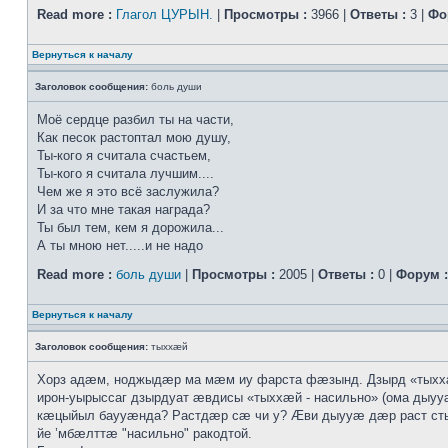
Read more :
Глагол ЦУРЫН.
|
Просмотры :
3966 |
Ответы :
3 |
Фо
Вернуться к началу
Заголовок сообщения:
боль души
Моё сердце разбил ты на части,
Как песок растоптал мою душу,
Ты-кого я считала счастьем,
Ты-кого я считала лучшим....
Чем же я это всё заслужила?
И за что мне такая награда?
Ты был тем, кем я дорожила...
А ты мною нет.....и не надо
Read more :
боль души
|
Просмотры :
2005 |
Ответы :
0 |
Форум :
Вернуться к началу
Заголовок сообщения:
тыххӕй
Хорз адӕм, ноджыдӕр ма мӕм иу фарста фӕзынд. Дзырд «тых
ирон-уырыссаг дзырдуат ӕвдисы «тыххӕй - насильно» (ома дыууӕ
кӕцыйыл баууӕнда? Растдӕр сӕ чи у? Ӕви дыууӕ дӕр раст с
йе ’мбӕлттӕ "насильно" ракодтой.