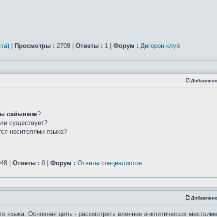
та)
|
Просмотры :
2709 |
Ответы :
1 |
Форум :
Дигорон клуб
Добавлено
ы сайынмæ
?
сли существует?
ется носителями языка?
48 |
Ответы :
0 |
Форум :
Ответы специалистов
Добавлено
го языка. Основная цель - рассмотреть влияние энклитических местоим