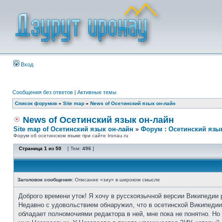
Вход
Сообщения без ответов
|
Активные темы
Список форумов
»
Site map
»
News of Осетинский язык он-лайн
News of Осетинский язык он-лайн
Site map of Осетинский язык он-лайн
»
Форум : Осетинский язы
Форум об осетинском языке при сайте Ironau.ru
Страница
1
из
50
[ Тем:
496
]
Заголовок сообщения:
Описание «зиу» в широком смысле
Доброго времени уток! Я хочу в русскоязычной версии Википедии 
Недавно с удовольствием обнаружил, что в осетинской Википедии 
обладает полномочиями редактора в ней, мне пока не понятно. Н