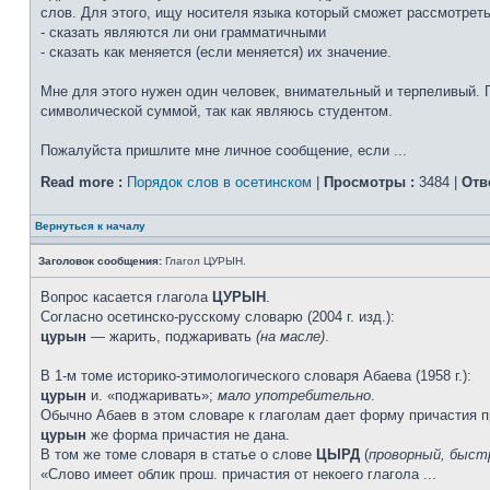
слов. Для этого, ищу носителя языка который сможет рассмотрет
- сказать являются ли они грамматичными
- сказать как меняется (если меняется) их значение.
Мне для этого нужен один человек, внимательный и терпеливый. 
символической суммой, так как являюсь студентом.
Пожалуйста пришлите мне личное сообщение, если ...
Read more :
Порядок слов в осетинском
|
Просмотры :
3484 |
Отв
Вернуться к началу
Заголовок сообщения:
Глагол ЦУРЫН.
Вопрос касается глагола
ЦУРЫН
.
Согласно осетинско-русскому словарю (2004 г. изд.):
цурын
— жарить, поджаривать
(на масле)
.
В 1-м томе историко-этимологического словаря Абаева (1958 г.):
цурын
и. «поджаривать»;
мало употребительно
.
Обычно Абаев в этом словаре к глаголам дает форму причасти
цурын
же форма причастия не дана.
В том же томе словаря в статье о слове
ЦЫРД
(
проворный, быст
«Слово имеет облик прош. причастия от некоего глагола ...