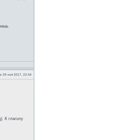
 лишь
о:
05 ноя 2017, 22:44
. К глаголу