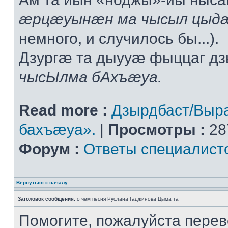
æрцæуынæн ма чысыл цыдæ
немного, и случилось бы...).
Дзургæ та дыууæ фыццаг дз
чысЫлма бАхъæуа.
Read more :
Дзырдбаст/Выр
бахъæуа».
|
Просмотры :
28
Форум :
Ответы специалист
Вернуться к началу
Заголовок сообщения:
о чем песня Руслана Гаджинова Цыма та
Помогите, пожалуйста перев