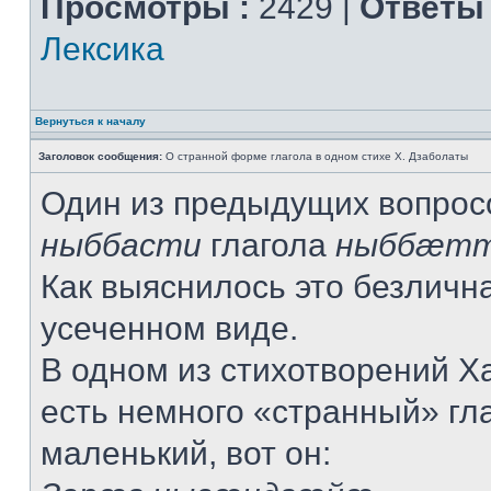
Просмотры :
2429 |
Ответы 
Лексика
Вернуться к началу
Заголовок сообщения:
О странной форме глагола в одном стихе Х. Дзаболаты
Один из предыдущих вопрос
ныббасти
глагола
ныббæт
Как выяснилось это безличн
усеченном виде.
В одном из стихотворений Х
есть немного «странный» гла
маленький, вот он: