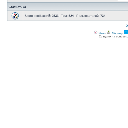
Статистика
Всего сообщений:
2531
| Тем:
524
| Пользователей:
734
G
News
Site map
Создано на основе