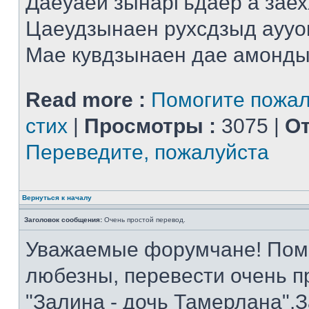
Даеуаей зынаргъдаер а заех
Цаеудзынаен рухсдзыд аууо
Мае кувдзынаен дае амонды 
Read more :
Помогите пожал
стих
|
Просмотры :
3075 |
От
Переведите, пожалуйста
Вернуться к началу
Заголовок сообщения:
Очень простой перевод.
Уважаемые форумчане! Помог
любезны, перевести очень п
"Залина - дочь Тамерлана".