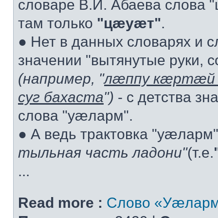
словаре В.И. Абаева слова "ц
там только
"цæуæт"
.
● Нет в данных словарях и 
значении "вытянутые руки, с
(например, "
лæппу кæртæй 
суг бахаста
")
- с детства зн
слова "уæларм".
● А ведь трактовка "уæларм
тыльная часть ладони"
(т.е.
...
Read more :
Слово «Уæларм»