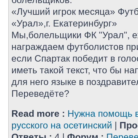
«Лучший игрок месяца» Футб
«Урал»,г. Екатеринбург»
Мы,болельщики ФК "Урал", 
награждаем футболистов при
если Спартак победит в голо
иметь такой текст, что бы н
для него языке в поздравит
Переведёте?
Read more :
Нужна помощь в
русского на осетинский
|
Про
Ответы :
4 |
Форум :
Переве