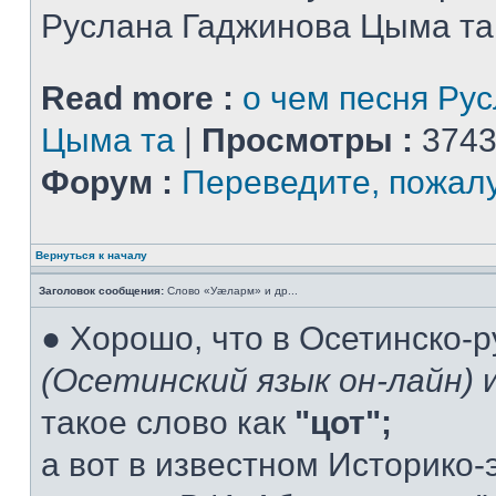
Руслана Гаджинова Цыма та
Read more :
о чем песня Ру
Цыма та
|
Просмотры :
3743
Форум :
Переведите, пожал
Вернуться к началу
Заголовок сообщения:
Слово «Уæларм» и др...
● Хорошо, что в Осетинско-
(Осетинский язык он-лайн)
и
такое слово как
"цот";
а вот в известном Историко