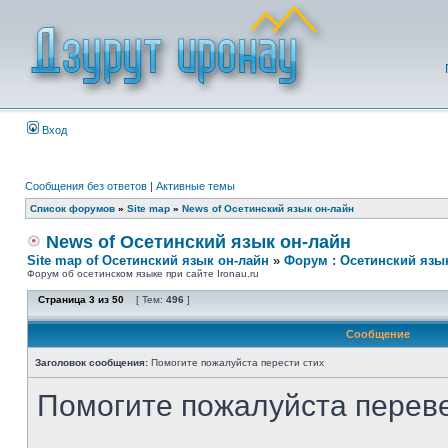
Вход
Сообщения без ответов
|
Активные темы
Список форумов
»
Site map
»
News of Осетинский язык он-лайн
News of Осетинский язык он-лайн
Site map of Осетинский язык он-лайн
»
Форум : Осетинский язы
Форум об осетинском языке при сайте Ironau.ru
Страница
3
из
50
[ Тем:
496
]
Сообщение
Заголовок сообщения:
Помогите пожалуйста перести стих
Помогите пожалуйста переве