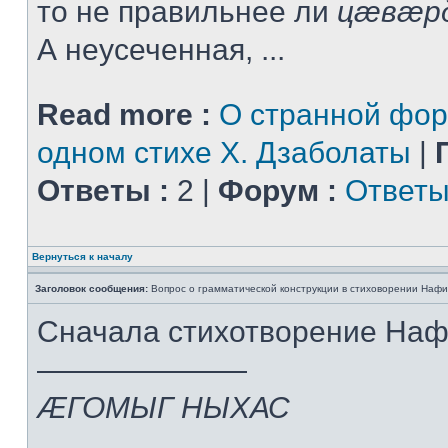
то не правильнее ли
цæвæр
А неусеченная, ...
Read more :
О странной фор
одном стихе Х. Дзаболаты
|
Ответы :
2 |
Форум :
Ответы
Вернуться к началу
Заголовок сообщения:
Вопрос о грамматической конструкции в стиховорении Нафи
Сначала стихотворение На
———————
ÆГОМЫГ НЫХАС