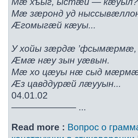
Мæ хъыг, ыстæй — кæуыл?.
Мæ зæронд уд ныссывæлло
Æгомыгæй кæуы...
У хойы зæрдæ ’фсымæрмæ,
Æмæ нæу зын уæвын.
Мæ хо цæуы нæ сыд мæрмæ
Æз цавддурæй лæууын...
04.01.02
——————— ...
Read more :
Вопрос о грамм