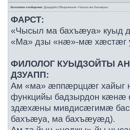
Заголовок сообщения:
Дзырдбаст/Выражение «Чысыл ма бахъæуа».
ФАРСТ:
«Чысыл ма бахъæуа» куыд 
«Ма» дзы «нæ»-мæ хæстæг 
ФИЛОЛОГ КУЫДЗОЙТЫ А
ДЗУАПП:
Ам «ма» æппæрццæг хайыг 
функцийы бадзырдон кæнæ
здæхæны мивдисæгимæ баст
бахъæуа, ма бахъæуæд).
Ам та йын «ноджы»-йы ныса