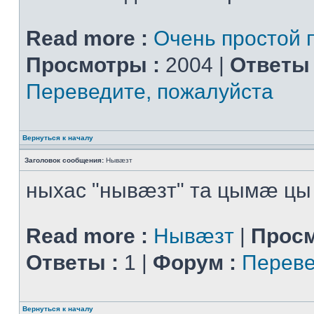
Read more :
Очень простой 
Просмотры :
2004 |
Ответы 
Переведите, пожалуйста
Вернуться к началу
Заголовок сообщения:
Нывæзт
ныхас "нывæзт" та цымæ цы
Read more :
Нывæзт
|
Просм
Ответы :
1 |
Форум :
Переве
Вернуться к началу