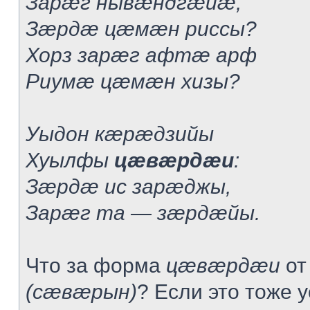
Зарæг нывæндгæйæ,
Зæрдæ цæмæн риссы?
Хорз зарæг афтæ арф
Риумæ цæмæн хизы?
Уыдон кæрæдзийы
Хуылфы
цæвæрдæи
:
Зæрдæ ис зарæджы,
Зарæг та — зæрдæйы.
Что за форма
цæвæрдæи
от
(сæвæрын)
? Если это тоже 