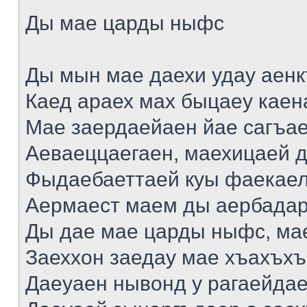
Ды мае царды ныфс
Ды мын мае даехи удау аен
Каед араех мах быцаеу каен
Мае заердаейаен йае сагъа
Аеваеццаегаен, маехицаей д
Фыдаебаеттаей куы фаекаел
Аермаест маем ды аербадар
Ды дае мае царды ныфс, мае
Заеххон заедау мае хъахъхъ
Даеуаен нывонд у рагаейда