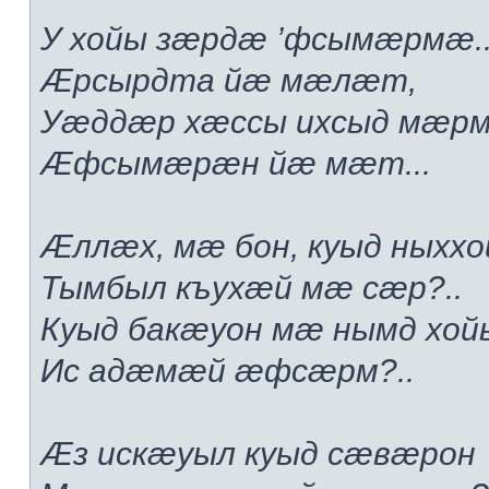
У хойы зæрдæ ’фсымæрмæ..
Æрсырдта йæ мæлæт,
Уæддæр хæссы ихсыд мæр
Æфсымæрæн йæ мæт...
Æллæх, мæ бон, куыд ныххо
Тымбыл къухæй мæ сæр?..
Куыд бакæуон мæ нымд хой
Ис адæмæй æфсæрм?..
Æз искæуыл куыд сæвæрон