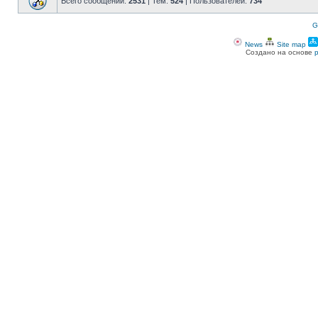
Всего сообщений:
2531
| Тем:
524
| Пользователей:
734
G
News
Site map
Создано на основе