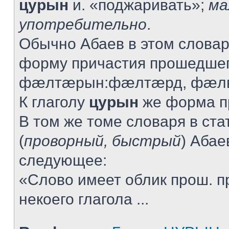
цурын
и. «поджаривать»;
ма
употребительно
.
Обычно Абаев в этом словар
форму причастия прошедшег
фæлтæрын:фæлтæрд, фæлв
К глаголу
цурын
же форма пр
В том же томе словаря в ста
(
проворный, быстрый
) Абае
следующее:
«Слово имеет облик прош. п
некоего глагола ...