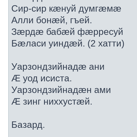
Сир-сир кæнуй думгæмæ
Алли бонæй, гъей.
Зæрдæ бабæй фæрресуй
Бæласи уиндæй. (2 хатти)
Уарзондзийнадæ ани
Æ уод исиста.
Уарзондзийнадæн ами
Æ зинг ниххустæй.
Базард.