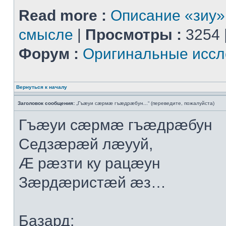
Read more :
Описание «зиу»
смысле
|
Просмотры :
3254 
Форум :
Оригинальные иссл
Вернуться к началу
Заголовок сообщения:
„Гъæуи сæрмæ гъæдрæбун...“ (переведите, пожалуйста)
Гъæуи сæрмæ гъæдрæбун
Седзæрæй лæууй,
Æ рæзти ку рацæун
Зæрдæристæй æз…
Базард: