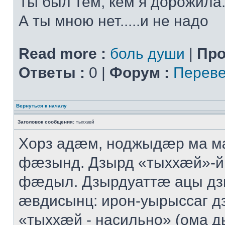
Ты был тем, кем я дорожила.
А ты мною нет.....и не надо
Read more :
боль души
|
Про
Ответы :
0 |
Форум :
Переве
Вернуться к началу
Заголовок сообщения:
тыххӕй
Хорз адӕм, ноджыдӕр ма м
фӕзынд. Дзырд «тыххӕй»-
фӕдыл. Дзырдуаттӕ ацы дз
ӕвдисынц: ирон-уырыссаг д
«тыххӕй - насильно» (ома д