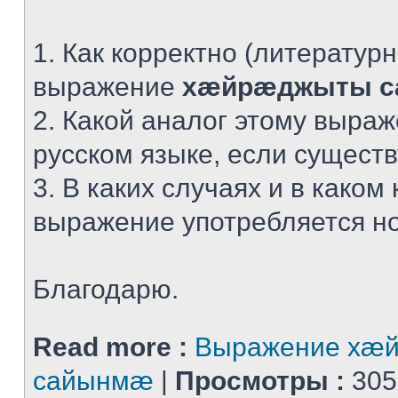
1. Как корректно (литератур
выражение
хæйрæджыты 
2. Какой аналог этому выра
русском языке, если сущест
3. В каких случаях и в каком 
выражение употребляется н
Благодарю.
Read more :
Выражение хæ
сайынмæ
|
Просмотры :
305