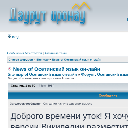
Вход
Сообщения без ответов
|
Активные темы
Список форумов
»
Site map
»
News of Осетинский язык он-лайн
News of Осетинский язык он-лайн
Site map of Осетинский язык он-лайн
»
Форум : Осетинский язы
Форум об осетинском языке при сайте Ironau.ru
Страница
1
из
50
[ Тем:
496
]
Сообщение
Заголовок сообщения:
Описание «зиу» в широком смысле
Доброго времени уток! Я хоч
версии Википедии разместит