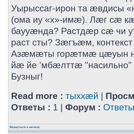
Уырыссаг-ирон та ӕвдисы «
(ома иу «х»-имӕ). Лӕг сӕ 
баууӕнда? Растдӕр сӕ чи 
раст сты? Зӕгъӕм, контекст
Азӕмӕты горӕтмӕ цӕуын 
йӕ йе ’мбӕлттӕ "насильно" 
Бузныг!
Read more :
тыххӕй
|
Просм
Ответы :
1 |
Форум :
Ответы
Вернуться к началу