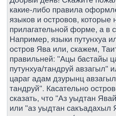
какие-либо правила оформл
языков и островов, которые 
прилагательной форме, а в 
Например, языки путунхуа ил
остров Ява или, скажем, Таи
правильней: "Ацы бастайы ц
путунхуа/тандруй авзагыл" 
цараг адам дзурынц авзагыл
тандруй". Касательно остро
сказать, что "Аз уыдтан Яв
или "аз уыдтан сакъадахыл Я