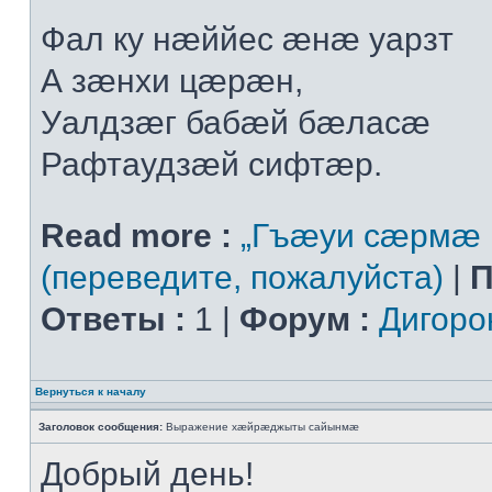
Фал ку нæййес æнæ уарзт
А зæнхи цæрæн,
Уалдзæг бабæй бæласæ
Рафтаудзæй сифтæр.
Read more :
„Гъæуи сæрмæ 
(переведите, пожалуйста)
|
П
Ответы :
1 |
Форум :
Дигоро
Вернуться к началу
Заголовок сообщения:
Выражение хæйрæджыты сайынмæ
Добрый день!