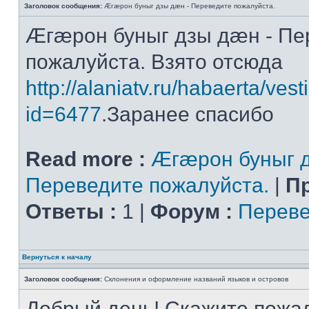
Заголовок сообщения:
Æгæрон буныг дзы дæн - Переведите пожалуйста.
Æгæрон буныг дзы дæн - Пе
пожалуйста. Взято отсюда
http://alaniatv.ru/habaerta/vesti
id=6477
.Заранее спасибо
Read more :
Æгæрон буныг д
Переведите пожалуйста.
|
П
Ответы :
1 |
Форум :
Переве
Вернуться к началу
Заголовок сообщения:
Склонения и оформление названий языков и островов
Добрый день! Скажите пожал