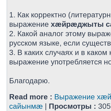
1. Как корректно (литератур
выражение
хæйрæджыты 
2. Какой аналог этому выра
русском языке, если сущест
3. В каких случаях и в каком 
выражение употребляется н
Благодарю.
Read more :
Выражение хæ
сайынмæ
|
Просмотры :
305