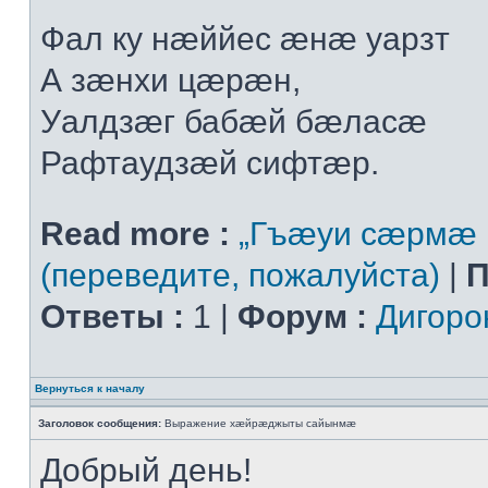
Фал ку нæййес æнæ уарзт
А зæнхи цæрæн,
Уалдзæг бабæй бæласæ
Рафтаудзæй сифтæр.
Read more :
„Гъæуи сæрмæ 
(переведите, пожалуйста)
|
П
Ответы :
1 |
Форум :
Дигоро
Вернуться к началу
Заголовок сообщения:
Выражение хæйрæджыты сайынмæ
Добрый день!