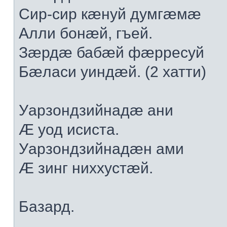
Сир-сир кæнуй думгæмæ
Алли бонæй, гъей.
Зæрдæ бабæй фæрресуй
Бæласи уиндæй. (2 хатти)
Уарзондзийнадæ ани
Æ уод исиста.
Уарзондзийнадæн ами
Æ зинг ниххустæй.
Базард.