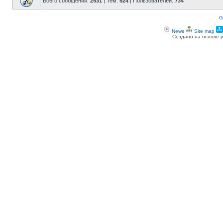
Всего сообщений:
2531
| Тем:
524
| Пользователей:
734
G
News
Site map
Создано на основе