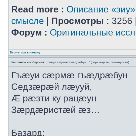
Read more :
Описание «зиу»
смысле
|
Просмотры :
3256 
Форум :
Оригинальные иссл
Вернуться к началу
Заголовок сообщения:
„Гъæуи сæрмæ гъæдрæбун...“ (переведите, пожалуйста)
Гъæуи сæрмæ гъæдрæбун
Седзæрæй лæууй,
Æ рæзти ку рацæун
Зæрдæристæй æз…
Базард: