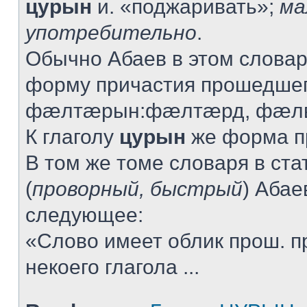
цурын
и. «поджаривать»;
ма
употребительно
.
Обычно Абаев в этом словар
форму причастия прошедшег
фæлтæрын:фæлтæрд, фæлв
К глаголу
цурын
же форма пр
В том же томе словаря в ста
(
проворный, быстрый
) Абае
следующее:
«Слово имеет облик прош. п
некоего глагола ...