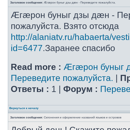
Заголовок сообщения:
Æгæрон буныг дзы дæн - Переведите пожалуйста.
Æгæрон буныг дзы дæн - Пе
пожалуйста. Взято отсюда
http://alaniatv.ru/habaerta/vesti
id=6477
.Заранее спасибо
Read more :
Æгæрон буныг д
Переведите пожалуйста.
|
П
Ответы :
1 |
Форум :
Переве
Вернуться к началу
Заголовок сообщения:
Склонения и оформление названий языков и островов
Добрый день! Скажите пожал