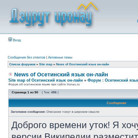
Вход
Сообщения без ответов
|
Активные темы
Список форумов
»
Site map
»
News of Осетинский язык он-лайн
News of Осетинский язык он-лайн
Site map of Осетинский язык он-лайн
»
Форум : Осетинский язы
Форум об осетинском языке при сайте Ironau.ru
Страница
1
из
50
[ Тем:
496
]
Сообщение
Заголовок сообщения:
Описание «зиу» в широком смысле
Доброго времени уток! Я хоч
версии Википедии разместит