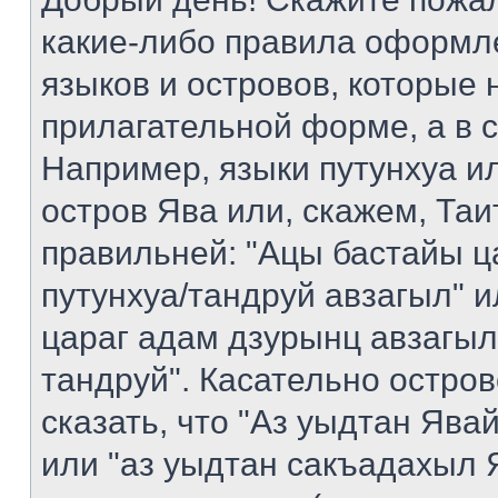
какие-либо правила оформл
языков и островов, которые 
прилагательной форме, а в 
Например, языки путунхуа ил
остров Ява или, скажем, Таи
правильней: "Ацы бастайы ц
путунхуа/тандруй авзагыл" 
цараг адам дзурынц авзагыл
тандруй". Касательно остро
сказать, что "Аз уыдтан Яв
или "аз уыдтан сакъадахыл Я