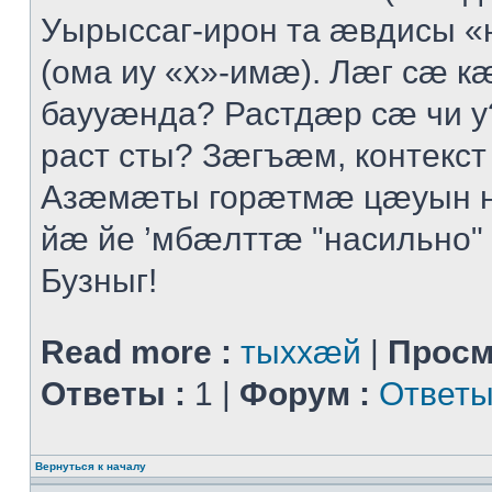
Уырыссаг-ирон та ӕвдисы «
(ома иу «х»-имӕ). Лӕг сӕ 
баууӕнда? Растдӕр сӕ чи 
раст сты? Зӕгъӕм, контекст
Азӕмӕты горӕтмӕ цӕуын 
йӕ йе ’мбӕлттӕ "насильно" 
Бузныг!
Read more :
тыххӕй
|
Просм
Ответы :
1 |
Форум :
Ответы
Вернуться к началу