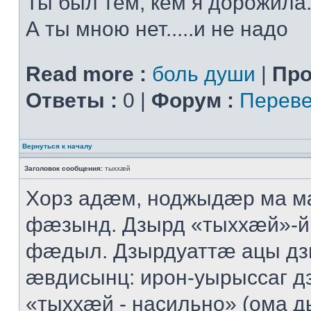
Ты был тем, кем я дорожила.
А ты мною нет.....и не надо
Read more :
боль души
|
Про
Ответы :
0 |
Форум :
Переве
Вернуться к началу
Заголовок сообщения:
тыххӕй
Хорз адӕм, ноджыдӕр ма м
фӕзынд. Дзырд «тыххӕй»-
фӕдыл. Дзырдуаттӕ ацы дз
ӕвдисынц: ирон-уырыссаг д
«тыххӕй - насильно» (ома д