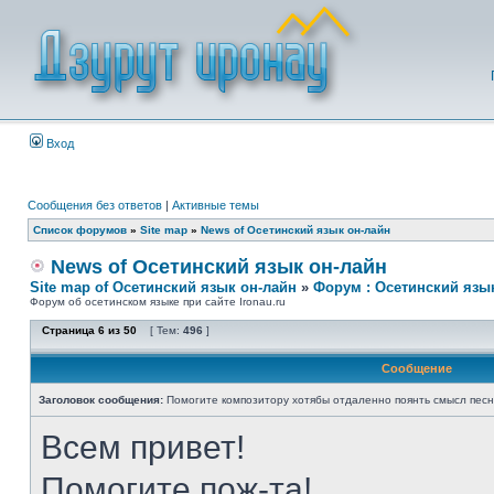
Вход
Сообщения без ответов
|
Активные темы
Список форумов
»
Site map
»
News of Осетинский язык он-лайн
News of Осетинский язык он-лайн
Site map of Осетинский язык он-лайн
»
Форум : Осетинский язы
Форум об осетинском языке при сайте Ironau.ru
Страница
6
из
50
[ Тем:
496
]
Сообщение
Заголовок сообщения:
Помогите композитору хотябы отдаленно поянть смысл пес
Всем привет!
Помогите пож-та!