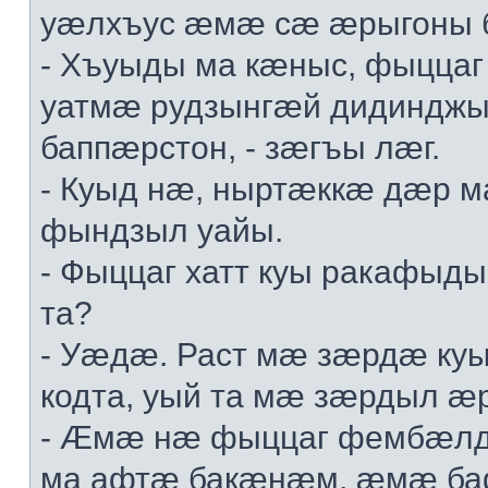
уæлхъус æмæ сæ æрыгоны 
- Хъуыды ма кæныс, фыццаг
уатмæ рудзынгæй дидинджы
баппæрстон, - зæгъы лæг.
- Куыд нæ, ныртæккæ дæр 
фындзыл уайы.
- Фыццаг хатт куы ракафыд
та?
- Уæдæ. Раст мæ зæрдæ куы
кодта, уый та мæ зæрдыл æ
- Æмæ нæ фыццаг фембæлд
ма афтæ бакæнæм, æмæ ба