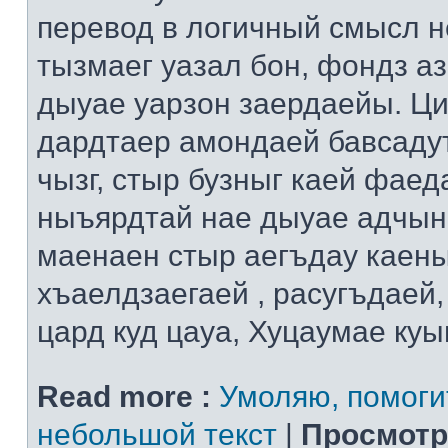
перевод в логичный смысл н
тызмаег уазал бон, фондз а
дыуае уарзон заердаейы. Ци
дардтаер амондаей бавсадут
чызг, стыр бузныг каей фаед
ныъярдтай нае дыуае адчын
маенаен стыр аегъдау каен
хъаелдзаегаей , расугъдаей
цард куд цауа, Хуцаумае ку
Read more :
Умоляю, помоги
небольшой текст
|
Просмотр