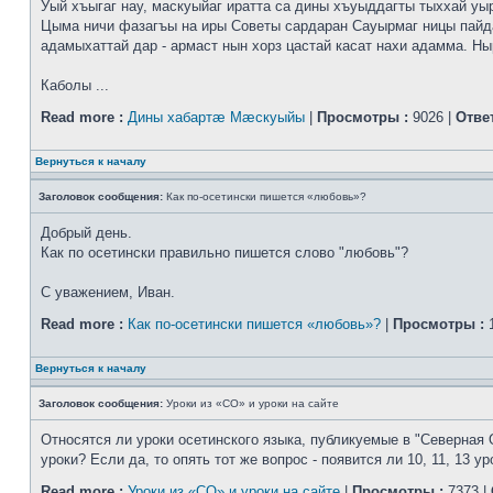
Уый хъыгаг нау, маскуыйаг иратта са дины хъуыддагты тыххай уы
Цыма ничи фазагъы на иры Советы сардаран Сауырмаг ницы пайд
адамыхаттай дар - армаст нын хорз цастай касат нахи адамма. Ныр
Каболы ...
Read more :
Дины хабартæ Мæскуыйы
|
Просмотры :
9026 |
Отве
Вернуться к началу
Заголовок сообщения:
Как по-осетински пишется «любовь»?
Добрый день.
Как по осетински правильно пишется слово "любовь"?
С уважением, Иван.
Read more :
Как по-осетински пишется «любовь»?
|
Просмотры :
1
Вернуться к началу
Заголовок сообщения:
Уроки из «СО» и уроки на сайте
Относятся ли уроки осетинского языка, публикуемые в "Северная 
уроки? Если да, то опять тот же вопрос - появится ли 10, 11, 13 ур
Read more :
Уроки из «СО» и уроки на сайте
|
Просмотры :
7373 |