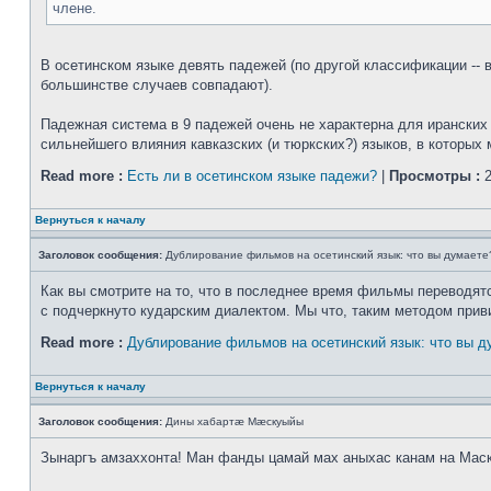
члене.
В осетинском языке девять падежей (по другой классификации -- в
большинстве случаев совпадают).
Падежная система в 9 падежей очень не характерна для иранских я
сильнейшего влияния кавказских (и тюркских?) языков, в которых 
Read more :
Есть ли в осетинском языке падежи?
|
Просмотры :
2
Вернуться к началу
Заголовок сообщения:
Дублирование фильмов на осетинский язык: что вы думаете
Как вы смотрите на то, что в последнее время фильмы переводятся
с подчеркнуто кударским диалектом. Мы что, таким методом прив
Read more :
Дублирование фильмов на осетинский язык: что вы д
Вернуться к началу
Заголовок сообщения:
Дины хабартæ Мæскуыйы
Зынаргъ амзаххонта! Ман фанды цамай мах аныхас канам на Мас