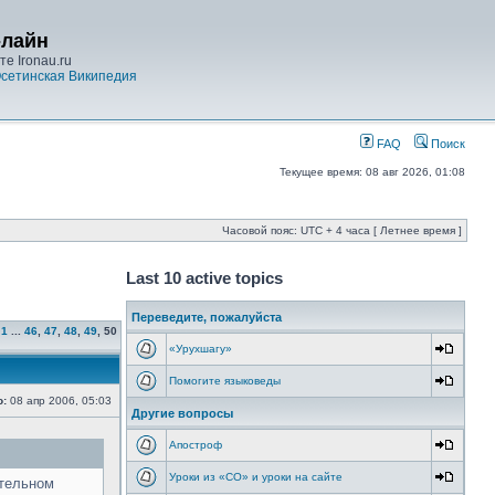
-лайн
е Ironau.ru
сетинская Википедия
FAQ
Поиск
Текущее время: 08 авг 2026, 01:08
Часовой пояс: UTC + 4 часа [ Летнее время ]
Last 10 active topics
Переведите, пожалуйста
1
...
46
,
47
,
48
,
49
,
50
«Урухшагу»
Помогите языковеды
о:
08 апр 2006, 05:03
Другие вопросы
Апостроф
Уроки из «СО» и уроки на сайте
ительном