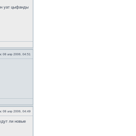
ын уат цыфанды
о:
08 апр 2006, 04:51
о:
08 апр 2006, 04:49
удут ли новые