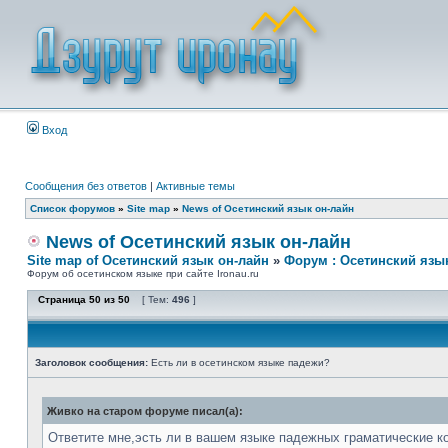
Вход
Сообщения без ответов
|
Активные темы
Список форумов
»
Site map
»
News of Осетинский язык он-лайн
News of Осетинский язык он-лайн
Site map of Осетинский язык он-лайн
»
Форум : Осетинский язы
Форум об осетинском языке при сайте Ironau.ru
Страница
50
из
50
[ Тем:
496
]
Заголовок сообщения:
Есть ли в осетинском языке падежи?
Живко на старом форуме писал(а):
Ответите мне,эсть ли в вашем языке падежных граматические к