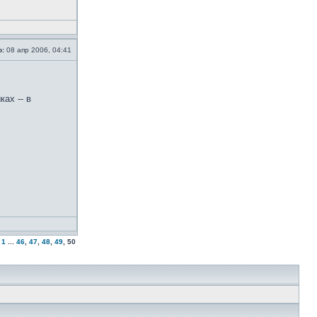
о:
08 апр 2006, 04:41
ах -- в
1
...
46
,
47
,
48
,
49
,
50