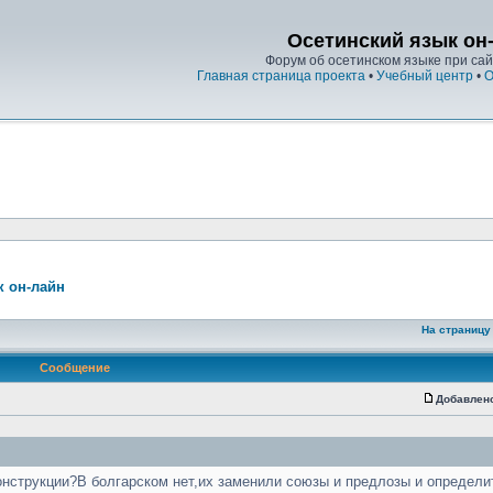
Осетинский язык он
Форум об осетинском языке при сайт
Главная страница проекта
•
Учебный центр
•
О
к он-лайн
На страницу
Сообщение
Добавлен
онструкции?В болгарском нет,их заменили союзы и предлозы и определ