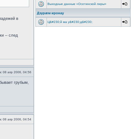
Выходные данные «Осетинской лиры»
Дзурæм иронау
 падежей в
Ц&#230;й ма у&#230;д&#230;
и -- след
о:
08 апр 2006, 04:56
 бывает грубым,
о:
08 апр 2006, 04:54