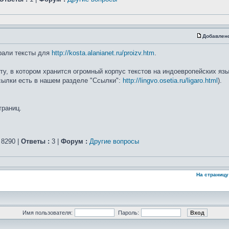
Добавлен
рали тексты для
http://kosta.alanianet.ru/proizv.htm
.
, в котором хранится огромный корпус текстов на индоевропейских язык
ссылки есть в нашем разделе "Ссылки":
http://lingvo.osetia.ru/ligaro.html
).
траниц.
8290 |
Ответы :
3 |
Форум :
Другие вопросы
На страницу
Имя пользователя:
Пароль: