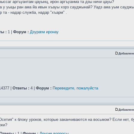
рыссаг аргъуантам цауынц, ирон аргъуанма та дзы ничи цауы?
а у уыцы ран ама йа ивын хъауы хорз сауджынай? Уадз ама уым саудж
 та - надар служба, надар "хъарм" .
ты :
1 |
Форум :
Дзурæм иронау
Добавлен
4377 |
Ответы :
4 |
Форум :
Переведите, пожалуйста
Добавлен
Осетия" к блоку уроков, которые заканчиваются на восьмом? Если нет, б
оки?
Ответы :
1 |
Форум :
Другие вопросы