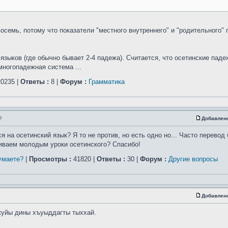
осемь, потому что показатели "местного внутреннего" и "родительного"
зыков (где обычно бывает 2-4 падежа). Считается, что осетинские падеж
многопадежная система ...
0235 |
Ответы :
8 |
Форум :
Грамматика
?
Добавлен
 на осетинский язык? Я то не против, но есть одно но... Часто перевод
иваем молодым уроки осетинского? Спасибо!
умаете?
|
Просмотры :
41820 |
Ответы :
30 |
Форум :
Другие вопросы
Добавлен
куйы дины хъуыддагты тыххай.