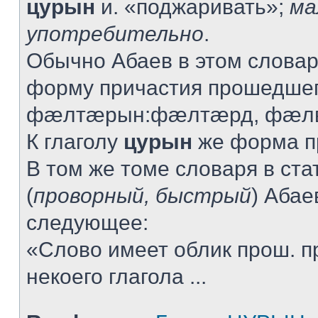
цурын
и. «поджаривать»;
ма
употребительно
.
Обычно Абаев в этом словар
форму причастия прошедшег
фæлтæрын:фæлтæрд, фæлв
К глаголу
цурын
же форма пр
В том же томе словаря в ста
(
проворный, быстрый
) Абае
следующее:
«Слово имеет облик прош. п
некоего глагола ...