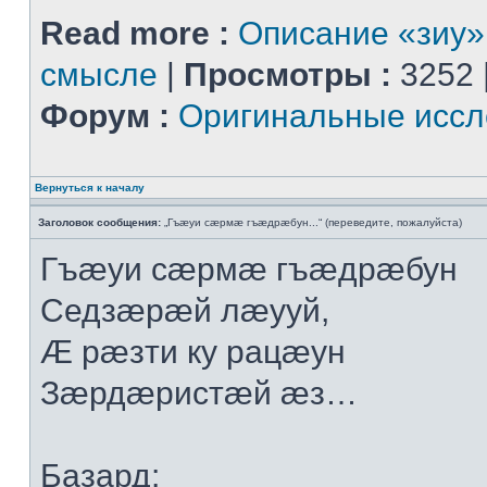
Read more :
Описание «зиу»
смысле
|
Просмотры :
3252 
Форум :
Оригинальные иссл
Вернуться к началу
Заголовок сообщения:
„Гъæуи сæрмæ гъæдрæбун...“ (переведите, пожалуйста)
Гъæуи сæрмæ гъæдрæбун
Седзæрæй лæууй,
Æ рæзти ку рацæун
Зæрдæристæй æз…
Базард: