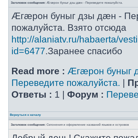
Заголовок сообщения:
Æгæрон буныг дзы дæн - Переведите пожалуйста.
Æгæрон буныг дзы дæн - Пе
пожалуйста. Взято отсюда
http://alaniatv.ru/habaerta/vesti
id=6477
.Заранее спасибо
Read more :
Æгæрон буныг д
Переведите пожалуйста.
|
П
Ответы :
1 |
Форум :
Переве
Вернуться к началу
Заголовок сообщения:
Склонения и оформление названий языков и островов
Добрый день! Скажите пожал