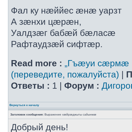
Фал ку нæййес æнæ уарзт
А зæнхи цæрæн,
Уалдзæг бабæй бæласæ
Рафтаудзæй сифтæр.
Read more :
„Гъæуи сæрмæ 
(переведите, пожалуйста)
|
П
Ответы :
1 |
Форум :
Дигоро
Вернуться к началу
Заголовок сообщения:
Выражение хæйрæджыты сайынмæ
Добрый день!