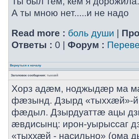
Ты был тем, кем я дорожила.
А ты мною нет.....и не надо
Read more :
боль души
|
Про
Ответы :
0 |
Форум :
Переве
Вернуться к началу
Заголовок сообщения:
тыххӕй
Хорз адӕм, ноджыдӕр ма м
фӕзынд. Дзырд «тыххӕй»-
фӕдыл. Дзырдуаттӕ ацы дз
ӕвдисынц: ирон-уырыссаг д
«тыххӕй - насильно» (ома д