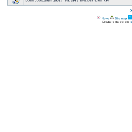
Всего сообщений:
2531
| Тем:
524
| Пользователей:
734
G
News
Site map
Создано на основе