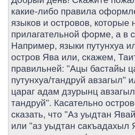
какие-либо правила оформл
языков и островов, которые 
прилагательной форме, а в 
Например, языки путунхуа ил
остров Ява или, скажем, Таи
правильней: "Ацы бастайы ц
путунхуа/тандруй авзагыл" 
цараг адам дзурынц авзагыл
тандруй". Касательно остро
сказать, что "Аз уыдтан Яв
или "аз уыдтан сакъадахыл Я