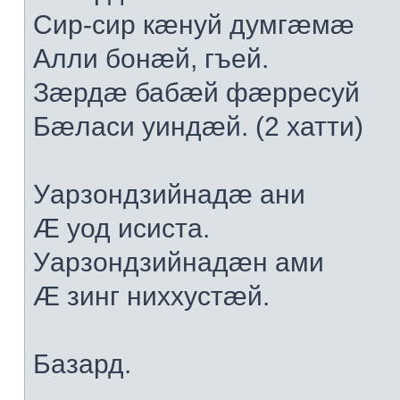
Сир-сир кæнуй думгæмæ
Алли бонæй, гъей.
Зæрдæ бабæй фæрресуй
Бæласи уиндæй. (2 хатти)
Уарзондзийнадæ ани
Æ уод исиста.
Уарзондзийнадæн ами
Æ зинг ниххустæй.
Базард.