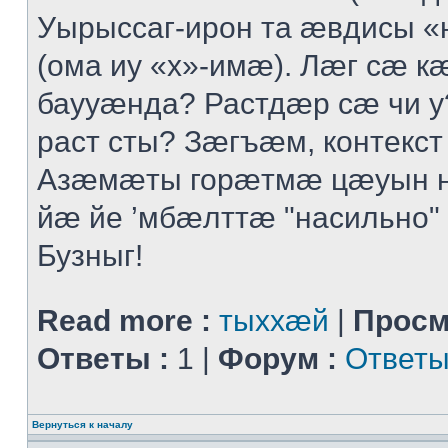
Уырыссаг-ирон та ӕвдисы «
(ома иу «х»-имӕ). Лӕг сӕ 
баууӕнда? Растдӕр сӕ чи 
раст сты? Зӕгъӕм, контекст
Азӕмӕты горӕтмӕ цӕуын 
йӕ йе ’мбӕлттӕ "насильно" 
Бузныг!
Read more :
тыххӕй
|
Просм
Ответы :
1 |
Форум :
Ответы
Вернуться к началу