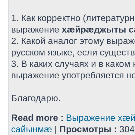
1. Как корректно (литератур
выражение
хæйрæджыты 
2. Какой аналог этому выра
русском языке, если сущест
3. В каких случаях и в каком 
выражение употребляется н
Благодарю.
Read more :
Выражение хæ
сайынмæ
|
Просмотры :
304