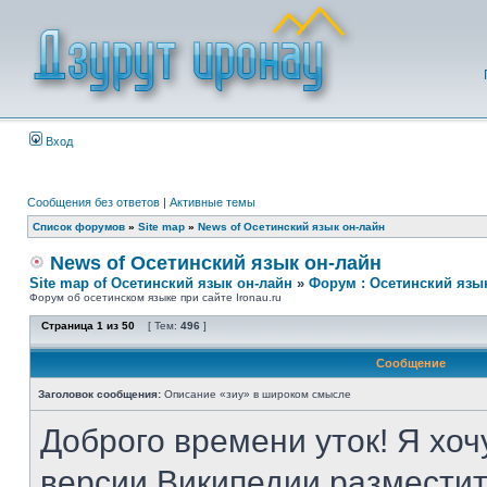
Вход
Сообщения без ответов
|
Активные темы
Список форумов
»
Site map
»
News of Осетинский язык он-лайн
News of Осетинский язык он-лайн
Site map of Осетинский язык он-лайн
»
Форум : Осетинский язы
Форум об осетинском языке при сайте Ironau.ru
Страница
1
из
50
[ Тем:
496
]
Сообщение
Заголовок сообщения:
Описание «зиу» в широком смысле
Доброго времени уток! Я хоч
версии Википедии разместит