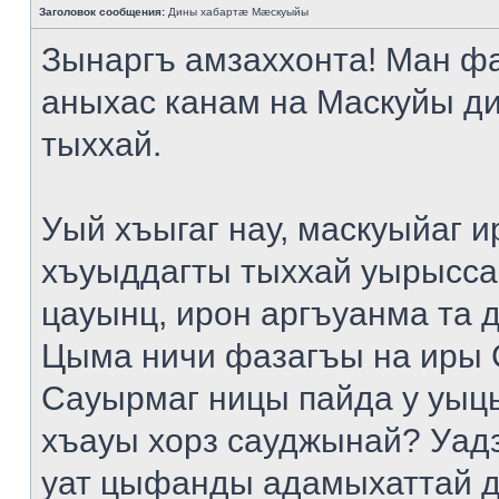
Заголовок сообщения:
Дины хабартæ Мæскуыйы
Зынаргъ амзаххонта! Ман ф
аныхас канам на Маскуйы д
тыххай.
Уый хъыгаг нау, маскуыйаг и
хъуыддагты тыххай уырысса
цауынц, ирон аргъуанма та 
Цыма ничи фазагъы на иры 
Сауырмаг ницы пайда у уыц
хъауы хорз сауджынай? Уад
уат цыфанды адамыхаттай д