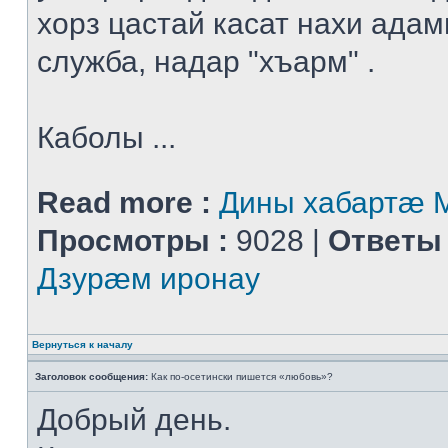
хорз цастай касат нахи адам
служба, надар "хъарм" .
Каболы ...
Read more :
Дины хабартæ
Просмотры :
9028 |
Ответы 
Дзурæм иронау
Вернуться к началу
Заголовок сообщения:
Как по-осетински пишется «любовь»?
Добрый день.