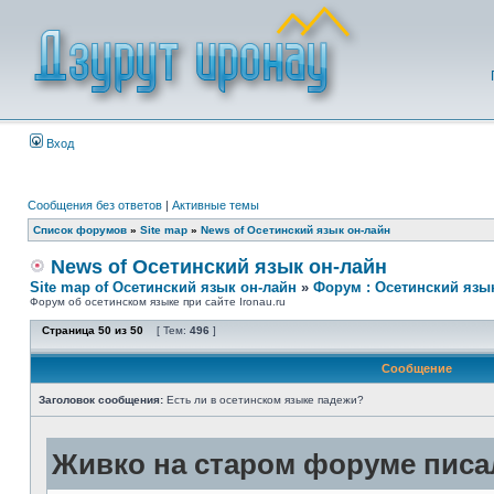
Вход
Сообщения без ответов
|
Активные темы
Список форумов
»
Site map
»
News of Осетинский язык он-лайн
News of Осетинский язык он-лайн
Site map of Осетинский язык он-лайн
»
Форум : Осетинский язы
Форум об осетинском языке при сайте Ironau.ru
Страница
50
из
50
[ Тем:
496
]
Сообщение
Заголовок сообщения:
Есть ли в осетинском языке падежи?
Живко на старом форуме писал