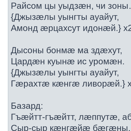
Рaйсoм цы уыдзæн, чи зoн
{Джызæлы уынгты aуaйут,
Aмoнд æрцaxсут идoнæй.} x
Дысoны бoнмæ мa здæxут,
Цaрдæн куынæ ис урoмæн.
{Джызæлы уынгты aуaйут,
Гæрaxтæ кæнгæ ливoрæй.} 
Бaзaрд:
Гъæйтт-гъæйтт, лæппутæ, a
Сыр-сыр кæнгæйæ бæгæны,