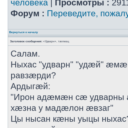
человека
|
Просмотры :
291
Форум :
Переведите, пожал
Вернуться к началу
Заголовок сообщения:
«Удварн», тæлмац
Салам.
Ныхас "удварн" "удæй" æмæ
равзæрди?
Ардыгæй:
"Ирон адæмæн сæ удварны 
хæзна у мадæлон æвзаг"
Цы нысан кæны уыцы ныхас