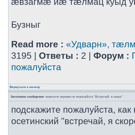
æвзагмæ йæ тæлмац куыд 
Бузныг
Read more :
«Удварн», тæл
3195 |
Ответы :
2 |
Форум :
пожалуйста
Вернуться к началу
Заголовок сообщения:
помогите перевести пожалуйста "Встречай, я скоро"
подскажите пожалуйста, как
осетинский "встречай, я скор