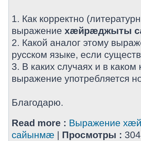
1. Как корректно (литератур
выражение
хæйрæджыты 
2. Какой аналог этому выра
русском языке, если сущест
3. В каких случаях и в каком 
выражение употребляется н
Благодарю.
Read more :
Выражение хæ
сайынмæ
|
Просмотры :
304