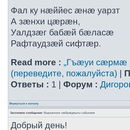
Фал ку нæййес æнæ уарзт
А зæнхи цæрæн,
Уалдзæг бабæй бæласæ
Рафтаудзæй сифтæр.
Read more :
„Гъæуи сæрмæ 
(переведите, пожалуйста)
|
П
Ответы :
1 |
Форум :
Дигоро
Вернуться к началу
Заголовок сообщения:
Выражение хæйрæджыты сайынмæ
Добрый день!