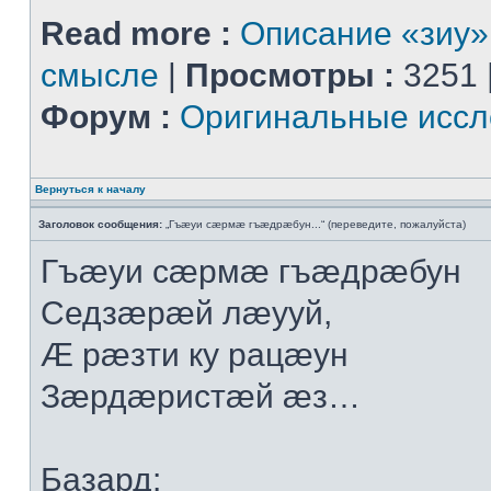
Read more :
Описание «зиу»
смысле
|
Просмотры :
3251 
Форум :
Оригинальные иссл
Вернуться к началу
Заголовок сообщения:
„Гъæуи сæрмæ гъæдрæбун...“ (переведите, пожалуйста)
Гъæуи сæрмæ гъæдрæбун
Седзæрæй лæууй,
Æ рæзти ку рацæун
Зæрдæристæй æз…
Базард: