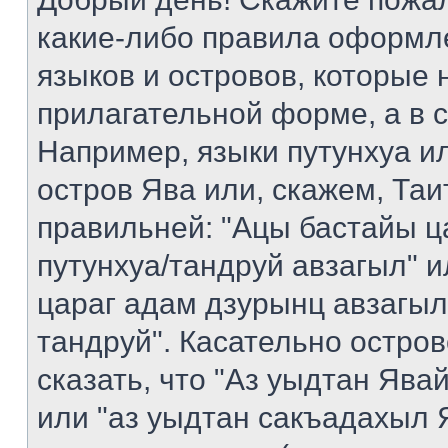
какие-либо правила оформл
языков и островов, которые 
прилагательной форме, а в 
Например, языки путунхуа ил
остров Ява или, скажем, Таи
правильней: "Ацы бастайы ц
путунхуа/тандруй авзагыл" 
цараг адам дзурынц авзагыл
тандруй". Касательно остро
сказать, что "Аз уыдтан Яв
или "аз уыдтан сакъадахыл Я