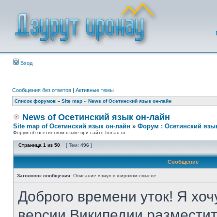
Вход
Сообщения без ответов
|
Активные темы
Список форумов
»
Site map
»
News of Осетинский язык он-лайн
News of Осетинский язык он-лайн
Site map of Осетинский язык он-лайн
»
Форум : Осетинский язы
Форум об осетинском языке при сайте Ironau.ru
Страница
1
из
50
[ Тем:
496
]
Сообщение
Заголовок сообщения:
Описание «зиу» в широком смысле
Доброго времени уток! Я хоч
версии Википедии разместит