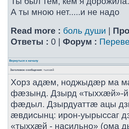
Ты был тем, кем я дорожила.
А ты мною нет.....и не надо
Read more :
боль души
|
Про
Ответы :
0 |
Форум :
Переве
Вернуться к началу
Заголовок сообщения:
тыххӕй
Хорз адӕм, ноджыдӕр ма м
фӕзынд. Дзырд «тыххӕй»-
фӕдыл. Дзырдуаттӕ ацы дз
ӕвдисынц: ирон-уырыссаг д
«тыххӕй - насильно» (ома д