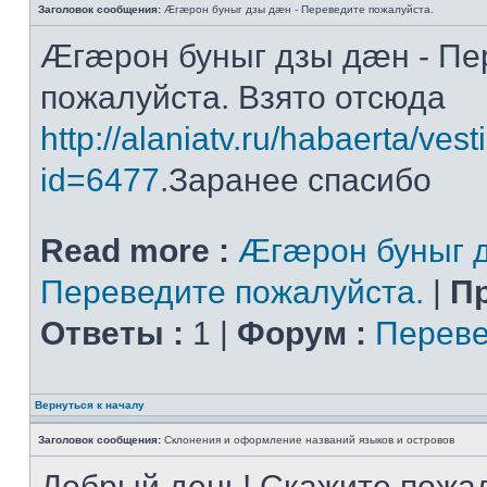
Заголовок сообщения:
Æгæрон буныг дзы дæн - Переведите пожалуйста.
Æгæрон буныг дзы дæн - Пе
пожалуйста. Взято отсюда
http://alaniatv.ru/habaerta/vesti
id=6477
.Заранее спасибо
Read more :
Æгæрон буныг д
Переведите пожалуйста.
|
П
Ответы :
1 |
Форум :
Переве
Вернуться к началу
Заголовок сообщения:
Склонения и оформление названий языков и островов
Добрый день! Скажите пожал