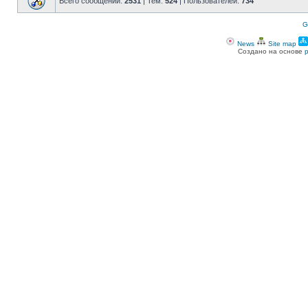
Всего сообщений:
2531
| Тем:
524
| Пользователей:
734
G
News
Site map
Создано на основе