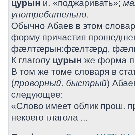
цурын
и. «поджаривать»;
ма
употребительно
.
Обычно Абаев в этом словар
форму причастия прошедшег
фæлтæрын:фæлтæрд, фæлв
К глаголу
цурын
же форма пр
В том же томе словаря в ста
(
проворный, быстрый
) Абае
следующее:
«Слово имеет облик прош. п
некоего глагола ...