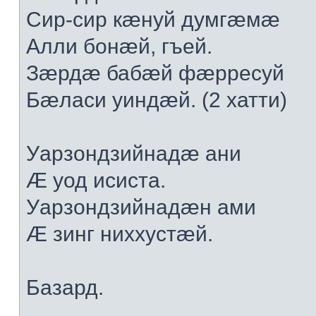
Сир-сир кæнуй думгæмæ
Алли бонæй, гъей.
Зæрдæ бабæй фæрресуй
Бæласи уиндæй. (2 хатти)
Уарзондзийнадæ ани
Æ уод исиста.
Уарзондзийнадæн ами
Æ зинг ниххустæй.
Базард.