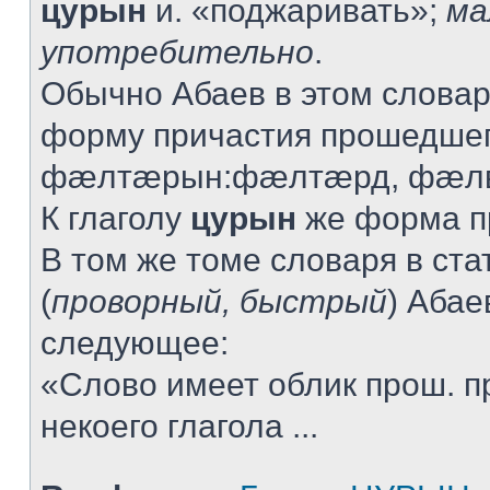
цурын
и. «поджаривать»;
ма
употребительно
.
Обычно Абаев в этом словар
форму причастия прошедшег
фæлтæрын:фæлтæрд, фæлв
К глаголу
цурын
же форма пр
В том же томе словаря в ста
(
проворный, быстрый
) Абае
следующее:
«Слово имеет облик прош. п
некоего глагола ...