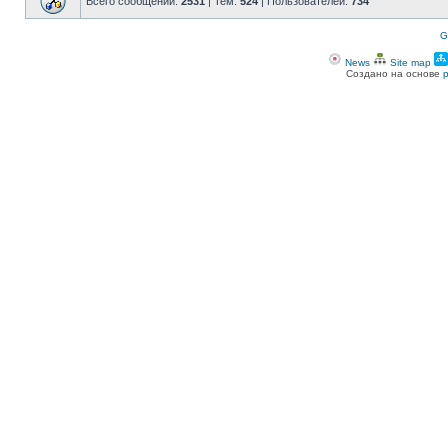
Всего сообщений:
2531
| Тем:
524
| Пользователей:
734
G
News
Site map
Создано на основе