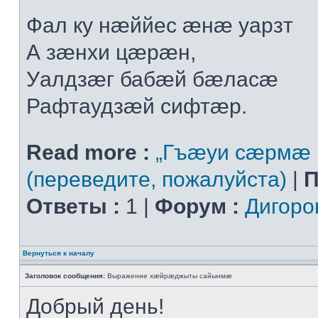
Фал ку нæййес æнæ уарзт
А зæнхи цæрæн,
Уалдзæг бабæй бæласæ
Рафтаудзæй сифтæр.
Read more :
„Гъæуи сæрмæ 
(переведите, пожалуйста)
|
П
Ответы :
1 |
Форум :
Дигоро
Вернуться к началу
Заголовок сообщения:
Выражение хæйрæджыты сайынмæ
Добрый день!