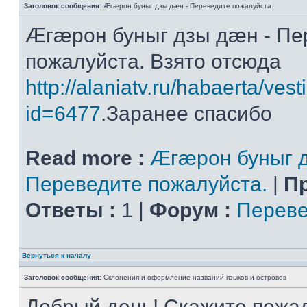
Заголовок сообщения:
Æгæрон буныг дзы дæн - Переведите пожалуйста.
Æгæрон буныг дзы дæн - Пе
пожалуйста. Взято отсюда
http://alaniatv.ru/habaerta/vesti
id=6477
.Заранее спасибо
Read more :
Æгæрон буныг д
Переведите пожалуйста.
|
П
Ответы :
1 |
Форум :
Переве
Вернуться к началу
Заголовок сообщения:
Склонения и оформление названий языков и островов
Добрый день! Скажите пожал