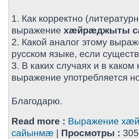
1. Как корректно (литератур
выражение
хæйрæджыты 
2. Какой аналог этому выра
русском языке, если сущест
3. В каких случаях и в каком 
выражение употребляется н
Благодарю.
Read more :
Выражение хæ
сайынмæ
|
Просмотры :
305