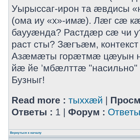
Уырыссаг-ирон та ӕвдисы «
(ома иу «х»-имӕ). Лӕг сӕ 
баууӕнда? Растдӕр сӕ чи 
раст сты? Зӕгъӕм, контекст
Азӕмӕты горӕтмӕ цӕуын 
йӕ йе ’мбӕлттӕ "насильно" 
Бузныг!
Read more :
тыххӕй
|
Просм
Ответы :
1 |
Форум :
Ответы
Вернуться к началу