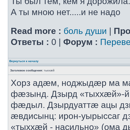
Ты был тем, кем я дорожила.
А ты мною нет.....и не надо
Read more :
боль души
|
Про
Ответы :
0 |
Форум :
Переве
Вернуться к началу
Заголовок сообщения:
тыххӕй
Хорз адӕм, ноджыдӕр ма м
фӕзынд. Дзырд «тыххӕй»-
фӕдыл. Дзырдуаттӕ ацы дз
ӕвдисынц: ирон-уырыссаг д
«тыххӕй - насильно» (ома д