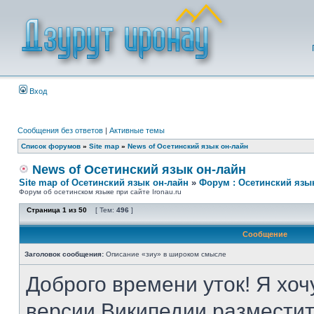
Вход
Сообщения без ответов
|
Активные темы
Список форумов
»
Site map
»
News of Осетинский язык он-лайн
News of Осетинский язык он-лайн
Site map of Осетинский язык он-лайн
»
Форум : Осетинский язы
Форум об осетинском языке при сайте Ironau.ru
Страница
1
из
50
[ Тем:
496
]
Сообщение
Заголовок сообщения:
Описание «зиу» в широком смысле
Доброго времени уток! Я хоч
версии Википедии разместит