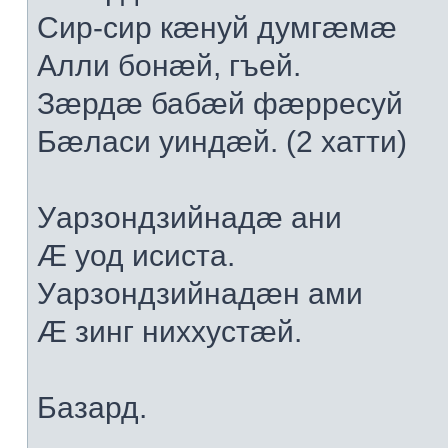
Сир-сир кæнуй думгæмæ
Алли бонæй, гъей.
Зæрдæ бабæй фæрресуй
Бæласи уиндæй. (2 хатти)
Уарзондзийнадæ ани
Æ уод исиста.
Уарзондзийнадæн ами
Æ зинг ниххустæй.
Базард.