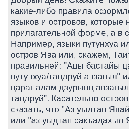
какие-либо правила оформл
языков и островов, которые 
прилагательной форме, а в 
Например, языки путунхуа ил
остров Ява или, скажем, Таи
правильней: "Ацы бастайы ц
путунхуа/тандруй авзагыл" 
цараг адам дзурынц авзагыл
тандруй". Касательно остро
сказать, что "Аз уыдтан Яв
или "аз уыдтан сакъадахыл Я