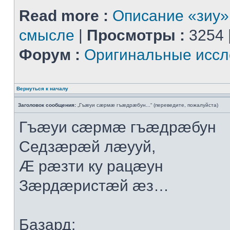
Read more :
Описание «зиу»
смысле
|
Просмотры :
3254 
Форум :
Оригинальные иссл
Вернуться к началу
Заголовок сообщения:
„Гъæуи сæрмæ гъæдрæбун...“ (переведите, пожалуйста)
Гъæуи сæрмæ гъæдрæбун
Седзæрæй лæууй,
Æ рæзти ку рацæун
Зæрдæристæй æз…
Базард: