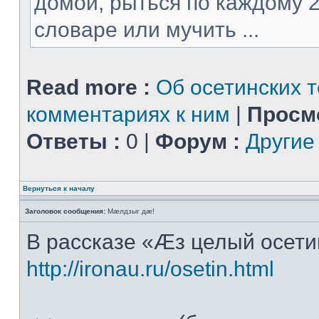
домой, рыться по каждому 2
словаре или мучить ...
Read more :
Об осетинских т
комментариях к ним
|
Просм
Ответы :
0 |
Форум :
Другие
Вернуться к началу
Заголовок сообщения:
Мæлдзыг дæ!
В рассказе «Æз целый осет
http://ironau.ru/osetin.html