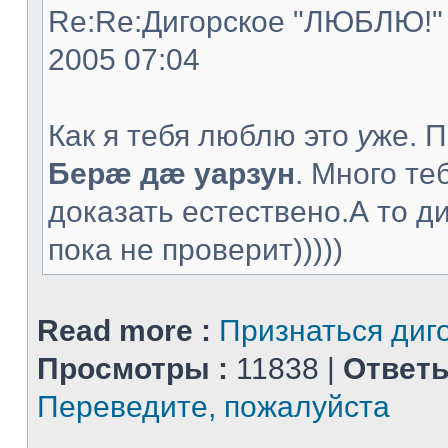
Re:Re:Дигорское "ЛЮБЛЮ!" -
2005 07:04
Как я тебя люблю это
у
же. 
Берæ дæ уарзун
. Много те
доказать естествено.А то д
пока не проверит)))))
Read more :
Признаться диг
Просмотры :
11838 |
Ответы
Переведите, пожалуйста