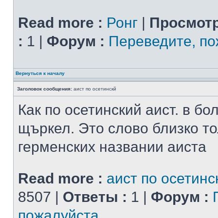
Read more :
Ронг
|
Просмотр
:
1 |
Форум :
Переведите, по
Вернуться к началу
Заголовок сообщения:
аист по осетинскй
Как по осетинский аист. в бо
щъркел. Это слово близко то
герменских названии аиста
Read more :
аист по осетинс
8507 |
Ответы :
1 |
Форум :
пожалуйста