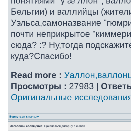
понятиями "у æ ллон", валл
Бельгии) и валлийцы (жител
Уэльса,самоназвание "гюмри"
почти неприкрытое "киммер
сюда? :? Ну,тогда подскажит
куда?Спасибо!
Read more :
Уаллон,валлон
Просмотры :
27983 |
Ответы
Оригинальные исследовани
Вернуться к началу
Заголовок сообщения:
Признаться дигорцу в любви