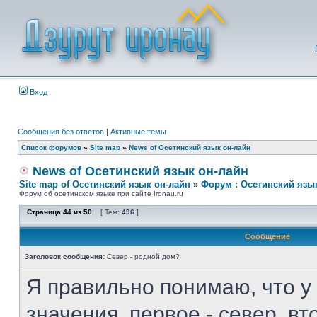
Вход
Сообщения без ответов
|
Активные темы
Список форумов
»
Site map
»
News of Осетинский язык он-лайн
News of Осетинский язык он-лайн
Site map of Осетинский язык он-лайн
»
Форум : Осетинский язы
Форум об осетинском языке при сайте Ironau.ru
Страница
44
из
50
[ Тем:
496
]
Сообщение
Заголовок сообщения:
Север - родной дом?
Я правильно понимаю, что у 
значения, первое - север, в