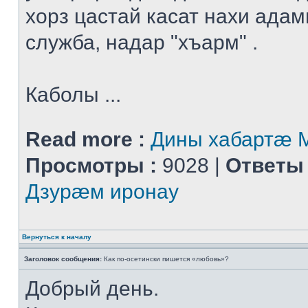
хорз цастай касат нахи адам
служба, надар "хъарм" .
Каболы ...
Read more :
Дины хабартæ
Просмотры :
9028 |
Ответы 
Дзурæм иронау
Вернуться к началу
Заголовок сообщения:
Как по-осетински пишется «любовь»?
Добрый день.