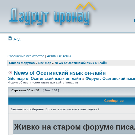
Вход
Сообщения без ответов
|
Активные темы
Список форумов
»
Site map
»
News of Осетинский язык он-лайн
News of Осетинский язык он-лайн
Site map of Осетинский язык он-лайн
»
Форум : Осетинский язы
Форум об осетинском языке при сайте Ironau.ru
Страница
50
из
50
[ Тем:
496
]
Сообщение
Заголовок сообщения:
Есть ли в осетинском языке падежи?
Живко на старом форуме писал