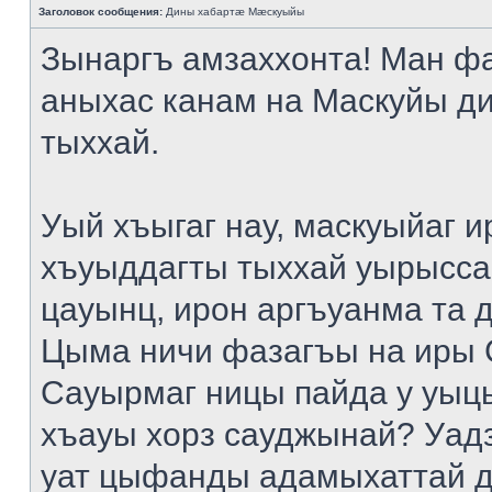
Заголовок сообщения:
Дины хабартæ Мæскуыйы
Зынаргъ амзаххонта! Ман ф
аныхас канам на Маскуйы д
тыххай.
Уый хъыгаг нау, маскуыйаг и
хъуыддагты тыххай уырысса
цауынц, ирон аргъуанма та 
Цыма ничи фазагъы на иры 
Сауырмаг ницы пайда у уыц
хъауы хорз сауджынай? Уад
уат цыфанды адамыхаттай д