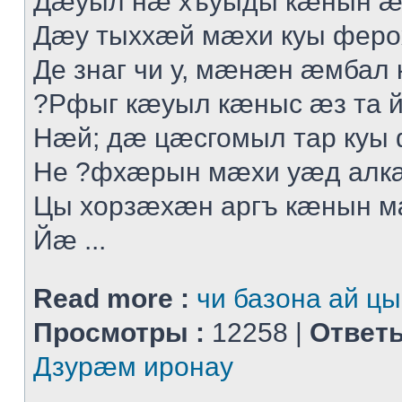
Дæуыл нæ хъуыды кæнын æ
Дæу тыххæй мæхи куы феро
Де знаг чи у, мæнæн æмбал 
?Рфыг кæуыл кæныс æз та 
Нæй; дæ цæсгомыл тар куы
Не ?фхæрын мæхи уæд алк
Цы хорзæхæн аргъ кæнын 
Йæ ...
Read more :
чи базона ай цы
Просмотры :
12258 |
Ответы
Дзурæм иронау