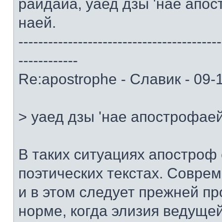
райдайа, уаед дзы 'нае апо
наей.
-----------------------------------------
------------
Re:apostrophe - Славик - 09-
> уаед дзы 'нае апострофае
В таких ситуациях апостроф 
поэтических текстах. Совр
и в этом следует прежней п
норме, когда элизия ведуще