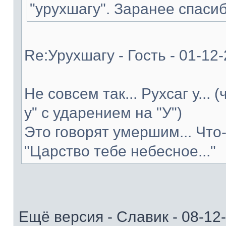
"урухшагу". Заранее спасиб
Re:Урухшагу - Гость - 01-12
Не совсем так... Рухсаг у... 
у" с ударением на "У")
Это говорят умершим... Что
"Царство тебе небесное..."
Ещё версия - Славик - 08-12