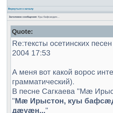
Вернуться к началу
Заголовок сообщения:
Куы бафсаедин...
Quote:
Re:тексты осетинских песен 
2004 17:53
А меня вот какой ворос инт
грамматический).
В песне Сагкаева "Мæ Ирыс
"
Мæ Ирыстон, куы бафсæ
дæуæн...
"