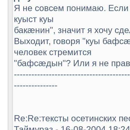
Я не совсем понимаю. Если
куыст куы
бакæнин", значит я хочу сде
Выходит, говоря "куы бафс
человек стремится
"бафсæдын"? Или я не пра
----------------------------------------
---------------
Re:Re:тексты осетинских пес
Таймураз - 16-08-2004 18:2