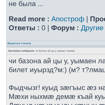
не была ...
Read more :
Апостроф
|
Про
Ответы :
0 |
Форум :
Другие
Вернуться к началу
Заголовок сообщения:
чи базона ай цы у, уымаен лаевар
чи базона ай цы у, уымаен л
билет иуырзд?м:) (м? т?лмац
Фыдчызг! куыд зæгъыс æз н
Мæхи ныхмæ демæ къай ку