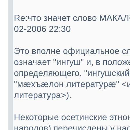
Re:что значет слово МАКАЛО
02-2006 22:30
Это вполне официальное сл
означает "ингуш" и, в поло
определяющего, "ингушский
"мæхъæлон литературæ" <
литература>).
Некоторые осетинские этно
народов) перечислены у нас