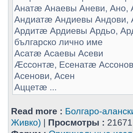
Анатæ Анаевы Аневи, Ано, А
Андиатæ Андиевы Андови, 
Ардитæ Ардиевы Ардьо, Ард
българско лично име
Асатæ Асаевы Асеви
Æссонтæ, Есенатæ Ассонов
Асенови, Асен
Аццетæ ...
Read more :
Болгаро-аланск
Живко)
|
Просмотры :
21671