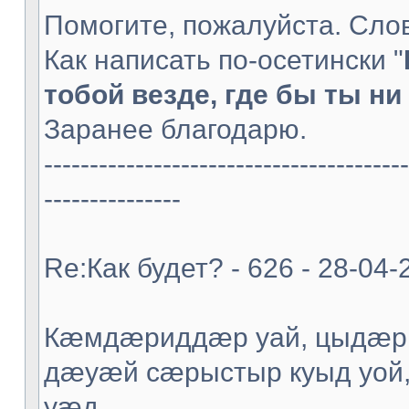
Помогите, пожалуйста. Слов
Как написать по-осетински "
тобой везде, где бы ты ни 
Заранее благодарю.
----------------------------------------
---------------
Re:Как будет? - 626 - 28-04-
Кæмдæриддæр уай, цыдæр
дæуæй сæрыстыр куыд уой
уæд.