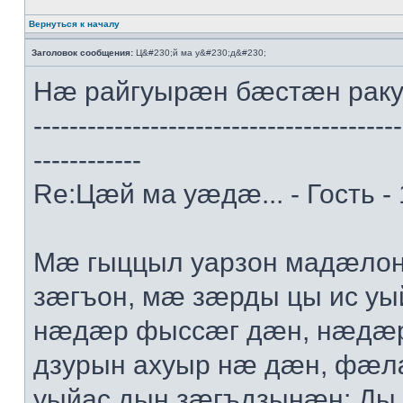
Вернуться к началу
Заголовок сообщения:
Ц&#230;й ма у&#230;д&#230;
Нæ райгуырæн бæстæн рак
-----------------------------------------
------------
Re:Цæй ма уæдæ... - Гость -
Мæ гыццыл уарзон мадæлон 
зæгъон, мæ зæрды цы ис уы
нæдæр фыссæг дæн, нæдæр 
дзурын ахуыр нæ дæн, фæл
уыйас дын зæгъдзынæн: Ды