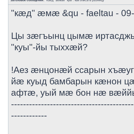
Заголовок сообщения:
"Каед" аемае "куы": как описать разницу
"кæд" æмæ &qu - faeltau - 09
Цы зæгъынц цымæ иртасдж
"куы"-йы тыххæй?
!Аез æнцонæй ссарын хъæ
йæ куыд бамбарын кæнон ц
афтæ, уый мæ бон нæ вæйй
-----------------------------------------
------------