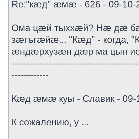
Re:"кæд" æмæ - 626 - 09-10-
Ома цæй тыххæй? Нæ дæ ба
зæгъгæйæ... "Кæд" - когда, "К
æндæрхузæн дæр ма цын и
-----------------------------------------
------------
Кæд æмæ куы - Славик - 09-
К сожалению, у ...