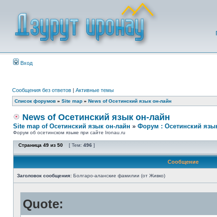
Вход
Сообщения без ответов
|
Активные темы
Список форумов
»
Site map
»
News of Осетинский язык он-лайн
News of Осетинский язык он-лайн
Site map of Осетинский язык он-лайн
»
Форум : Осетинский язы
Форум об осетинском языке при сайте Ironau.ru
Страница
49
из
50
[ Тем:
496
]
Сообщение
Заголовок сообщения:
Болгаро-аланские фамилии (от Живко)
Quote: