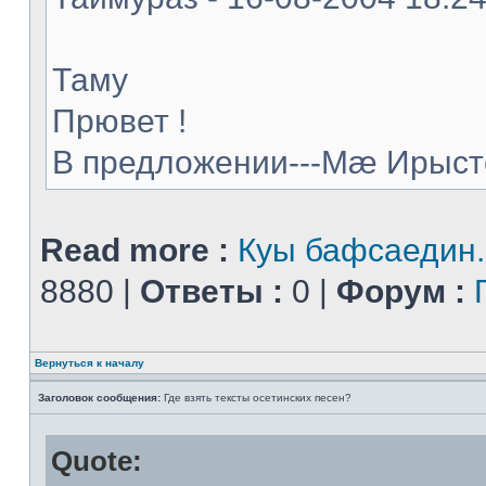
Таму
Прювет !
В предложении---Мæ Ирыстон
Read more :
Куы бафсаедин..
8880 |
Ответы :
0 |
Форум :
Вернуться к началу
Заголовок сообщения:
Где взять тексты осетинских песен?
Quote: