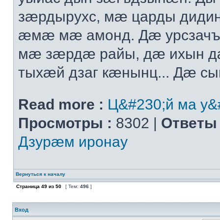
зæрдырухс, мæ царды диди
æмæ мæ амонд. Дæ урсзач
мæ зæрдæ райы, дæ ихын 
тыхæй дзаг кæнынц... Дæ сыг
Read more :
Ц&#230;й ма у&
Просмотры :
8302 |
Ответы 
Дзурæм иронау
Вернуться к началу
Страница
49
из
50
[ Тем:
496
]
Вход