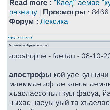
Read more :
"Каед" аемае "к
разницу
|
Просмотры :
8466
Форум :
Лексика
Вернуться к началу
Заголовок сообщения:
Апостроф
apostrophe - faeltau - 08-10-
апострофы
кой уае кунничи
маеммае афтае каесы аема
хъаелаесоныл куы фаеуа, й
ныхас цаеуы уый та хъаелае