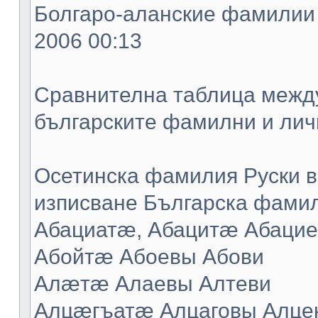
Болгаро-аланские фамилии -
2006 00:13
Сравнителна таблица между
българските фамилни и лич
Осетинска фамилия Руски в
изписване Българска фамил
Абациатæ, Абацитæ Абацие
Абойтæ Абоевы Абови
Алæтæ Алаевы Алтеви
Алцæгъатæ Алцаговы Алце