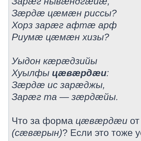
Зарæг нывæндгæйæ,
Зæрдæ цæмæн риссы?
Хорз зарæг афтæ арф
Риумæ цæмæн хизы?
Уыдон кæрæдзийы
Хуылфы
цæвæрдæи
:
Зæрдæ ис зарæджы,
Зарæг та — зæрдæйы.
Что за форма
цæвæрдæи
от
(сæвæрын)
? Если это тоже 