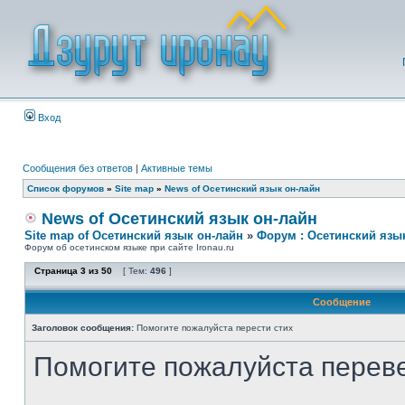
Вход
Сообщения без ответов
|
Активные темы
Список форумов
»
Site map
»
News of Осетинский язык он-лайн
News of Осетинский язык он-лайн
Site map of Осетинский язык он-лайн
»
Форум : Осетинский язы
Форум об осетинском языке при сайте Ironau.ru
Страница
3
из
50
[ Тем:
496
]
Сообщение
Заголовок сообщения:
Помогите пожалуйста перести стих
Помогите пожалуйста переве