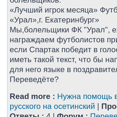
«Лучший игрок месяца» Футб
«Урал»,г. Екатеринбург»
Мы,болельщики ФК "Урал", 
награждаем футболистов при
если Спартак победит в голо
иметь такой текст, что бы н
для него языке в поздравит
Переведёте?
Read more :
Нужна помощь в
русского на осетинский
|
Про
Ответы :
4 |
Форум :
Переве