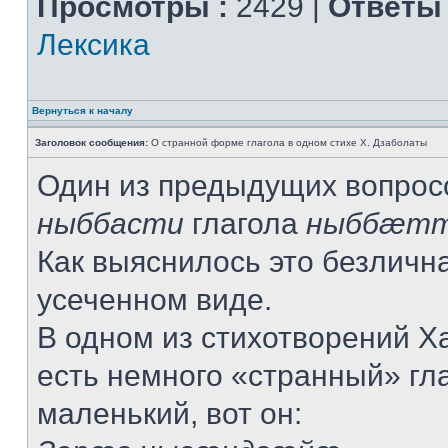
Просмотры :
2429 |
Ответы 
Лексика
Вернуться к началу
Заголовок сообщения:
О странной форме глагола в одном стихе Х. Дзаболаты
Один из предыдущих вопрос
ныббасти
глагола
ныббæт
Как выяснилось это безличн
усеченном виде.
В одном из стихотворений Х
есть немного «странный» гла
маленький, вот он: