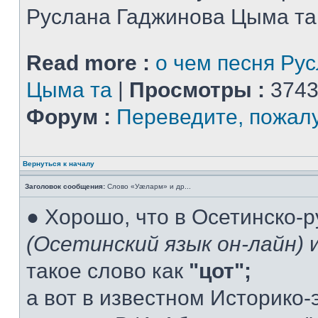
Руслана Гаджинова Цыма та
Read more :
о чем песня Ру
Цыма та
|
Просмотры :
3743
Форум :
Переведите, пожал
Вернуться к началу
Заголовок сообщения:
Слово «Уæларм» и др...
● Хорошо, что в Осетинско-
(Осетинский язык он-лайн)
и
такое слово как
"цот";
а вот в известном Историко