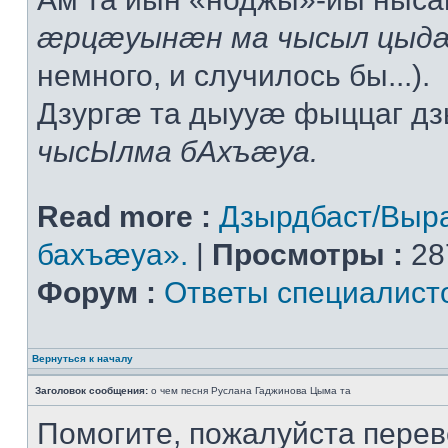
æрцæуынæн ма чысыл цыдæ
немного, и случилось бы...).
Дзургæ та дыууæ фыццаг дз
чысЫлма бАхъæуа.
Read more :
Дзырдбаст/Выр
бахъæуа».
|
Просмотры :
28
Форум :
Ответы специалист
Вернуться к началу
Заголовок сообщения:
о чем песня Руслана Гаджинова Цыма та
Помогите, пожалуйста перев