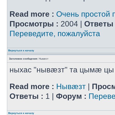
Read more :
Очень простой 
Просмотры :
2004 |
Ответы 
Переведите, пожалуйста
Вернуться к началу
Заголовок сообщения:
Нывæзт
ныхас "нывæзт" та цымæ цы
Read more :
Нывæзт
|
Просм
Ответы :
1 |
Форум :
Переве
Вернуться к началу