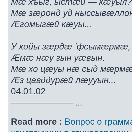
Мæ хъыг, ыстæй — кæуыл?.
Мæ зæронд уд ныссывæлло
Æгомыгæй кæуы...
У хойы зæрдæ ’фсымæрмæ,
Æмæ нæу зын уæвын.
Мæ хо цæуы нæ сыд мæрмæ
Æз цавддурæй лæууын...
04.01.02
——————— ...
Read more :
Вопрос о грамм