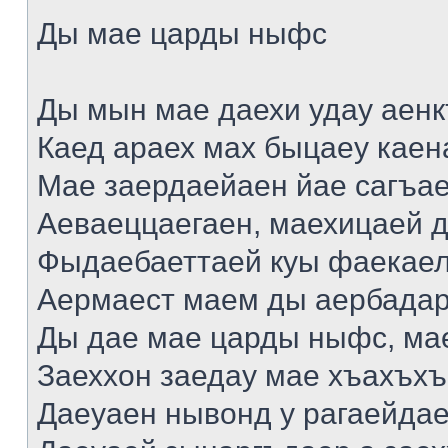
Ды мае царды ныфс
Ды мын мае даехи удау аен
Каед араех мах быцаеу каен
Мае заердаейаен йае сагъа
Аеваеццаегаен, маехицаей д
Фыдаебаеттаей куы фаекаел
Аермаест маем ды аербадар
Ды дае мае царды ныфс, мае
Заеххон заедау мае хъахъхъ
Даеуаен нывонд у рагаейда