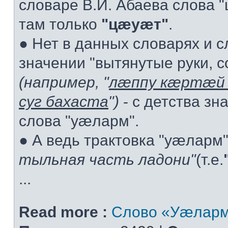
словаре В.И. Абаева слова "ц
там только
"цæуæт"
.
● Нет в данных словарях и 
значении "вытянутые руки, с
(например, "
лæппу кæртæй 
суг бахаста
")
- с детства зн
слова "уæларм".
● А ведь трактовка "уæларм
тыльная часть ладони"
(т.е.
...
Read more :
Слово «Уæларм»