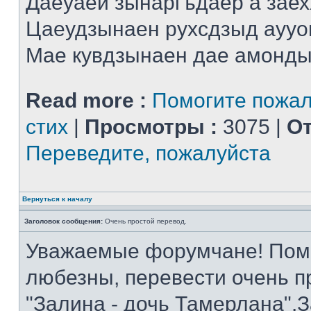
Даеуаей зынаргъдаер а заех
Цаеудзынаен рухсдзыд аууо
Мае кувдзынаен дае амонды 
Read more :
Помогите пожал
стих
|
Просмотры :
3075 |
От
Переведите, пожалуйста
Вернуться к началу
Заголовок сообщения:
Очень простой перевод.
Уважаемые форумчане! Помог
любезны, перевести очень п
"Залина - дочь Тамерлана".