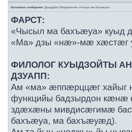
Заголовок сообщения:
Дзырдбаст/Выражение «Чысыл ма бахъæуа».
ФАРСТ:
«Чысыл ма бахъæуа» куыд 
«Ма» дзы «нæ»-мæ хæстæг 
ФИЛОЛОГ КУЫДЗОЙТЫ А
ДЗУАПП:
Ам «ма» æппæрццæг хайыг 
функцийы бадзырдон кæнæ
здæхæны мивдисæгимæ баст
бахъæуа, ма бахъæуæд).
Ам та йын «ноджы»-йы ныса