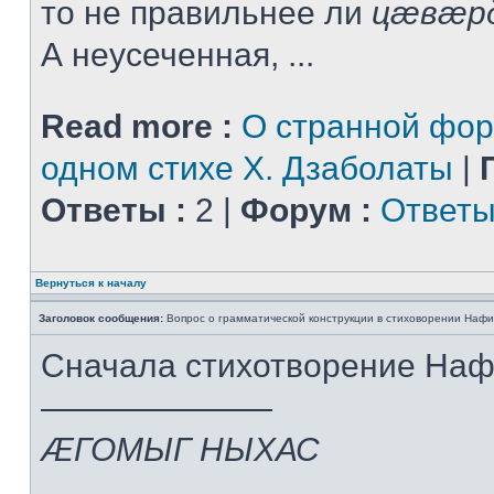
то не правильнее ли
цæвæр
А неусеченная, ...
Read more :
О странной фор
одном стихе Х. Дзаболаты
|
Ответы :
2 |
Форум :
Ответы
Вернуться к началу
Заголовок сообщения:
Вопрос о грамматической конструкции в стиховорении Нафи
Сначала стихотворение На
———————
ÆГОМЫГ НЫХАС