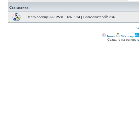
Статистика
Всего сообщений:
2531
| Тем:
524
| Пользователей:
734
G
News
Site map
Создано на основе