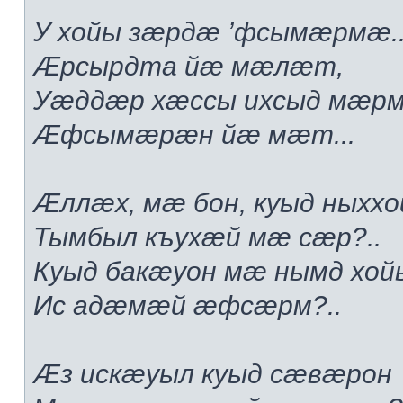
У хойы зæрдæ ’фсымæрмæ..
Æрсырдта йæ мæлæт,
Уæддæр хæссы ихсыд мæр
Æфсымæрæн йæ мæт...
Æллæх, мæ бон, куыд ныххо
Тымбыл къухæй мæ сæр?..
Куыд бакæуон мæ нымд хой
Ис адæмæй æфсæрм?..
Æз искæуыл куыд сæвæрон