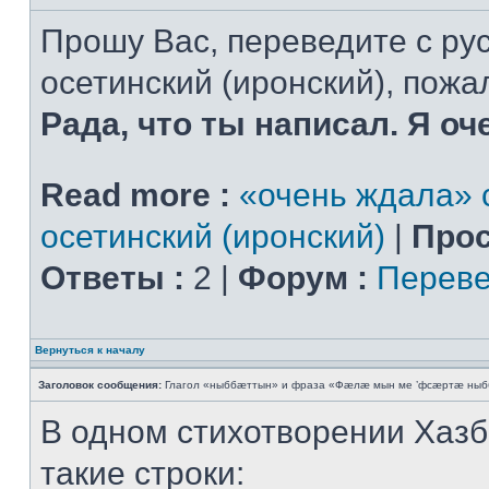
Прошу Вас, переведите с рус
осетинский (иронский), пожал
Рада, что ты написал. Я оч
Read more :
«очень ждала» с
осетинский (иронский)
|
Прос
Ответы :
2 |
Форум :
Переве
Вернуться к началу
Заголовок сообщения:
Глагол «ныббæттын» и фраза «Фæлæ мын ме ’фсæртæ ныб
В одном стихотворении Хазб
такие строки: