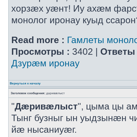
хорзæх уæнт! Иу ахæм фарс
монолог иронау куыд ссарон
Read more :
Гамлеты моноло
Просмотры :
3402 |
Ответы 
Дзурæм иронау
Вернуться к началу
Заголовок сообщения:
даривæлыст
"
Дæривæлыст
", цыма цы а
Тынг бузныг ын уыдзынæн ч
йæ нысаниуæг.