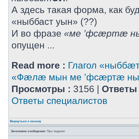
А здесь такая форма, как буд
«ныббаст уын» (??)
И во фразе
«ме ’фсæртæ н
опущен ...
Read more :
Глагол «ныббæт
«Фæлæ мын ме ’фсæртæ ны
Просмотры :
3156 |
Ответы 
Ответы специалистов
Вернуться к началу
Заголовок сообщения:
Про падежи