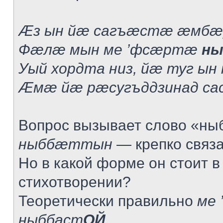
Æз ын йæ сагъæстæ æмбæ
Фæлæ мын ме ’фсæртæ
ны
Уый хордта низ, йæ туг ын
Æмæ йæ рæсугъддзинад са
Вопрос вызывает слово «ныб
ныббæттын
— крепко связат
Но в какой форме он стоит в
стихотворении?
Теоретически правильно
ме 
ныббаст
ОЙ
.