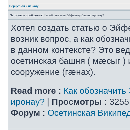
Вернуться к началу
Заголовок сообщения:
Как обозначить Эйфелеву башню иронау?
Хотел создать статью о Эйф
возник вопрос, а как обознач
в данном контексте? Это вед
осетинская башня ( мæсыг ) 
сооружение (гæнах).
Read more :
Как обозначить
иронау?
|
Просмотры :
3255
Форум :
Осетинская Википе