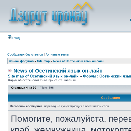
Вход
Сообщения без ответов
|
Активные темы
Список форумов
»
Site map
»
News of Осетинский язык он-лайн
News of Осетинский язык он-лайн
Site map of Осетинский язык он-лайн
»
Форум : Осетинский язы
Форум об осетинском языке при сайте Ironau.ru
Страница
4
из
50
[ Тем:
496
]
Сообщение
Заголовок сообщения:
перевод не существующих в осетинском слов
Помогите, пожалуйста, перев
краб, жемчужница, мотокопт