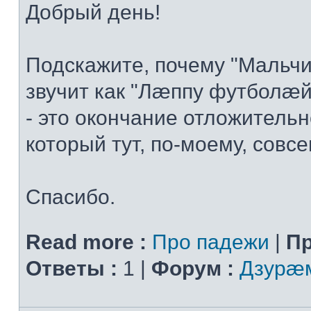
Добрый день!
Подскажите, почему "Мальчи
звучит как "Лæппу футболæй
- это окончание отложительн
который тут, по-моему, совсем
Спасибо.
Read more :
Про падежи
|
Пр
Ответы :
1 |
Форум :
Дзурæм