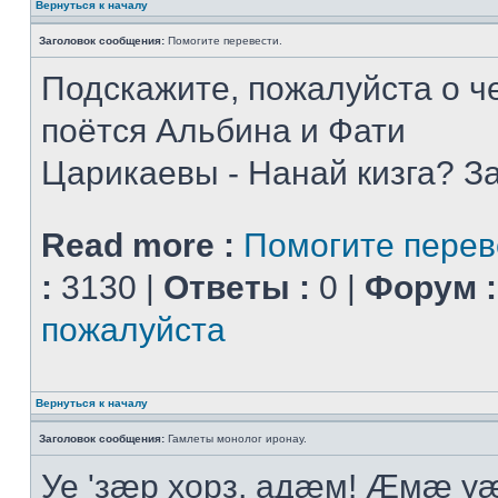
Вернуться к началу
Заголовок сообщения:
Помогите перевести.
Подскажите, пожалуйста о че
поётся Альбина и Фати
Царикаевы - Нанай кизга? З
Read more :
Помогите перев
:
3130 |
Ответы :
0 |
Форум :
пожалуйста
Вернуться к началу
Заголовок сообщения:
Гамлеты монолог иронау.
Уе 'зæр хорз, адæм! Æмæ у