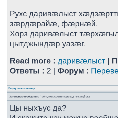
Рухс даривæлыст хæдзæрт
зæрдæрайæ, фæрнæй.
Хорз даривæлыст тæрхæгы
цытджындæр уазæг.
Read more :
даривæлыст
|
П
Ответы :
2 |
Форум :
Переве
Вернуться к началу
Заголовок сообщения:
Ребят,подскажите перевод пожалуйста!
Цы ныхъус да?
И скажите,как можно вообщ