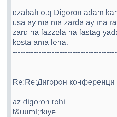
dzabah otq Digoron adam kami
usa ay ma ma zarda ay ma ray
zard na fazzela na fastag ya
kosta ama lena.
----------------------------------------
Re:Re:Дигорон конференци -
az digoron rohi
t&uuml;rkiye