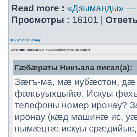
Read more :
«Дзыманды» — 
Просмотры :
16101 |
Ответы
Вернуться к началу
Заголовок сообщения:
Нымæцонтæ: куыд сæ зонæм
Гæбæраты Никъала писал(а):
Зæгъ-ма, мæ иубæстон, дæ
фæкъуыхцыйæ. Искуы фех
телефоны номер иронау? 
иронау (кæд машинæ ис, уæ
нымæцтæ искуы срæдийыс