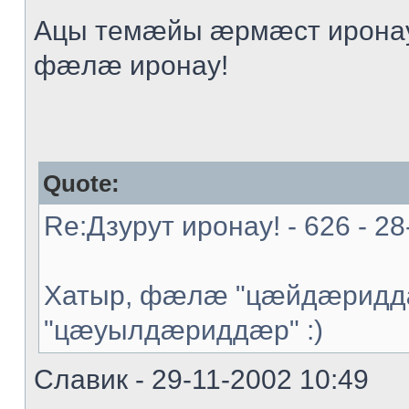
Ацы темæйы æрмæст иронау
фæлæ иронау!
Quote:
Re:Дзурут иронау! - 626 - 28
Хатыр, фæлæ "цæйдæриддæ
"цæуылдæриддæр" :)
Славик - 29-11-2002 10:49