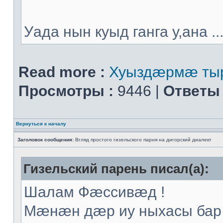
Уада нын куыд ганга у,ана ..
Read more :
Хуыздæрмæ тыр
Просмотры :
9446 |
Ответы 
Вернуться к началу
Заголовок сообщения:
Вгляд простого гизельского парня на дигорский диалект
Гизельский парень писал(а):
Шалам Фæссивæд !
Мæнæн дæр иу ныхасы бар 