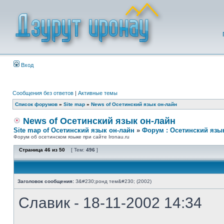
Вход
Сообщения без ответов
|
Активные темы
Список форумов
»
Site map
»
News of Осетинский язык он-лайн
News of Осетинский язык он-лайн
Site map of Осетинский язык он-лайн
»
Форум : Осетинский язы
Форум об осетинском языке при сайте Ironau.ru
Страница
46
из
50
[ Тем:
496
]
Заголовок сообщения:
З&#230;ронд тем&#230; (2002)
Славик - 18-11-2002 14:34