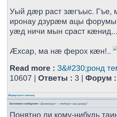
Уый дæр раст зæгъыс. Гъе
иронау дзурæм ацы форумы
уæд ничи мын сраст кæнид..
Æхсар, ма нæ ферох кæн!..
Read more :
З&#230;ронд те
10607 |
Ответы :
3 |
Форум :
Вернуться к началу
Заголовок сообщения:
«Дзыманды» — æмбарут ацы дзырд?
Понятно ли кому-нибудь таи