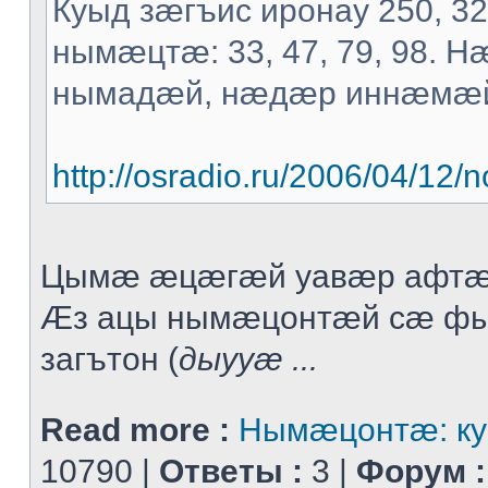
Куыд зæгъис иронау 250, 3
нымæцтæ: 33, 47, 79, 98. 
нымадæй, нæдæр иннæмæ
http://osradio.ru/2006/04/1
Цымæ æцæгæй уавæр афтæ
Æз ацы нымæцонтæй сæ ф
загътон (
дыууæ ...
Read more :
Нымæцонтæ: ку
10790 |
Ответы :
3 |
Форум :