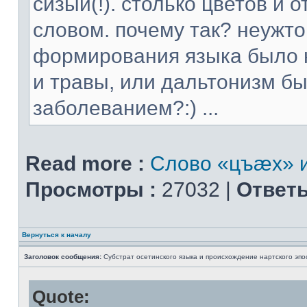
сизый(!). столько цветов и
словом. почему так? неужт
формирования языка было н
и травы, или дальтонизм 
заболеванием?:) ...
Read more :
Слово «цъæх» и
Просмотры :
27032 |
Ответы
Вернуться к началу
Заголовок сообщения:
Субстрат осетинского языка и происхождение нартского эпо
Quote: