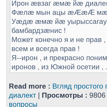
Ирон æвзаг æмæ йæ диалек
Фæлæ мын ацы æÆæÆ мæ т
Уæдæ æмæ йæ уырыссагау 
бамбардзæнис !
Может конечно я и не прав ,
всем и всегда прав !
Я--ирон , и прекрасно поним
иронов , из Южной осетии , .
Read more :
Вгляд простого 
диалект
|
Просмотры :
9806
вопросы