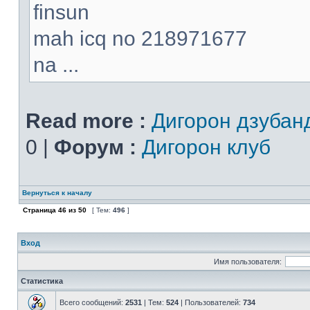
finsun
mah icq no 218971677
na ...
Read more :
Дигорон дзубан
0 |
Форум :
Дигорон клуб
Вернуться к началу
Страница
46
из
50
[ Тем:
496
]
Вход
Имя пользователя:
Статистика
Всего сообщений:
2531
| Тем:
524
| Пользователей:
734