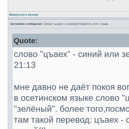
Вернуться к началу
Заголовок сообщения:
Слово «цъæх» и мнимая бедность осет. языка
Quote:
слово "цъаех" - синий или з
21:13
мне давно не даёт покоя во
в осетинском языке слово "ц
"зелёный". более того,посм
там такой перевод: цъаех - 