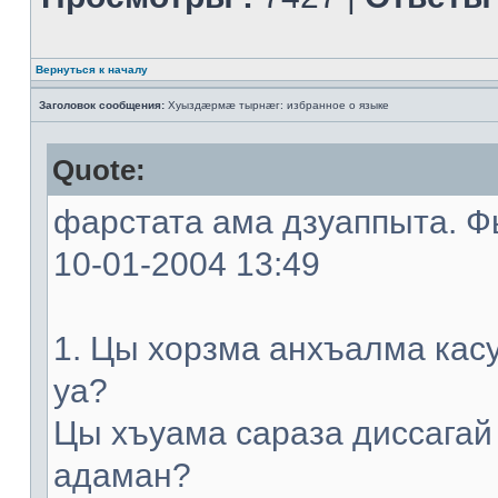
Вернуться к началу
Заголовок сообщения:
Хуыздæрмæ тырнæг: избранное о языке
Quote:
фарстата ама дзуаппыта. Фы
10-01-2004 13:49
1. Цы хорзма анхъалма кас
уа?
Цы хъуама сараза диссагай
адаман?