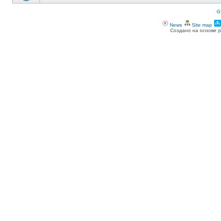
G
News
Site map
Создано на основе