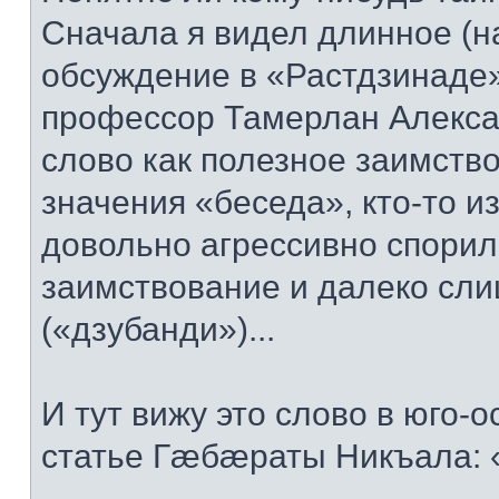
Сначала я видел длинное (на
обсуждение в «Растдзинаде» 
профессор Тамерлан Алекса
слово как полезное заимство
значения «беседа», кто-то и
довольно агрессивно спорил
заимствование и далеко сли
(«дзубанди»)...
И тут вижу это слово в юго-
статье Гæбæраты Никъала: 