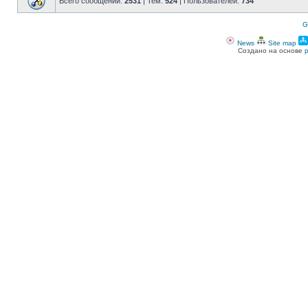
Всего сообщений:
2531
| Тем:
524
| Пользователей:
734
G
News
Site map
Создано на основе