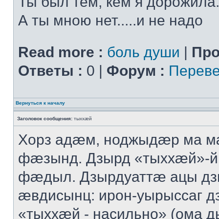
Ты был тем, кем я дорожила.
А ты мною нет.....и не надо
Read more :
боль души
|
Про
Ответы :
0 |
Форум :
Переве
Вернуться к началу
Заголовок сообщения:
тыххӕй
Хорз адӕм, ноджыдӕр ма м
фӕзынд. Дзырд «тыххӕй»-
фӕдыл. Дзырдуаттӕ ацы дз
ӕвдисынц: ирон-уырыссаг д
«тыххӕй - насильно» (ома д