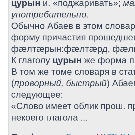
цурын
и. «поджаривать»;
ма
употребительно
.
Обычно Абаев в этом словар
форму причастия прошедшег
фæлтæрын:фæлтæрд, фæлв
К глаголу
цурын
же форма пр
В том же томе словаря в ста
(
проворный, быстрый
) Абае
следующее:
«Слово имеет облик прош. п
некоего глагола ...