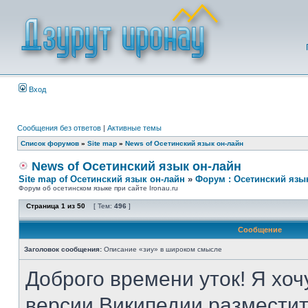
Вход
Сообщения без ответов
|
Активные темы
Список форумов
»
Site map
»
News of Осетинский язык он-лайн
News of Осетинский язык он-лайн
Site map of Осетинский язык он-лайн
»
Форум : Осетинский язы
Форум об осетинском языке при сайте Ironau.ru
Страница
1
из
50
[ Тем:
496
]
Сообщение
Заголовок сообщения:
Описание «зиу» в широком смысле
Доброго времени уток! Я хоч
версии Википедии разместит