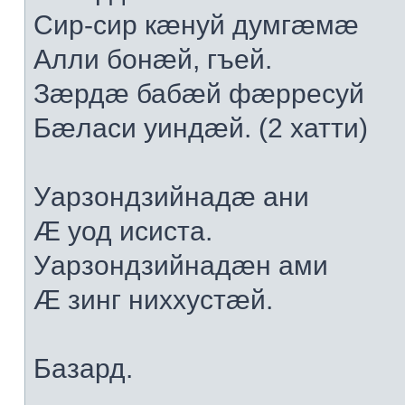
Сир-сир кæнуй думгæмæ
Алли бонæй, гъей.
Зæрдæ бабæй фæрресуй
Бæласи уиндæй. (2 хатти)
Уарзондзийнадæ ани
Æ уод исиста.
Уарзондзийнадæн ами
Æ зинг ниххустæй.
Базард.