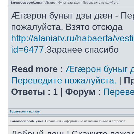
Заголовок сообщения:
Æгæрон буныг дзы дæн - Переведите пожалуйста.
Æгæрон буныг дзы дæн - Пе
пожалуйста. Взято отсюда
http://alaniatv.ru/habaerta/vesti
id=6477
.Заранее спасибо
Read more :
Æгæрон буныг д
Переведите пожалуйста.
|
П
Ответы :
1 |
Форум :
Переве
Вернуться к началу
Заголовок сообщения:
Склонения и оформление названий языков и островов
Добрый день! Скажите пожал