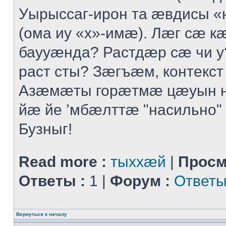
Уырыссаг-ирон та ӕвдисы «
(ома иу «х»-имӕ). Лӕг сӕ 
баууӕнда? Растдӕр сӕ чи 
раст сты? Зӕгъӕм, контекст
Азӕмӕты горӕтмӕ цӕуын 
йӕ йе ’мбӕлттӕ "насильно" 
Бузныг!
Read more :
тыххӕй
|
Просм
Ответы :
1 |
Форум :
Ответы
Вернуться к началу