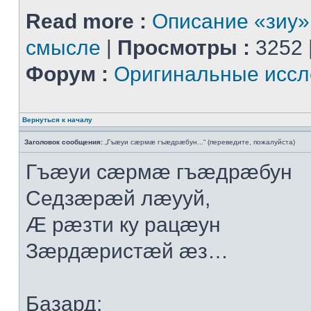
Read more :
Описание «зиу»
смысле
|
Просмотры :
3252 
Форум :
Оригинальные иссл
Вернуться к началу
Заголовок сообщения:
„Гъæуи сæрмæ гъæдрæбун...“ (переведите, пожалуйста)
Гъæуи сæрмæ гъæдрæбун
Седзæрæй лæууй,
Æ рæзти ку рацæун
Зæрдæристæй æз…
Базард: