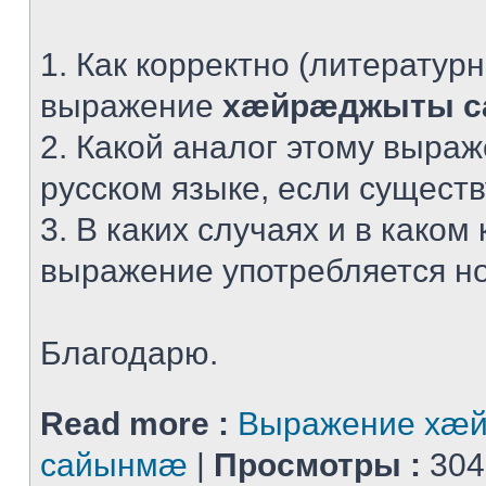
1. Как корректно (литератур
выражение
хæйрæджыты 
2. Какой аналог этому выра
русском языке, если сущест
3. В каких случаях и в каком 
выражение употребляется н
Благодарю.
Read more :
Выражение хæ
сайынмæ
|
Просмотры :
304