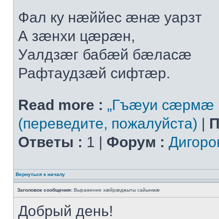
Фал ку нæййес æнæ уарзт
А зæнхи цæрæн,
Уалдзæг бабæй бæласæ
Рафтаудзæй сифтæр.
Read more :
„Гъæуи сæрмæ 
(переведите, пожалуйста)
|
П
Ответы :
1 |
Форум :
Дигоро
Вернуться к началу
Заголовок сообщения:
Выражение хæйрæджыты сайынмæ
Добрый день!