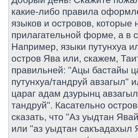
какие-либо правила оформл
языков и островов, которые 
прилагательной форме, а в 
Например, языки путунхуа ил
остров Ява или, скажем, Таи
правильней: "Ацы бастайы ц
путунхуа/тандруй авзагыл" 
цараг адам дзурынц авзагыл
тандруй". Касательно остро
сказать, что "Аз уыдтан Яв
или "аз уыдтан сакъадахыл Я