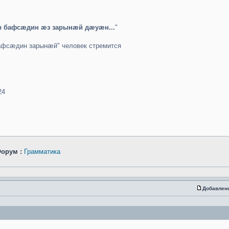
ы бафсæдин æз зарынæй дæуæн...
"
 бафсæдин зарынæй" человек стремится
24
орум :
Грамматика
Добавлен