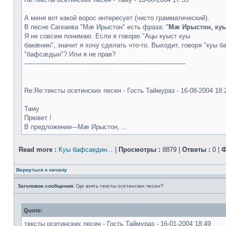
А меня вот какой ворос интересует (чисто грамматический).
В песне Сагкаева "Мæ Ирыстон" есть фраза: "
Мæ Ирыстон, ку
Я не совсем понимаю. Если я говорю "Ацы куыст куы
бакæнин", значит я хочу сделать что-то. Выходит, говоря "куы
"бафсæдын"? Или я не прав?
--------------------------------------------------------------------------------
Re:Re:тексты осетинских песен - Гость Таймураз - 16-08-2004 18:
Таму
Прювет !
В предложении---Мæ Ирыстон, ...
Read more :
Куы бафсаедин...
|
Просмотры :
8879 |
Ответы :
0 |
Ф
Вернуться к началу
Заголовок сообщения:
Где взять тексты осетинских песен?
Quote:
тексты осетинских песен - Гость Таймураз - 16-01-2004 18:49