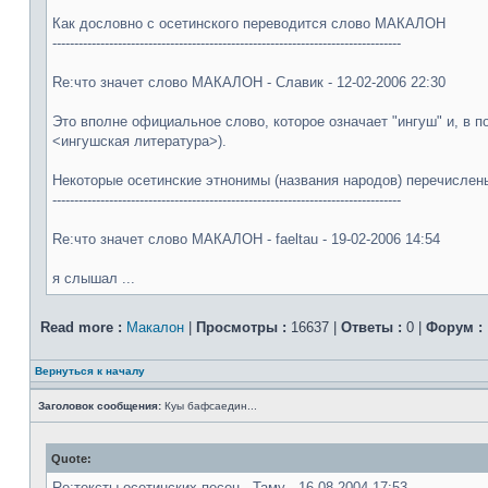
Как дословно с осетинского переводится слово МАКАЛОН
--------------------------------------------------------------------------------
Re:что значет слово МАКАЛОН - Славик - 12-02-2006 22:30
Это вполне официальное слово, которое означает "ингуш" и, в
<ингушская литература>).
Некоторые осетинские этнонимы (названия народов) перечислены
--------------------------------------------------------------------------------
Re:что значет слово МАКАЛОН - faeltau - 19-02-2006 14:54
я слышал ...
Read more :
Макалон
|
Просмотры :
16637 |
Ответы :
0 |
Форум :
Вернуться к началу
Заголовок сообщения:
Куы бафсаедин...
Quote:
Re:тексты осетинских песен - Таму - 16-08-2004 17:53