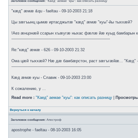
Заголовок сообщения:
"Каед" аемае "куы": как описать разницу
"кæд" æмæ &qu - faeltau - 09-10-2003 21:18
Цы зæгъынц цымæ иртасджытæ "кæд" æмæ "куы"-йы тыххæй?
!Аез æнцонæй ссарын хъæугæ ныхас фæлæ йæ куыд бамбарын 
--------------------------------------------------------------------------------
Re:"кæд" æмæ - 626 - 09-10-2003 21:32
Ома цæй тыххæй? Нæ дæ бамбæрстон, раст зæгъгæйæ... "Кæд" -
--------------------------------------------------------------------------------
Кæд æмæ куы - Славик - 09-10-2003 23:00
К сожалению, у ...
Read more :
"Каед" аемае "куы": как описать разницу
|
Просмотры
Вернуться к началу
Заголовок сообщения:
Апостроф
apostrophe - faeltau - 08-10-2003 16:05