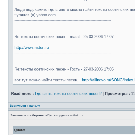
Люди подскажите где в инете можно найти тексты осетинских пе
tiymuraz (а) yahoo.com
--------------------------------------------------------------------------------
Re:тексты осетинских песен - marat - 25-03-2006 17:07
http://www.iriston.ru
--------------------------------------------------------------------------------
Re:тексты осетинских песен - Гость - 27-03-2006 17:05
вот тут можно найти тексты песен...
http://allingvo.ru/SONG/index
Read more :
Где взять тексты осетинских песен?
|
Просмотры :
11
Вернуться к началу
Заголовок сообщения:
«Пусть гордятся тобой...»
Quote: