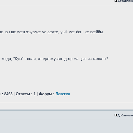
Добавлен
кæнон цæмæн хъуамæ уа афтæ, уый мæ бон нæ вæййы.
 когда, "Куы" - если, æндæрхузæн дæр ма цын ис гæнæн?
 :
8463 |
Ответы :
1 |
Форум :
Лексика
Добавлен