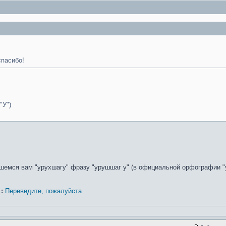
спасибо!
"У")
шемся вам "урухшагу" фразу "урушшаг у" (в официальной орфографии "у
:
Переведите, пожалуйста