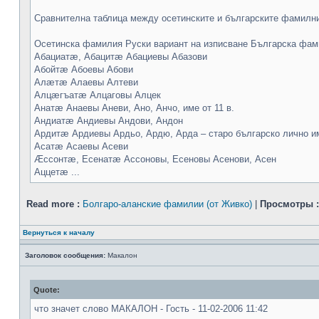
Сравнителна таблица между осетинските и българските фамилн
Осетинска фамилия Руски вариант на изписване Българска фам
Абациатæ, Абацитæ Абациевы Абазови
Абойтæ Абоевы Абови
Алæтæ Алаевы Алтеви
Алцæгъатæ Алцаговы Алцек
Анатæ Анаевы Аневи, Ано, Анчо, име от 11 в.
Андиатæ Андиевы Андови, Андон
Ардитæ Ардиевы Ардьо, Ардю, Арда – старо българско лично и
Асатæ Асаевы Асеви
Æссонтæ, Есенатæ Ассоновы, Есеновы Асенови, Асен
Аццетæ ...
Read more :
Болгаро-аланские фамилии (от Живко)
|
Просмотры :
Вернуться к началу
Заголовок сообщения:
Макалон
Quote:
что значет слово МАКАЛОН - Гость - 11-02-2006 11:42