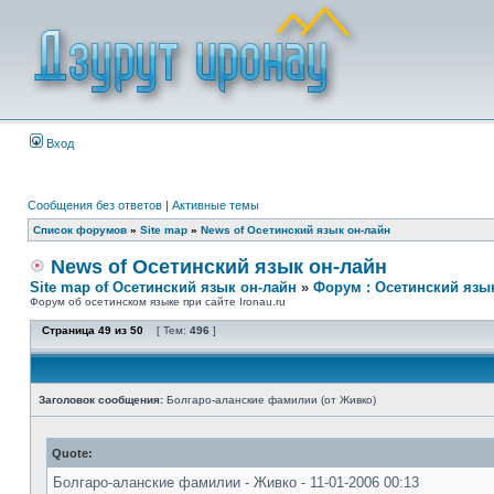
Вход
Сообщения без ответов
|
Активные темы
Список форумов
»
Site map
»
News of Осетинский язык он-лайн
News of Осетинский язык он-лайн
Site map of Осетинский язык он-лайн
»
Форум : Осетинский язы
Форум об осетинском языке при сайте Ironau.ru
Страница
49
из
50
[ Тем:
496
]
Заголовок сообщения:
Болгаро-аланские фамилии (от Живко)
Quote:
Болгаро-аланские фамилии - Живко - 11-01-2006 00:13