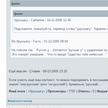
Quote:
Quote:
Урухшагу - Catherine - 16-11-2005 12:45
Подскажите, пожалуйста, перевод слова "урухшагу". Заранее 
Re:Урухшагу - Гость - 01-12-2005 09:04
Не совсем так... Рухсаг у... (читается "рухшаг у" с ударением на 
Это говорят умершим... Что-то вроде "Царство тебе небесное..."
Ещё версия - Славик - 08-12-2005 23:10
Если учесть ещё ваш контекст, то можно подозревать в послышав
значит "она русская" (или "он русский"), буквально "русский ...
Read more :
«Урухшагу»
|
Просмотры :
7797 |
Ответы :
0 |
Форум 
Вернуться к началу