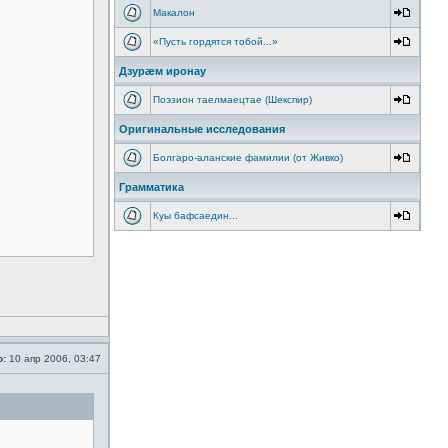
Макалон
«Пусть гордятся тобой...»
Дзурæм иронау
Поэзион таелмаецтае (Шекспир)
Оригинальные исследования
Болгаро-аланские фамилии (от Живко)
Грамматика
Куы бафсаедин...
о:
10 апр 2006, 03:47