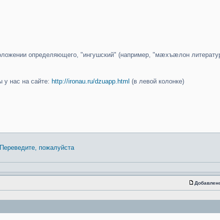
 положении определяющего, "ингушский" (например, "мæхъæлон литерат
 у нас на сайте:
http://ironau.ru/dzuapp.html
(в левой колонке)
Переведите, пожалуйста
Добавлен