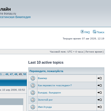
-лайн
е Ironau.ru
сетинская Википедия
FAQ
Поиск
Текущее время: 07 авг 2026, 12:19
Часовой пояс: UTC + 4 часа [ Летнее время ]
Last 10 active topics
Переведите, пожалуйста
1
...
46
,
47
,
48
,
49
,
50
Вампир
Как перевести «наследие»?
о:
10 апр 2006, 03:52
Бындар, бындарон
Золотой рог
Имя Агунда