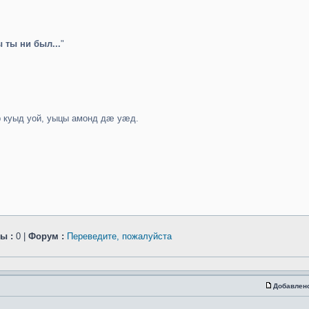
ы ты ни был...
"
куыд уой, уыцы амонд дæ уæд.
ы :
0 |
Форум :
Переведите, пожалуйста
Добавлен