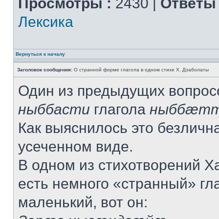
Просмотры :
2430 |
Ответы 
Лексика
Вернуться к началу
Заголовок сообщения:
О странной форме глагола в одном стихе Х. Дзаболаты
Один из предыдущих вопрос
ныббасти
глагола
ныббæт
Как выяснилось это безличн
усеченном виде.
В одном из стихотворений Х
есть немного «странный» гла
маленький, вот он: