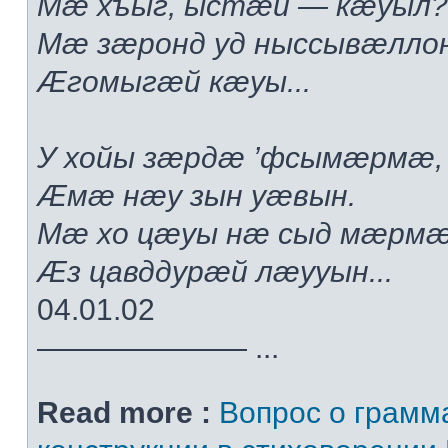
Мæ хъыг, ыстæй — кæуыл?.
Мæ зæронд уд ныссывæлло
Æгомыгæй кæуы...
У хойы зæрдæ ’фсымæрмæ,
Æмæ нæу зын уæвын.
Мæ хо цæуы нæ сыд мæрмæ
Æз цавддурæй лæууын...
04.01.02
——————— ...
Read more :
Вопрос о грамм