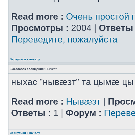
Read more :
Очень простой 
Просмотры :
2004 |
Ответы 
Переведите, пожалуйста
Вернуться к началу
Заголовок сообщения:
Нывæзт
ныхас "нывæзт" та цымæ цы
Read more :
Нывæзт
|
Просм
Ответы :
1 |
Форум :
Переве
Вернуться к началу