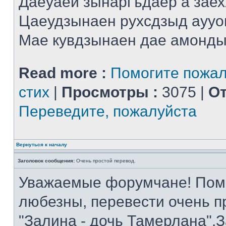
Даеуаей зынаргъдаер а заех
Цаеудзынаен рухсдзыд аууо
Мае кувдзынаен дае амонды 
Read more :
Помогите пожал
стих
|
Просмотры :
3075 |
От
Переведите, пожалуйста
Вернуться к началу
Заголовок сообщения:
Очень простой перевод.
Уважаемые форумчане! Помог
любезны, перевести очень п
"Залина - дочь Тамерлана".