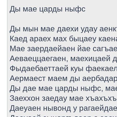
Ды мае царды ныфс
Ды мын мае даехи удау аен
Каед араех мах быцаеу каен
Мае заердаейаен йае сагъа
Аеваеццаегаен, маехицаей д
Фыдаебаеттаей куы фаекаел
Аермаест маем ды аербадар
Ды дае мае царды ныфс, мае
Заеххон заедау мае хъахъхъ
Даеуаен нывонд у рагаейда