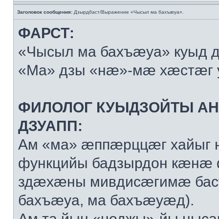
Заголовок сообщения:
Дзырдбаст/Выражение «Чысыл ма бахъæуа».
ФАРСТ:
«Чысыл ма бахъæуа» куыд 
«Ма» дзы «нæ»-мæ хæстæг 
ФИЛОЛОГ КУЫДЗОЙТЫ А
ДЗУАПП:
Ам «ма» æппæрццæг хайыг 
функцийы бадзырдон кæнæ
здæхæны мивдисæгимæ баст
бахъæуа, ма бахъæуæд).
Ам та йын «ноджы»-йы ныса