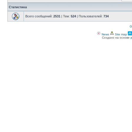
Статистика
Всего сообщений:
2531
| Тем:
524
| Пользователей:
734
G
News
Site map
Создано на основе