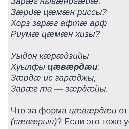
Зарæг нывæндгæйæ,
Зæрдæ цæмæн риссы?
Хорз зарæг афтæ арф
Риумæ цæмæн хизы?
Уыдон кæрæдзийы
Хуылфы
цæвæрдæи
:
Зæрдæ ис зарæджы,
Зарæг та — зæрдæйы.
Что за форма
цæвæрдæи
от
(сæвæрын)
? Если это тоже 