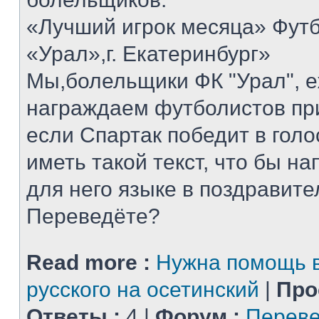
«Лучший игрок месяца» Футб
«Урал»,г. Екатеринбург»
Мы,болельщики ФК "Урал", 
награждаем футболистов при
если Спартак победит в голо
иметь такой текст, что бы н
для него языке в поздравит
Переведёте?
Read more :
Нужна помощь в
русского на осетинский
|
Про
Ответы :
4 |
Форум :
Переве