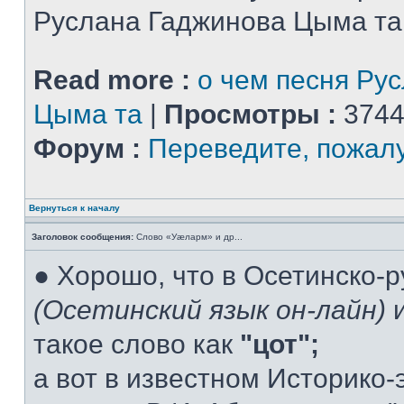
Руслана Гаджинова Цыма та
Read more :
о чем песня Ру
Цыма та
|
Просмотры :
3744
Форум :
Переведите, пожал
Вернуться к началу
Заголовок сообщения:
Слово «Уæларм» и др...
● Хорошо, что в Осетинско-
(Осетинский язык он-лайн)
и
такое слово как
"цот";
а вот в известном Историко