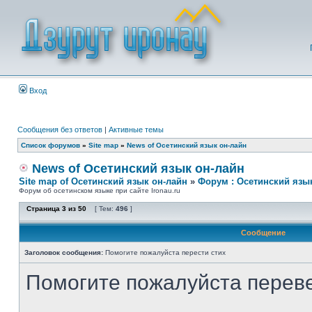
Вход
Сообщения без ответов
|
Активные темы
Список форумов
»
Site map
»
News of Осетинский язык он-лайн
News of Осетинский язык он-лайн
Site map of Осетинский язык он-лайн
»
Форум : Осетинский язы
Форум об осетинском языке при сайте Ironau.ru
Страница
3
из
50
[ Тем:
496
]
Сообщение
Заголовок сообщения:
Помогите пожалуйста перести стих
Помогите пожалуйста переве