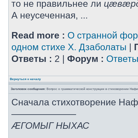
то не правильнее ли
цæвæр
А неусеченная, ...
Read more :
О странной фор
одном стихе Х. Дзаболаты
|
Ответы :
2 |
Форум :
Ответы
Вернуться к началу
Заголовок сообщения:
Вопрос о грамматической конструкции в стиховорении Нафи
Сначала стихотворение На
———————
ÆГОМЫГ НЫХАС