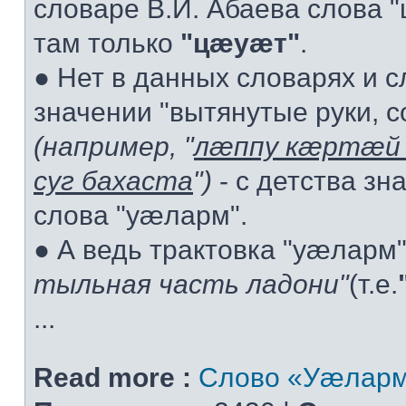
словаре В.И. Абаева слова "ц
там только
"цæуæт"
.
● Нет в данных словарях и 
значении "вытянутые руки, с
(например, "
лæппу кæртæй 
суг бахаста
")
- с детства зн
слова "уæларм".
● А ведь трактовка "уæларм
тыльная часть ладони"
(т.е.
...
Read more :
Слово «Уæларм»