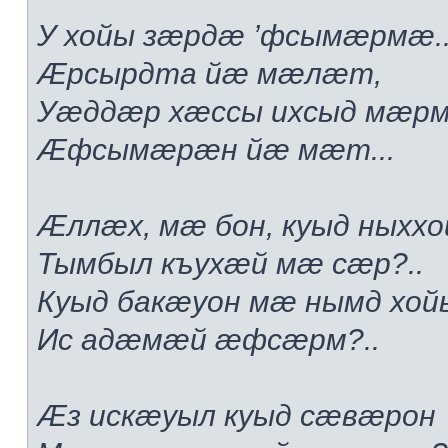
У хойы зæрдæ ’фсымæрмæ..
Æрсырдта йæ мæлæт,
Уæддæр хæссы ихсыд мæр
Æфсымæрæн йæ мæт...
Æллæх, мæ бон, куыд ныххо
Тымбыл къухæй мæ сæр?..
Куыд бакæуон мæ нымд хой
Ис адæмæй æфсæрм?..
Æз искæуыл куыд сæвæрон