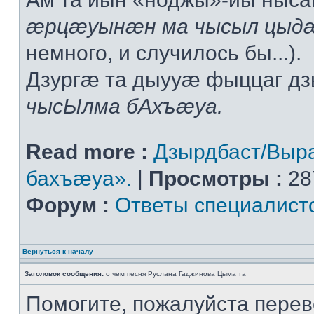
æрцæуынæн ма чысыл цыдæ
немного, и случилось бы...).
Дзургæ та дыууæ фыццаг дз
чысЫлма бАхъæуа.
Read more :
Дзырдбаст/Выр
бахъæуа».
|
Просмотры :
28
Форум :
Ответы специалист
Вернуться к началу
Заголовок сообщения:
о чем песня Руслана Гаджинова Цыма та
Помогите, пожалуйста перев