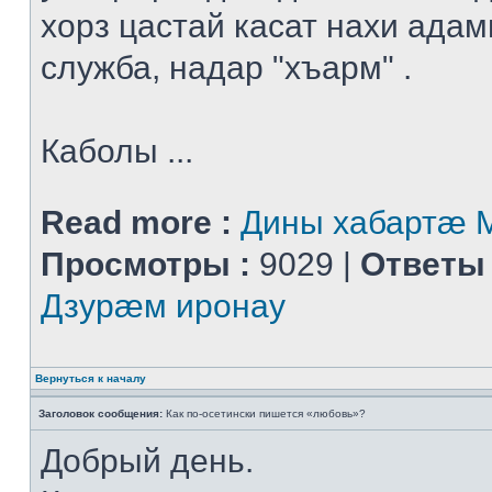
хорз цастай касат нахи адам
служба, надар "хъарм" .
Каболы ...
Read more :
Дины хабартæ
Просмотры :
9029 |
Ответы 
Дзурæм иронау
Вернуться к началу
Заголовок сообщения:
Как по-осетински пишется «любовь»?
Добрый день.