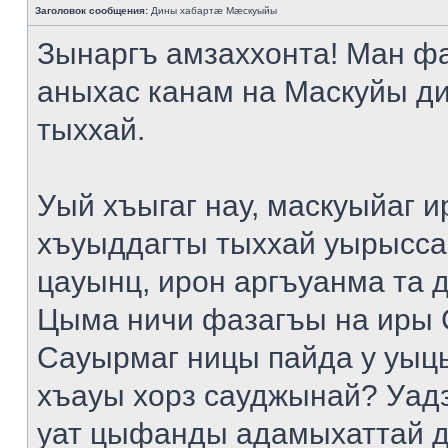
Заголовок сообщения:
Дины хабартæ Мæскуыйы
Зынаргъ амзаххонта! Ман ф
аныхас канам на Маскуйы д
тыххай.
Уый хъыгаг нау, маскуыйаг и
хъуыддагты тыххай уырысса
цауынц, ирон аргъуанма та 
Цыма ничи фазагъы на иры 
Сауырмаг ницы пайда у уыц
хъауы хорз сауджынай? Уад
уат цыфанды адамыхаттай д