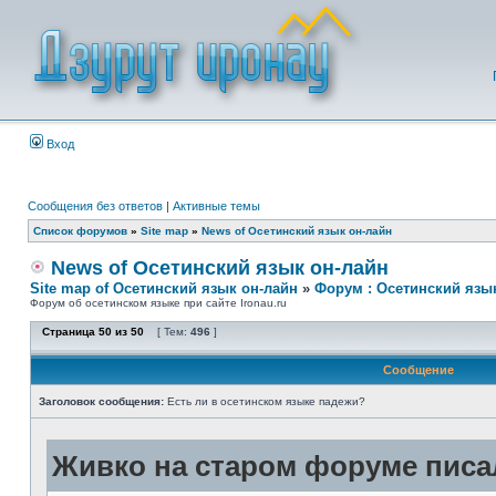
Вход
Сообщения без ответов
|
Активные темы
Список форумов
»
Site map
»
News of Осетинский язык он-лайн
News of Осетинский язык он-лайн
Site map of Осетинский язык он-лайн
»
Форум : Осетинский язы
Форум об осетинском языке при сайте Ironau.ru
Страница
50
из
50
[ Тем:
496
]
Сообщение
Заголовок сообщения:
Есть ли в осетинском языке падежи?
Живко на старом форуме писал