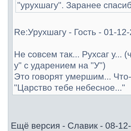
"урухшагу". Заранее спасиб
Re:Урухшагу - Гость - 01-12
Не совсем так... Рухсаг у... 
у" с ударением на "У")
Это говорят умершим... Что
"Царство тебе небесное..."
Ещё версия - Славик - 08-12