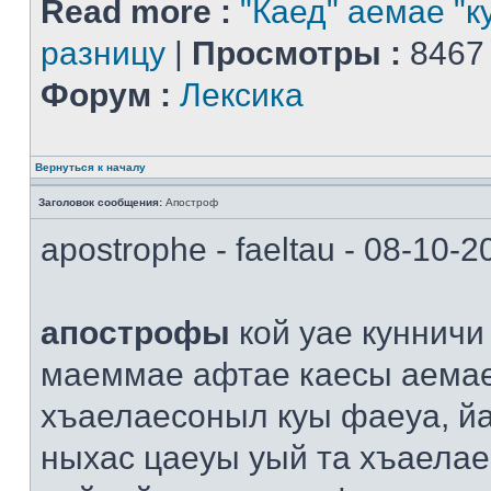
Read more :
"Каед" аемае "к
разницу
|
Просмотры :
8467
Форум :
Лексика
Вернуться к началу
Заголовок сообщения:
Апостроф
apostrophe - faeltau - 08-10-
апострофы
кой уае кунничи
маеммае афтае каесы аема
хъаелаесоныл куы фаеуа, й
ныхас цаеуы уый та хъаелае