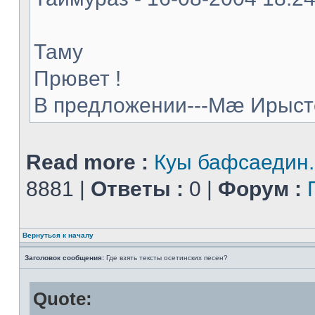
Таму
Прювет !
В предложении---Мæ Ирыстон
Read more :
Куы бафсаедин..
8881 |
Ответы :
0 |
Форум :
Вернуться к началу
Заголовок сообщения:
Где взять тексты осетинских песен?
Quote: