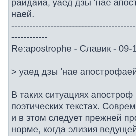
райдайа, уаед дзы 'нае апо
наей.
-----------------------------------------
------------
Re:apostrophe - Славик - 09-
> уаед дзы 'нае апострофае
В таких ситуациях апостроф 
поэтических текстах. Совр
и в этом следует прежней п
норме, когда элизия ведуще