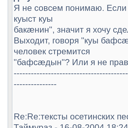
Я не совсем понимаю. Если
куыст куы
бакæнин", значит я хочу сде
Выходит, говоря "куы бафс
человек стремится
"бафсæдын"? Или я не пра
----------------------------------------
---------------
Re:Re:тексты осетинских пес
Таймураз - 16-08-2004 18:2