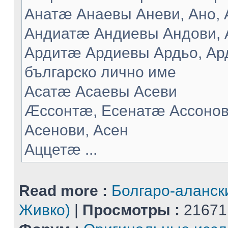
Анатæ Анаевы Аневи, Ано, А
Андиатæ Андиевы Андови, 
Ардитæ Ардиевы Ардьо, Ард
българско лично име
Асатæ Асаевы Асеви
Æссонтæ, Есенатæ Ассонов
Асенови, Асен
Аццетæ ...
Read more :
Болгаро-аланск
Живко)
|
Просмотры :
21671