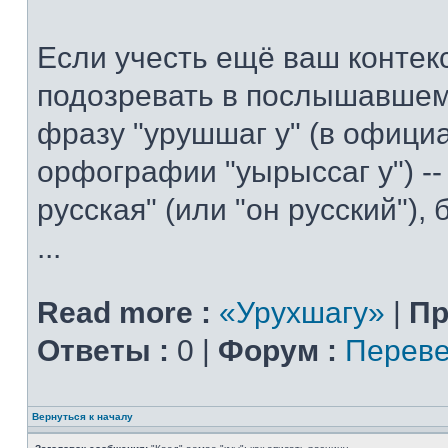
Если учесть ещё ваш контекс
подозревать в послышавшем
фразу "урушшаг у" (в офици
орфографии "уырыссаг у") --
русская" (или "он русский"),
...
Read more :
«Урухшагу»
|
Пр
Ответы :
0 |
Форум :
Переве
Вернуться к началу