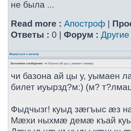
не была ...
Read more :
Апостроф
|
Про
Ответы :
0 |
Форум :
Другие
Вернуться к началу
Заголовок сообщения:
чи базона ай цы у, уымаен лаевар
чи базона ай цы у, уымаен л
билет иуырзд?м:) (м? т?лмац
Фыдчызг! куыд зæгъыс æз н
Мæхи ныхмæ демæ къай ку