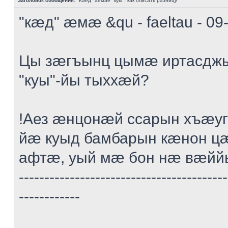
Заголовок сообщения:
"Каед" аемае "куы": как описать разницу
"кæд" æмæ &qu - faeltau - 09
Цы зæгъынц цымæ иртасдж
"куы"-йы тыххæй?
!Аез æнцонæй ссарын хъæ
йæ куыд бамбарын кæнон ц
афтæ, уый мæ бон нæ вæйй
-----------------------------------------
------------