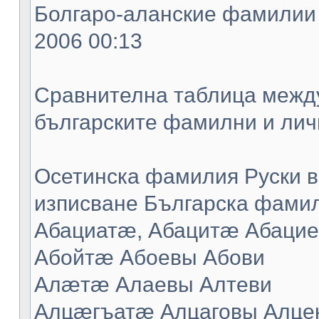
Болгаро-аланские фамилии -
2006 00:13
Сравнителна таблица между
българските фамилни и лич
Осетинска фамилия Руски в
изписване Българска фамил
Абациатæ, Абацитæ Абацие
Абойтæ Абоевы Абови
Алæтæ Алаевы Алтеви
Алцæгъатæ Алцаговы Алце