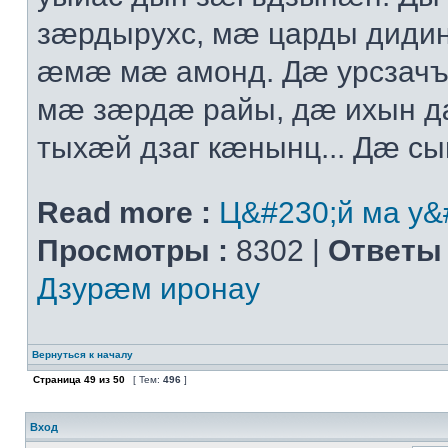
зæрдырухс, мæ царды диди
æмæ мæ амонд. Дæ урсзач
мæ зæрдæ райы, дæ ихын 
тыхæй дзаг кæнынц... Дæ сыг
Read more :
Ц&#230;й ма у&
Просмотры :
8302 |
Ответы 
Дзурæм иронау
Вернуться к началу
Страница
49
из
50
[ Тем:
496
]
Вход