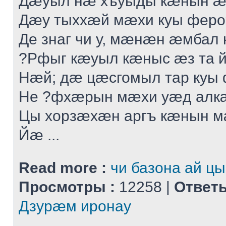
Дæуыл нæ хъуыды кæнын æ
Дæу тыххæй мæхи куы феро
Де знаг чи у, мæнæн æмбал 
?Рфыг кæуыл кæныс æз та 
Нæй; дæ цæсгомыл тар куы
Не ?фхæрын мæхи уæд алк
Цы хорзæхæн аргъ кæнын 
Йæ ...
Read more :
чи базона ай цы
Просмотры :
12258 |
Ответы
Дзурæм иронау