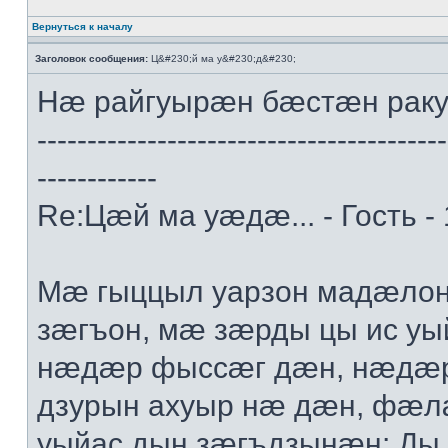
Вернуться к началу
Заголовок сообщения:
Ц&#230;й ма у&#230;д&#230;
Нæ райгуырæн бæстæн рак
-----------------------------------------
------------
Re:Цæй ма уæдæ... - Гость -
Мæ гыццыл уарзон мадæлон 
зæгъон, мæ зæрды цы ис уы
нæдæр фыссæг дæн, нæдæр 
дзурын ахуыр нæ дæн, фæл
уыйас дын зæгъдзынæн: Ды