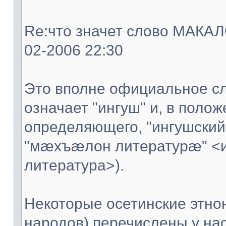
Re:что значет слово МАКАЛО
02-2006 22:30
Это вполне официальное сл
означает "ингуш" и, в поло
определяющего, "ингушский
"мæхъæлон литературæ" <
литература>).
Некоторые осетинские этно
народов) перечислены у нас