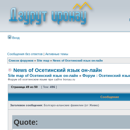
Вход
Сообщения без ответов
|
Активные темы
Список форумов
»
Site map
»
News of Осетинский язык он-лайн
News of Осетинский язык он-лайн
Site map of Осетинский язык он-лайн
»
Форум : Осетинский язы
Форум об осетинском языке при сайте Ironau.ru
Страница
49
из
50
[ Тем:
496
]
Сообщение
Заголовок сообщения:
Болгаро-аланские фамилии (от Живко)
Quote: