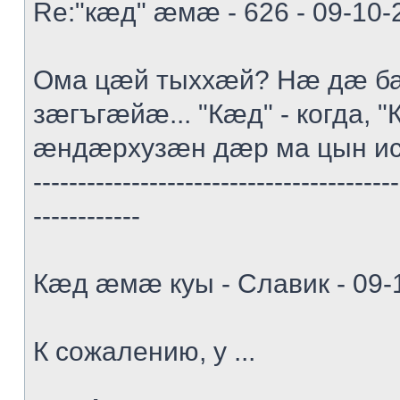
Re:"кæд" æмæ - 626 - 09-10-
Ома цæй тыххæй? Нæ дæ ба
зæгъгæйæ... "Кæд" - когда, "К
æндæрхузæн дæр ма цын и
-----------------------------------------
------------
Кæд æмæ куы - Славик - 09-
К сожалению, у ...