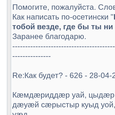
Помогите, пожалуйста. Слов
Как написать по-осетински "
тобой везде, где бы ты ни 
Заранее благодарю.
----------------------------------------
---------------
Re:Как будет? - 626 - 28-04-
Кæмдæриддæр уай, цыдæр
дæуæй сæрыстыр куыд уой
уæд.