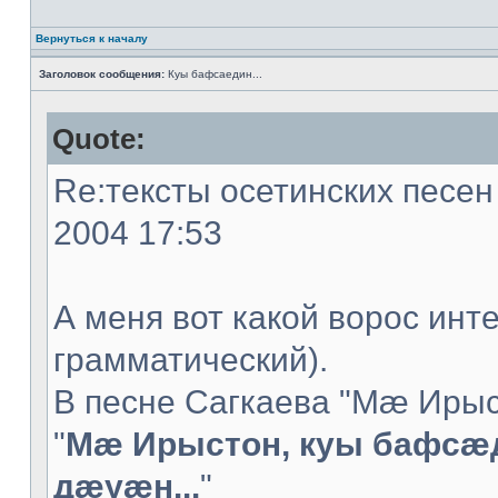
Вернуться к началу
Заголовок сообщения:
Куы бафсаедин...
Quote:
Re:тексты осетинских песен 
2004 17:53
А меня вот какой ворос инт
грамматический).
В песне Сагкаева "Мæ Ирыс
"
Мæ Ирыстон, куы бафсæ
дæуæн...
"