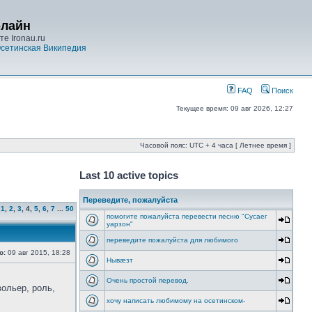
-лайн
е Ironau.ru
сетинская Википедия
FAQ
Поиск
Текущее время: 09 авг 2026, 12:27
Часовой пояс: UTC + 4 часа [ Летнее время ]
Last 10 active topics
Переведите, пожалуйста
1
,
2
,
3
,
4
,
5
,
6
,
7
...
50
помогите пожалуйста перевести песню "Cусаег
уарзон"
переведите пожалуйста для любимого
о:
09 авг 2015, 18:28
Нывæзт
Очень простой перевод.
вольер, роль,
хочу написать любимому на осетинском-