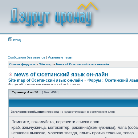
Вход
Сообщения без ответов
|
Активные темы
Список форумов
»
Site map
»
News of Осетинский язык он-лайн
News of Осетинский язык он-лайн
Site map of Осетинский язык он-лайн
»
Форум : Осетинский язы
Форум об осетинском языке при сайте Ironau.ru
Страница
4
из
50
[ Тем:
496
]
Заголовок сообщения:
перевод не существующих в осетинском слов
Помогите, пожалуйста, перевести список слов:
краб, жемчужница, мотокоптер, раковина(жемчужницы), лапа (собак
неоновая вывеска, морская звезда, плыть против течения, товар.