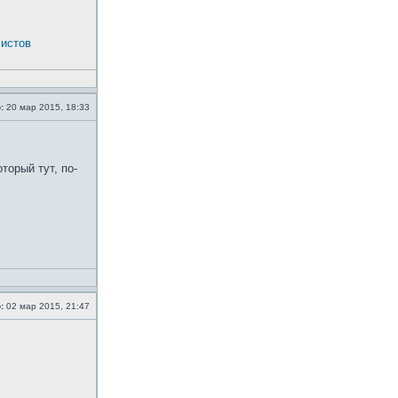
истов
:
20 мар 2015, 18:33
торый тут, по-
:
02 мар 2015, 21:47