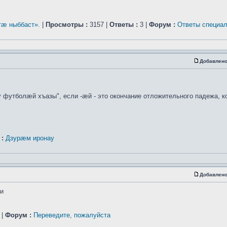
æ ныббаст».
|
Просмотры :
3157 |
Ответы :
3 |
Форум :
Ответы специал
Добавлено
 футболæй хъазы", если -æй - это окончание отложительного падежа, ко
:
Дзурæм иронау
Добавлено
ти
 |
Форум :
Переведите, пожалуйста