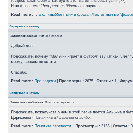
А здесь такая форма, как будто это глагол «ныббаст уын» (??)
И во фразе
«ме ’фсæртæ ныббаст ис»
опущен ...
Read more :
Глагол «ныббæттын» и фраза «Фæлæ мын ме ’фсæрт
Вернуться к началу
Заголовок сообщения:
Про падежи
Добрый день!
Подскажите, почему "Мальчик играет в футбол" звучит как "Лæппу
моему, совсем не кстати...
Спасибо.
Read more :
Про падежи
|
Просмотры :
2675 |
Ответы :
1 |
Форум 
Вернуться к началу
Заголовок сообщения:
Помогите перевести.
Подскажите, пожалуйста о чем в этой песне поётся Альбина и Фа
Царикаевы - Нанай кизга? Заранее спасибо.
Read more :
Помогите перевести.
|
Просмотры :
3133 |
Ответы :
0