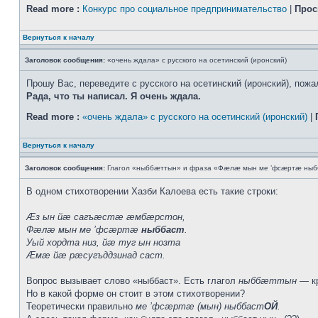
Read more :
Конкурс про социальное предпринимательство
|
Прос
Вернуться к началу
Заголовок сообщения:
«очень ждала» с русского на осетинский (иронский)
Прошу Вас, переведите с русского на осетинский (иронский), пожал
Рада, что ты написал. Я очень ждала.
Read more :
«очень ждала» с русского на осетинский (иронский)
|
Вернуться к началу
Заголовок сообщения:
Глагол «ныббæттын» и фраза «Фæлæ мын ме ’фсæртæ ныб
В одном стихотворении Хазби Калоева есть такие строки:
Æз ын йæ сагъæстæ æмбæрстон,
Фæлæ мын ме ’фсæртæ
ныббаст
.
Уый хордта низ, йæ туг ын нозта
Æмæ йæ рæсугъддзинад саст.
Вопрос вызывает слово «ныббаст». Есть глагол
ныббæттын
— кр
Но в какой форме он стоит в этом стихотворении?
Теоретически правильно
ме ’фсæртæ (мын) ныббаст
ОЙ
.