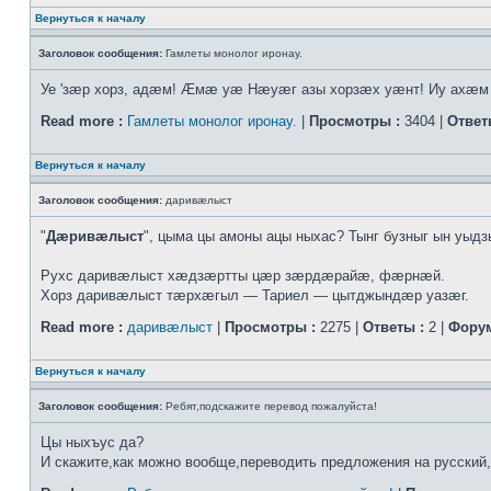
Вернуться к началу
Заголовок сообщения:
Гамлеты монолог иронау.
Уе 'зæр хорз, адæм! Æмæ уæ Нæуæг азы хорзæх уæнт! Иу ахæм ф
Read more :
Гамлеты монолог иронау.
|
Просмотры :
3404 |
Ответ
Вернуться к началу
Заголовок сообщения:
даривæлыст
"
Дæривæлыст
", цыма цы амоны ацы ныхас? Тынг бузныг ын уыд
Рухс даривæлыст хæдзæртты цæр зæрдæрайæ, фæрнæй.
Хорз даривæлыст тæрхæгыл — Тариел — цытджындæр уазæг.
Read more :
даривæлыст
|
Просмотры :
2275 |
Ответы :
2 |
Форум
Вернуться к началу
Заголовок сообщения:
Ребят,подскажите перевод пожалуйста!
Цы ныхъус да?
И скажите,как можно вообще,переводить предложения на русский