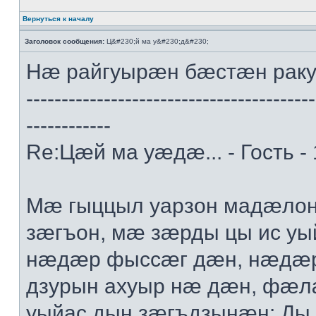
Вернуться к началу
Заголовок сообщения:
Ц&#230;й ма у&#230;д&#230;
Нæ райгуырæн бæстæн рак
-----------------------------------------
------------
Re:Цæй ма уæдæ... - Гость -
Мæ гыццыл уарзон мадæлон 
зæгъон, мæ зæрды цы ис уы
нæдæр фыссæг дæн, нæдæр 
дзурын ахуыр нæ дæн, фæл
уыйас дын зæгъдзынæн: Ды