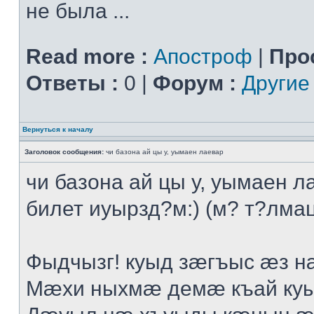
не была ...
Read more :
Апостроф
|
Про
Ответы :
0 |
Форум :
Другие
Вернуться к началу
Заголовок сообщения:
чи базона ай цы у, уымаен лаевар
чи базона ай цы у, уымаен л
билет иуырзд?м:) (м? т?лмац
Фыдчызг! куыд зæгъыс æз н
Мæхи ныхмæ демæ къай ку