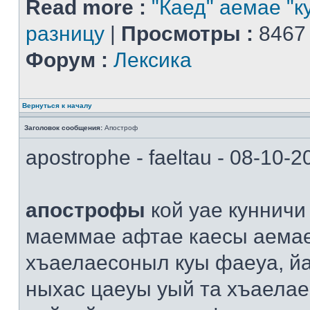
Read more :
"Каед" аемае "к
разницу
|
Просмотры :
8467
Форум :
Лексика
Вернуться к началу
Заголовок сообщения:
Апостроф
apostrophe - faeltau - 08-10-
апострофы
кой уае кунничи
маеммае афтае каесы аема
хъаелаесоныл куы фаеуа, й
ныхас цаеуы уый та хъаелае