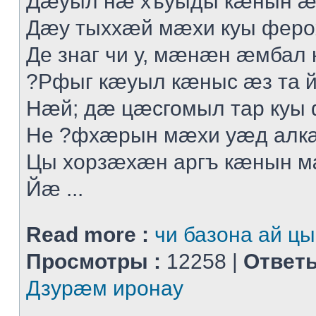
Дæуыл нæ хъуыды кæнын æ
Дæу тыххæй мæхи куы феро
Де знаг чи у, мæнæн æмбал 
?Рфыг кæуыл кæныс æз та 
Нæй; дæ цæсгомыл тар куы
Не ?фхæрын мæхи уæд алк
Цы хорзæхæн аргъ кæнын 
Йæ ...
Read more :
чи базона ай цы
Просмотры :
12258 |
Ответы
Дзурæм иронау