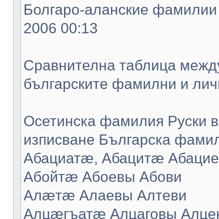
Болгаро-аланские фамилии -
2006 00:13
Сравнителна таблица между
българските фамилни и лич
Осетинска фамилия Руски в
изписване Българска фамил
Абациатæ, Абацитæ Абацие
Абойтæ Абоевы Абови
Алæтæ Алаевы Алтеви
Алцæгъатæ Алцаговы Алце