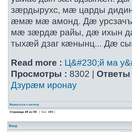
зæрдырухс, мæ царды диди
æмæ мæ амонд. Дæ урсзач
мæ зæрдæ райы, дæ ихын 
тыхæй дзаг кæнынц... Дæ сыг
Read more :
Ц&#230;й ма у&
Просмотры :
8302 |
Ответы 
Дзурæм иронау
Вернуться к началу
Страница
49
из
50
[ Тем:
496
]
Вход