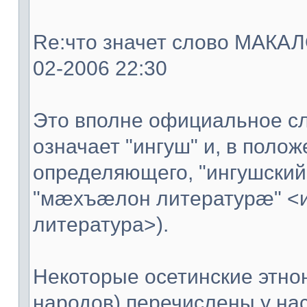
Re:что значет слово МАКАЛО
02-2006 22:30
Это вполне официальное сл
означает "ингуш" и, в поло
определяющего, "ингушский
"мæхъæлон литературæ" <
литература>).
Некоторые осетинские этно
народов) перечислены у нас