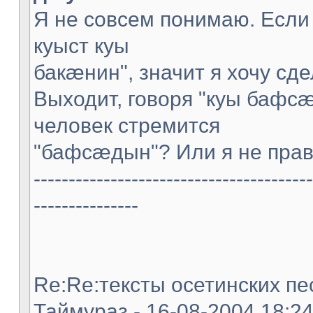
Я не совсем понимаю. Если
куыст куы
бакæнин", значит я хочу сде
Выходит, говоря "куы бафс
человек стремится
"бафсæдын"? Или я не пра
----------------------------------------
---------------
Re:Re:тексты осетинских пес
Таймураз - 16-08-2004 18:2