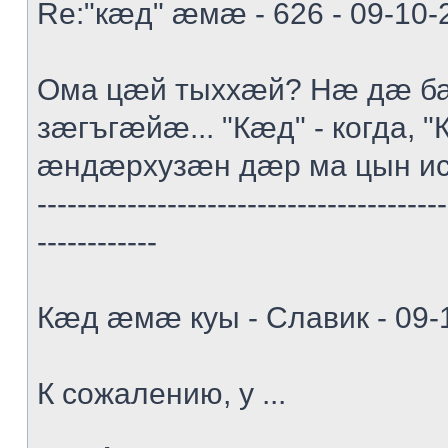
Re:"кæд" æмæ - 626 - 09-10-
Ома цæй тыххæй? Нæ дæ ба
зæгъгæйæ... "Кæд" - когда, "К
æндæрхузæн дæр ма цын и
-----------------------------------------
------------
Кæд æмæ куы - Славик - 09-
К сожалению, у ...