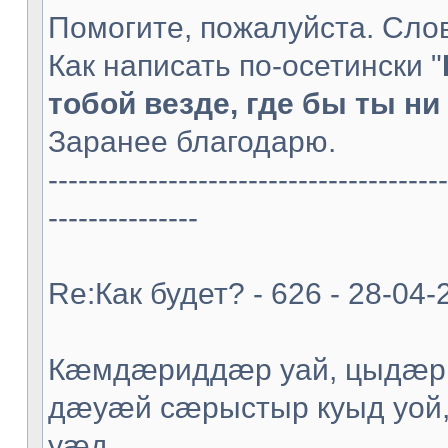
Помогите, пожалуйста. Слов
Как написать по-осетински "
тобой везде, где бы ты ни 
Заранее благодарю.
----------------------------------------
---------------
Re:Как будет? - 626 - 28-04-
Кæмдæриддæр уай, цыдæр
дæуæй сæрыстыр куыд уой
уæд.