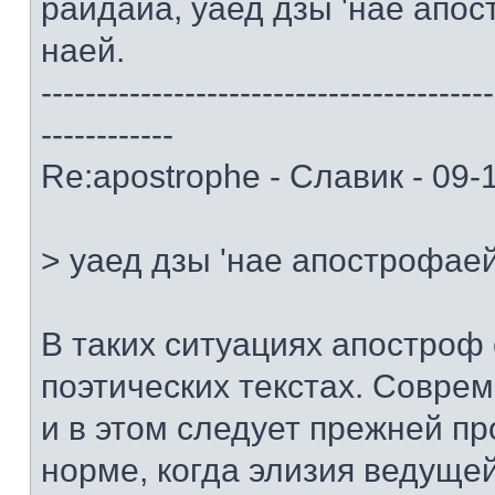
райдайа, уаед дзы 'нае апо
наей.
-----------------------------------------
------------
Re:apostrophe - Славик - 09-
> уаед дзы 'нае апострофае
В таких ситуациях апостроф 
поэтических текстах. Совр
и в этом следует прежней п
норме, когда элизия ведуще