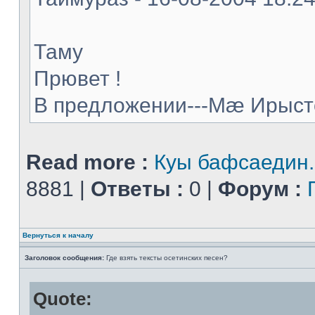
Таму
Прювет !
В предложении---Мæ Ирыстон
Read more :
Куы бафсаедин..
8881 |
Ответы :
0 |
Форум :
Вернуться к началу
Заголовок сообщения:
Где взять тексты осетинских песен?
Quote: