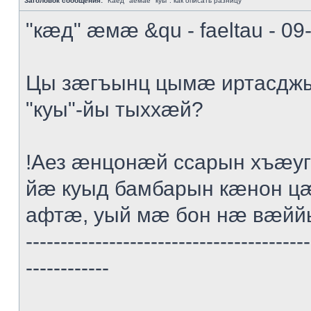
Заголовок сообщения:
"Каед" аемае "куы": как описать разницу
"кæд" æмæ &qu - faeltau - 09
Цы зæгъынц цымæ иртасдж
"куы"-йы тыххæй?
!Аез æнцонæй ссарын хъæ
йæ куыд бамбарын кæнон ц
афтæ, уый мæ бон нæ вæйй
-----------------------------------------
------------