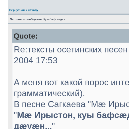
Вернуться к началу
Заголовок сообщения:
Куы бафсаедин...
Quote:
Re:тексты осетинских песен 
2004 17:53
А меня вот какой ворос инт
грамматический).
В песне Сагкаева "Мæ Ирыс
"
Мæ Ирыстон, куы бафсæ
дæуæн...
"