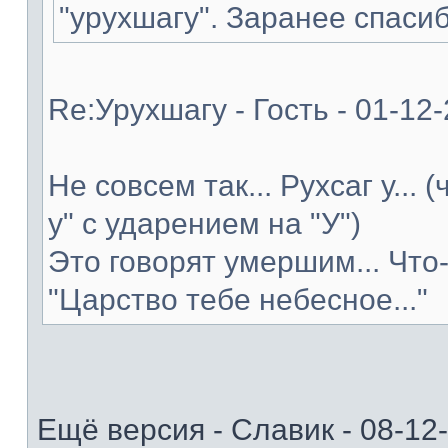
"урухшагу". Заранее спасиб
Re:Урухшагу - Гость - 01-12
Не совсем так... Рухсаг у... 
у" с ударением на "У")
Это говорят умершим... Что
"Царство тебе небесное..."
Ещё версия - Славик - 08-12