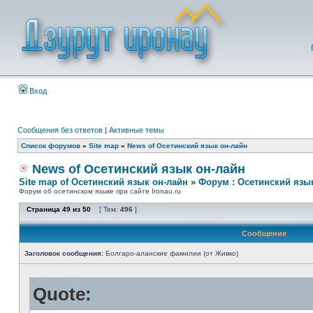
Вход
Сообщения без ответов
|
Активные темы
Список форумов
»
Site map
»
News of Осетинский язык он-лайн
News of Осетинский язык он-лайн
Site map of Осетинский язык он-лайн
»
Форум : Осетинский язы
Форум об осетинском языке при сайте Ironau.ru
Страница
49
из
50
[ Тем:
496
]
Сообщение
Заголовок сообщения:
Болгаро-аланские фамилии (от Живко)
Quote: