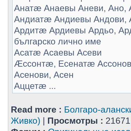
Анатæ Анаевы Аневи, Ано, А
Андиатæ Андиевы Андови, 
Ардитæ Ардиевы Ардьо, Ард
българско лично име
Асатæ Асаевы Асеви
Æссонтæ, Есенатæ Ассонов
Асенови, Асен
Аццетæ ...
Read more :
Болгаро-аланск
Живко)
|
Просмотры :
21671