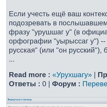
Если учесть ещё ваш контекс
подозревать в послышавшем
фразу "урушшаг у" (в офици
орфографии "уырыссаг у") --
русская" (или "он русский"),
...
Read more :
«Урухшагу»
|
Пр
Ответы :
0 |
Форум :
Переве
Вернуться к началу