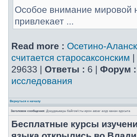
Особое внимание мировой 
привлекает ...
Read more :
Осетино-Аланск
считается старосаксонским
29633 |
Ответы :
6 |
Форум :
исследования
Вернуться к началу
Заголовок сообщения:
Дзауджыкауы байгом'сты ирон авзаг ахур канан курсыта
Бесплатные курсы изучени
языка открылись во Влади