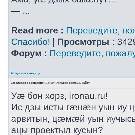
— ...
Read more :
Переведите, пож
Спасибо!
|
Просмотры :
3429
Форум :
Переведите, пожал
Вернуться к началу
Заголовок сообщения:
Донат Donation Помощь сайту
Уӕ бон хорз, ironau.ru!
Ис дзы исты гӕнӕн уын иу 
арвитын, цӕмӕй уын иучыс
ацы проектыл кусын?