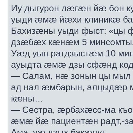
Иу дыгурон лæгæн йæ бон 
уыди æмæ йæхи клиникæ бай
Бахизæны уыди фыст: «цы 
дзæбæх кæнæм 5 минсомтыл
Уæд уын ратдзыстæм 10 ми
ауыдта æмæ дзы сфæнд код
— Салам, нæ зонын цы мы
ад нал æмбарын, алцыдæр м
кæны…
— Сестра, æрбахæсс-ма къ
æмæ йæ пациентæн радт,-за
Ама, уæ дзых бакæнут…