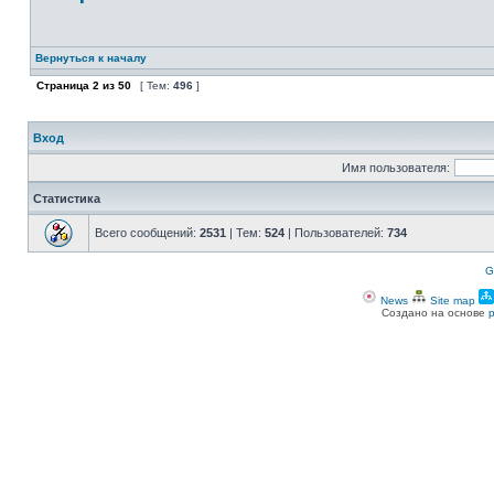
Вернуться к началу
Страница
2
из
50
[ Тем:
496
]
Вход
Имя пользователя:
Статистика
Всего сообщений:
2531
| Тем:
524
| Пользователей:
734
G
News
Site map
Создано на основе