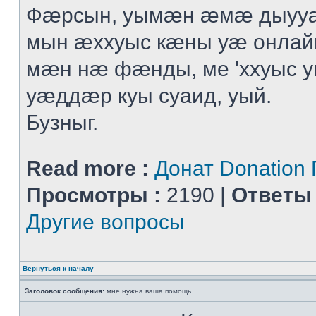
Фӕрсын, уымӕн ӕмӕ дыуу
мын ӕххуыс кӕны уӕ онлай
мӕн нӕ фӕнды, ме 'ххуыс у
уӕддӕр куы суаид, уый.
Бузныг.
Read more :
Донат Donation
Просмотры :
2190 |
Ответы 
Другие вопросы
Вернуться к началу
Заголовок сообщения:
мне нужна ваша помощь