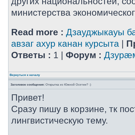
других национальностей, со
министерства экономического
Read more :
Дзауджыкауы ба
авзаг ахур канан курсыта
|
П
Ответы :
1 |
Форум :
Дзурæм
Вернуться к началу
Заголовок сообщения:
Открытка из Южной Осетии? :)
Привет!
Сразу пишу в корзине, тк пос
лингвистическую тему.