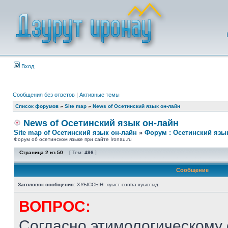
Вход
Сообщения без ответов
|
Активные темы
Список форумов
»
Site map
»
News of Осетинский язык он-лайн
News of Осетинский язык он-лайн
Site map of Осетинский язык он-лайн
»
Форум : Осетинский язы
Форум об осетинском языке при сайте Ironau.ru
Страница
2
из
50
[ Тем:
496
]
Сообщение
Заголовок сообщения:
ХУЫССЫН: хуыст contra хуыссыд
ВОПРОС:
Согласно этимологическому