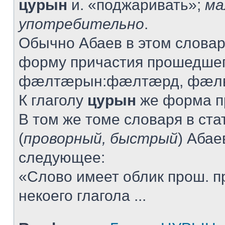
цурын
и. «поджаривать»;
ма
употребительно
.
Обычно Абаев в этом словар
форму причастия прошедшег
фæлтæрын:фæлтæрд, фæлв
К глаголу
цурын
же форма пр
В том же томе словаря в ста
(
проворный, быстрый
) Абае
следующее:
«Слово имеет облик прош. п
некоего глагола ...