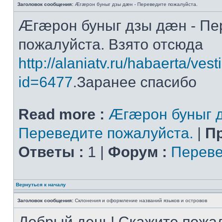
Заголовок сообщения:
Æгæрон буныг дзы дæн - Переведите пожалуйста.
Æгæрон буныг дзы дæн - Пе
пожалуйста. Взято отсюда
http://alaniatv.ru/habaerta/vesti
id=6477
.Заранее спасибо
Read more :
Æгæрон буныг д
Переведите пожалуйста.
|
П
Ответы :
1 |
Форум :
Переве
Вернуться к началу
Заголовок сообщения:
Склонения и оформление названий языков и островов
Добрый день! Скажите пожал