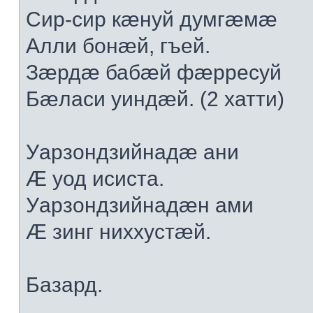
Сир-сир кæнуй думгæмæ
Алли бонæй, гъей.
Зæрдæ бабæй фæрресуй
Бæласи уиндæй. (2 хатти)
Уарзондзийнадæ ани
Æ уод исиста.
Уарзондзийнадæн ами
Æ зинг ниххустæй.
Базард.