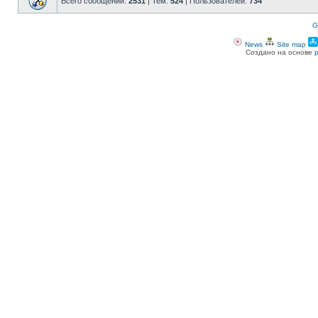
Всего сообщений:
2531
| Тем:
524
| Пользователей:
734
G
News
Site map
Создано на основе