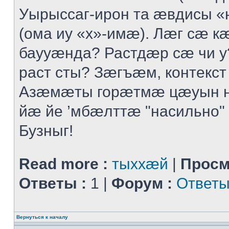
Уырыссаг-ирон та ӕвдисы «
(ома иу «х»-имӕ). Лӕг сӕ 
баууӕнда? Растдӕр сӕ чи 
раст сты? Зӕгъӕм, контекст
Азӕмӕты горӕтмӕ цӕуын 
йӕ йе ’мбӕлттӕ "насильно" 
Бузныг!
Read more :
тыххӕй
|
Просм
Ответы :
1 |
Форум :
Ответы
Вернуться к началу