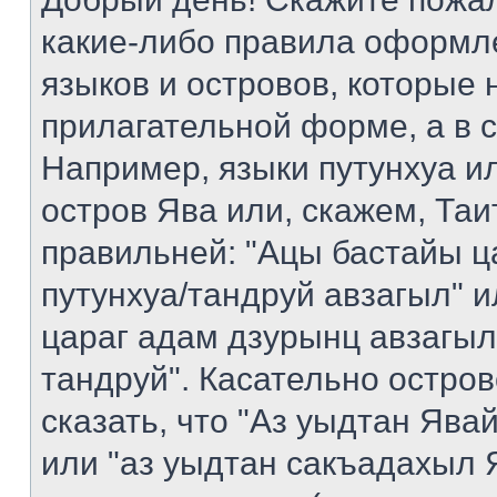
какие-либо правила оформл
языков и островов, которые 
прилагательной форме, а в 
Например, языки путунхуа ил
остров Ява или, скажем, Таи
правильней: "Ацы бастайы ц
путунхуа/тандруй авзагыл" 
цараг адам дзурынц авзагыл
тандруй". Касательно остро
сказать, что "Аз уыдтан Яв
или "аз уыдтан сакъадахыл Я