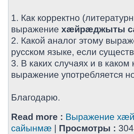
1. Как корректно (литератур
выражение
хæйрæджыты 
2. Какой аналог этому выра
русском языке, если сущест
3. В каких случаях и в каком 
выражение употребляется н
Благодарю.
Read more :
Выражение хæ
сайынмæ
|
Просмотры :
304