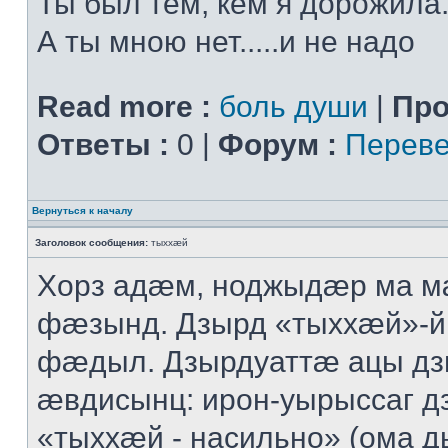
Ты был тем, кем я дорожила.
А ты мною нет.....и не надо
Read more :
боль души
|
Про
Ответы :
0 |
Форум :
Переве
Вернуться к началу
Заголовок сообщения:
тыххӕй
Хорз адӕм, ноджыдӕр ма м
фӕзынд. Дзырд «тыххӕй»-
фӕдыл. Дзырдуаттӕ ацы дз
ӕвдисынц: ирон-уырыссаг д
«тыххӕй - насильно» (ома д