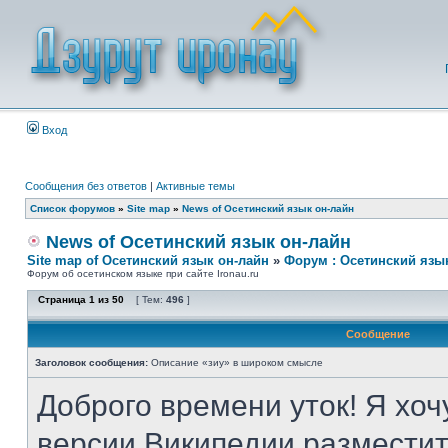
Вход
Сообщения без ответов
|
Активные темы
Список форумов
»
Site map
»
News of Осетинский язык он-лайн
News of Осетинский язык он-лайн
Site map of Осетинский язык он-лайн
»
Форум : Осетинский язы
Форум об осетинском языке при сайте Ironau.ru
Страница
1
из
50
[ Тем:
496
]
Сообщение
Заголовок сообщения:
Описание «зиу» в широком смысле
Доброго времени уток! Я хоч
версии Википедии разместит