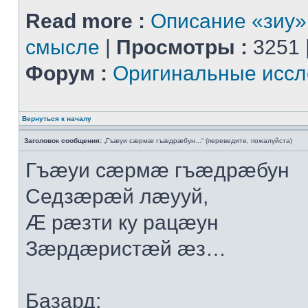
Read more :
Описание «зиу»
смысле
|
Просмотры :
3251 
Форум :
Оригинальные иссл
Вернуться к началу
Заголовок сообщения:
„Гъæуи сæрмæ гъæдрæбун...“ (переведите, пожалуйста)
Гъæуи сæрмæ гъæдрæбун
Седзæрæй лæууй,
Æ рæзти ку рацæун
Зæрдæристæй æз…
Базард: