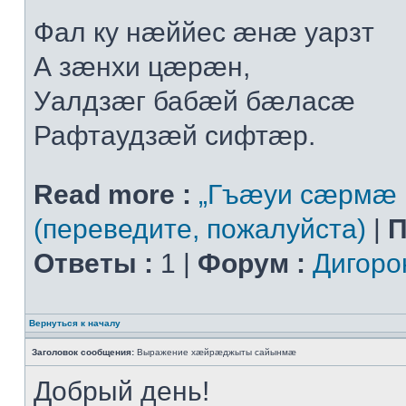
Фал ку нæййес æнæ уарзт
А зæнхи цæрæн,
Уалдзæг бабæй бæласæ
Рафтаудзæй сифтæр.
Read more :
„Гъæуи сæрмæ 
(переведите, пожалуйста)
|
П
Ответы :
1 |
Форум :
Дигоро
Вернуться к началу
Заголовок сообщения:
Выражение хæйрæджыты сайынмæ
Добрый день!