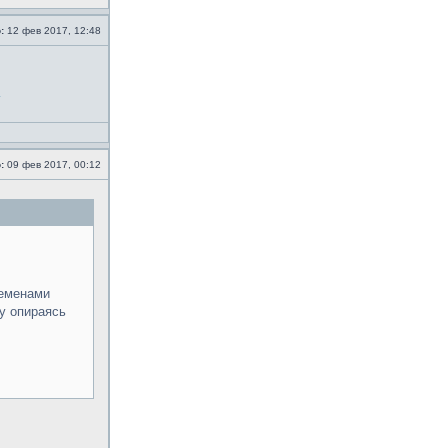
:
12 фев 2017, 12:48
:
09 фев 2017, 00:12
леменами
ку опираясь