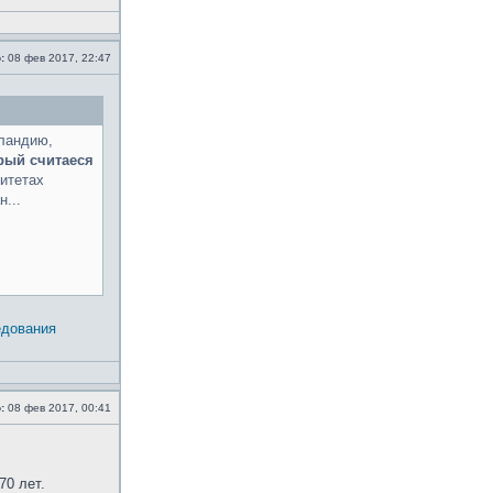
:
08 фев 2017, 22:47
ландию,
рый считаеся
ситетах
...
едования
:
08 фев 2017, 00:41
70 лет.