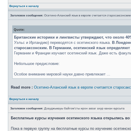
Вернуться к началу
Заголовок сообщения:
Осетино-Аланский язык в европе считается старосаксонским
Quote:
Британские историки и лингвисты утверждают, что около 40
Уэльс и Ирландию) переводятся с осетинского языка.
В Лондонс
старосаксонским. В Германии, осетинский язык определяют 
Германии и Франции изучают осетинский язык. Даже есть факульт
Небольшое предисловие:
Особое внимание мировой науки давно привлекает ...
Read more :
Осетино-Аланский язык в европе считается старосак
Вернуться к началу
Заголовок сообщения:
Дзауджыкауы байгом'сты ирон авзаг ахур канан курсыта
Бесплатные курсы изучения осетинского языка открылись во
Пока в первую группу на бесплатные курсы по изучению осетинског