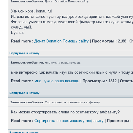
Заголовок сообщения:
Донат Donation Помощь сайту
Уӕ бон хорз, ironau.ru!
Ис дзы исты гӕнӕн уын иу цалдӕр ӕхца арвитын, цӕмӕй уын и
Фӕрсын, уымӕн ӕмӕ дыууӕ азӕй фылдӕр мын ӕххуыс кӕны уӕ 
суаид, уый.
Бузныг.
Read more :
Донат Donation Помощь сайту
|
Просмотры :
2188 |
О
Вернуться к началу
Заголовок сообщения:
мне нужна ваша помощь
мне интересно Как начать изучать осетинский язык с нуля к тому 
Read more :
мне нужна ваша помощь
|
Просмотры :
1812 |
Ответы
Вернуться к началу
Заголовок сообщения:
Сортировка по осетинскому алфавиту
Как можно отсортировать слова по осетинскому алфавиту?
Read more :
Сортировка по осетинскому алфавиту
|
Просмотры :
Вернуться к началу