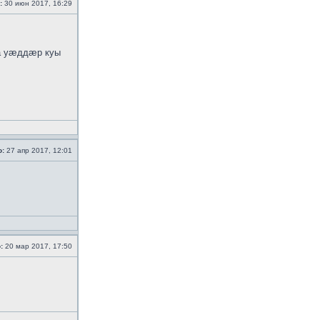
:
30 июн 2017, 16:29
а уӕддӕр куы
о:
27 апр 2017, 12:01
:
20 мар 2017, 17:50