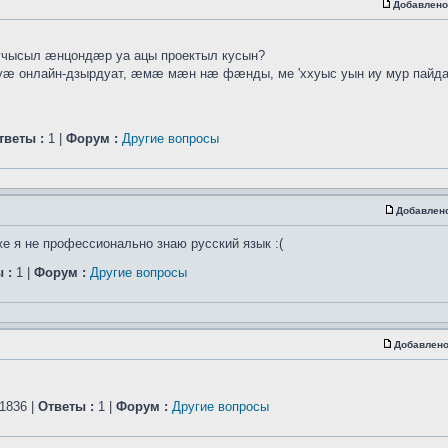
Добавлено
учысыл ӕнцондӕр уа ацы проектыл кусын?
онлайн-дзырдуат, ӕмӕ мӕн нӕ фӕнды, ме 'ххуыс уын иу мур пайд
тветы :
1 |
Форум :
Другие вопросы
Добавлен
же я не профессионально знаю русский язык :(
 :
1 |
Форум :
Другие вопросы
Добавлено
1836 |
Ответы :
1 |
Форум :
Другие вопросы