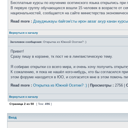
Бесплатные курсы по изучению осетинского языка открылись при 
В первую группу обучающихся вошли 15 человек в возрасте от сем
национальностей, сообщается на сайте министерства экономическо
Read more :
Дзауджыкауы байгом'сты ирон авзаг ахур канан курсы
Вернуться к началу
Заголовок сообщения:
Открытка из Южной Осетии? :)
Привет!
Сразу пишу в корзине, тк пост не в лингвистическую тему.
Я собираю открытки со всего мира, и очень хочу получить открыт
К сожалению, я пока не нашёл кого-нибудь, кто бы согласился при
этом форуме находится в ЮО, и солгасится мне в этом помочь пиш
Read more :
Открытка из Южной Осетии? :)
|
Просмотры :
2756 |
О
Вернуться к началу
Страница
2
из
50
[ Тем:
496
]
Вход