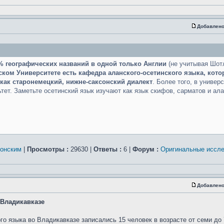
Добавлено
% географических названий в одной только Англии
(не учитывая Шот
ком Университете есть кафедра аланского-осетинского языка, кото
как старонемецкий, нижне-саксонский диалект
. Более того, в универ
ет. Заметьте осетинский язык изучают как язык скифов, сарматов и алан
сонским
|
Просмотры :
29630 |
Ответы :
6 |
Форум :
Оригинальные иссл
Добавлено
 Владикавказе
о языка во Владикавказе записались 15 человек в возрасте от семи до 