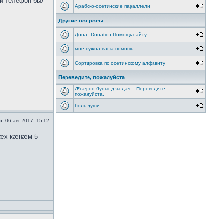
й телефон был
Арабско-осетинские параллели
Другие вопросы
Донат Donation Помощь сайту
мне нужна ваша помощь
Сортировка по осетинскому алфавиту
Переведите, пожалуйста
Æгæрон буныг дзы дæн - Переведите
пожалуйста.
боль души
о:
06 авг 2017, 15:12
бæх кæнæм 5