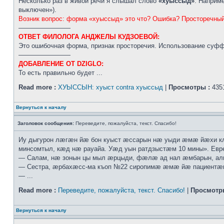
Несколько раз в живой речи я слышал слово
«хуыссыд»
. Наприм
выключен»).
Возник вопрос: форма «хуыссыд» это что? Ошибка? Просторечный
————————
ОТВЕТ ФИЛОЛОГА АНДЖЕЛЫ КУДЗОЕВОЙ:
Это ошибочная форма, признак просторечия. Использование суффи
————————
ДОБАВЛЕНИЕ ОТ DZIGLO:
То есть правильно будет ...
Read more :
ХУЫССЫН: хуыст contra хуыссыд
|
Просмотры :
435
Вернуться к началу
Заголовок сообщения:
Переведите, пожалуйста, текст. Спасибо!
Иу дыгурон лæгæн йæ бон куыст æссарын нæ уыди æмæ йæхи к
минсомтыл, кæд нæ рауайа. Уæд уын ратдзыстæм 10 мины». Ев
— Салам, нæ зонын цы мыл æрцыди, фæлæ ад нал æмбарын, ал
— Сестра, æрбахæсс-ма къоп №22 сиропимæ æмæ йæ пациентæн р
— ...
Read more :
Переведите, пожалуйста, текст. Спасибо!
|
Просмотр
Вернуться к началу