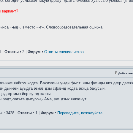
ер, сегодня услышал такую фразу:
«Дæ телефон хуыссыд уыдис»
(«Тво
 вариант?
кса «-ыд», вместо «-т». Словообразовательная ошибка.
1 |
Ответы :
2 |
Форум :
Ответы специалистов
Добавлен
линикæ байгом кодта. Бахизæны уыди фыст: «цы фæнды низ дæр дзæ
рей дын-æй ауыдта æмæ дзы сфæнд кодта æхца бакусын.
цыдæр мын йер иу ад кæны…
адт,-загъта дыгурон,- Ама, уæ дзых бакæнут…
ы :
3428 |
Ответы :
1 |
Форум :
Переведите, пожалуйста