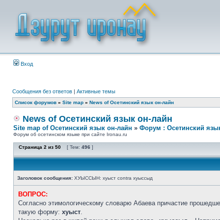
Вход
Сообщения без ответов
|
Активные темы
Список форумов
»
Site map
»
News of Осетинский язык он-лайн
News of Осетинский язык он-лайн
Site map of Осетинский язык он-лайн
»
Форум : Осетинский язы
Форум об осетинском языке при сайте Ironau.ru
Страница
2
из
50
[ Тем:
496
]
Заголовок сообщения:
ХУЫССЫН: хуыст contra хуыссыд
ВОПРОС:
Согласно этимологическому словарю Абаева причастие прошедшег
такую форму:
хуыст
.