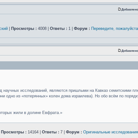
Добавлено
ский
|
Просмотры :
4008 |
Ответы :
1 |
Форум :
Переведите, пожалуйста
Добавлено
 ряд научных исследований, являются пришлыми на Кавказ семитскими п
 они одно из «потерянных» колен дома израилева). Но обо всём по поряд
 которых жили в долине Евфрата.»
|
Просмотры :
14164 |
Ответы :
7 |
Форум :
Оригинальные исследования