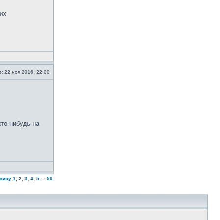
их
о:
22 ноя 2016, 22:00
кто-нибудь на
аницу
1
,
2
,
3
,
4
,
5
...
50