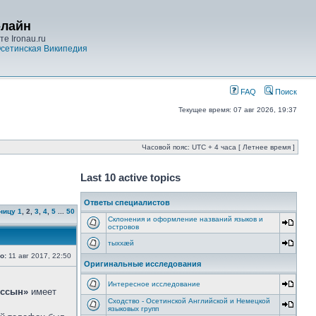
-лайн
е Ironau.ru
сетинская Википедия
FAQ
Поиск
Текущее время: 07 авг 2026, 19:37
Часовой пояс: UTC + 4 часа [ Летнее время ]
Last 10 active topics
Ответы специалистов
ницу
1
,
2
,
3
,
4
,
5
...
50
Склонения и оформление названий языков и
островов
тыххӕй
о:
11 авг 2017, 22:50
Оригинальные исследования
Интересное исследование
ссын»
имеет
Сходство - Осетинской Английской и Немецкой
языковых групп