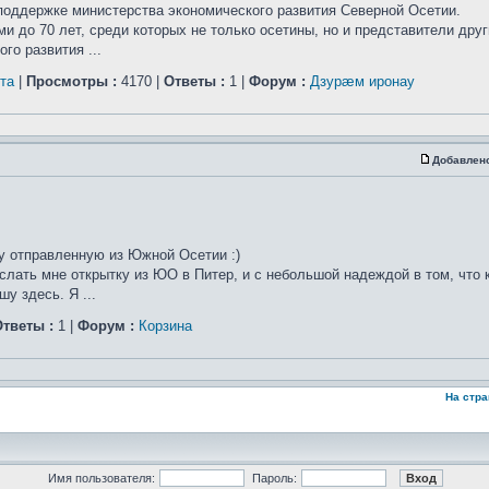
поддержке министерства экономического развития Северной Осетии.
и до 70 лет, среди которых не только осетины, но и представители друг
го развития ...
та
|
Просмотры :
4170 |
Ответы :
1 |
Форум :
Дзурæм иронау
Добавлен
ку отправленную из Южной Осетии :)
слать мне открытку из ЮО в Питер, и с небольшой надеждой в том, что 
у здесь. Я ...
тветы :
1 |
Форум :
Корзина
На стр
Имя пользователя:
Пароль: