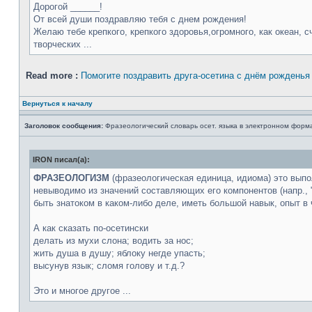
Дорогой ______!
От всей души поздравляю тебя с днем рождения!
Желаю тебе крепкого, крепкого здоровья,огромного, как океан, 
творческих ...
Read more :
Помогите поздравить друга-осетина с днём рожденья
Вернуться к началу
Заголовок сообщения:
Фразеологический словарь осет. языка в электронном форм
IRON писал(а):
ФРАЗЕОЛОГИЗМ
(фразеологическая единица, идиома) это вып
невыводимо из значений составляющих его компонентов (напр., "да
быть знатоком в каком-либо деле, иметь большой навык, опыт в 
А как сказать по-осетински
делать из мухи слона; водить за нос;
жить душа в душу; яблоку негде упасть;
высунув язык; сломя голову и т.д.?
Это и многое другое ...