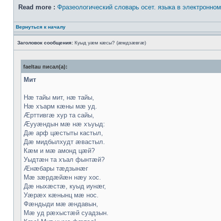
Read more :
Фразеологический словарь осет. языка в электронно
Вернуться к началу
Заголовок сообщения:
Куыд уæм кæсы? (æмдзæвгæ)
faeltau писал(а):
Мит
Нæ тайы мит, нæ тайы,
Нæ хъарм кæны мæ уд.
Æрттивгæ хур та сайы,
Æууæндын мæ нæ хъуыд:
Дæ арф цæстыты кастыл,
Дæ мидбылхудт æвастыл.
Кæм и мæ амонд цæй?
Уыдтæн та хъал фынтæй?
Æнæбары тæдзынæг
Мæ зæрдæйæн нæу хос.
Дæ ныхæстæ, куыд иунæг,
Уæрæх кæнынц мæ нос.
Фæндыди мæ æндавын,
Мæ уд рæхыстæй суадзын.