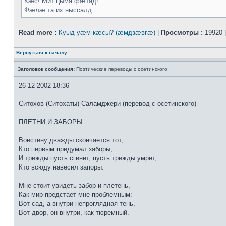
Кæс! Мит цыма фæтад!
Фæлæ та их ныссалд...
Read more :
Куыд уæм кæсы? (æмдзæвгæ)
|
Просмотры :
19920 
Вернуться к началу
Заголовок сообщения:
Поэтические переводы с осетинского
26-12-2002 18:36
Ситохов (Ситохаты) Саламджери (перевод с осетинского)
ПЛЕТНИ И ЗАБОРЫ
Воистину дважды скончается тот,
Кто первым придумал заборы,
И трижды пусть сгинет, пусть трижды умрет,
Кто всюду навесил запоры.
Мне стоит увидеть забор и плетень,
Как мир предстает мне проблемным:
Вот сад, а внутри непроглядная тень,
Вот двор, он внутри, как тюремный.