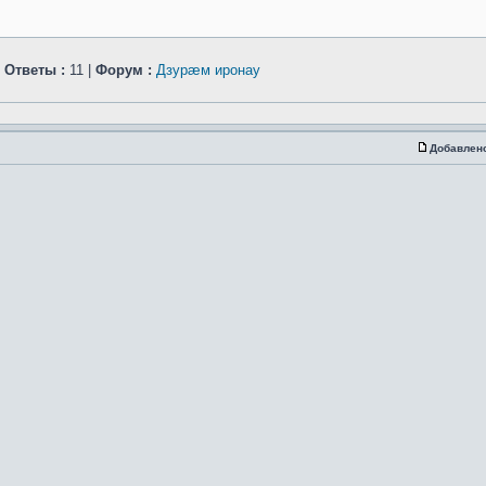
|
Ответы :
11 |
Форум :
Дзурæм иронау
Добавлен