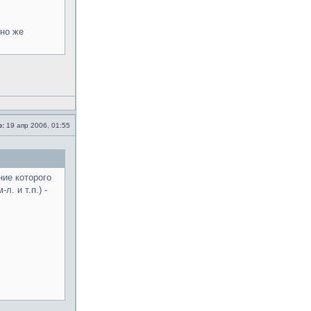
чно же
о:
19 апр 2006, 01:55
ие которого
. и т.п.) -