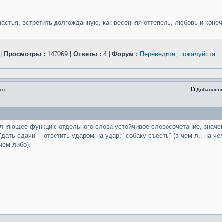
счастья, встретить долгожданную, как весенняя оттепель, любовь и коне
|
Просмотры :
147069 |
Ответы :
4 |
Форум :
Переведите, пожалуйста
ате
Добавлен
олняющее функцию отдельного слова устойчивое словосочетание, значен
ть сдачи" - ответить ударом на удар; "собаку съесть" (в чем-л., на чем-л
чем-либо).