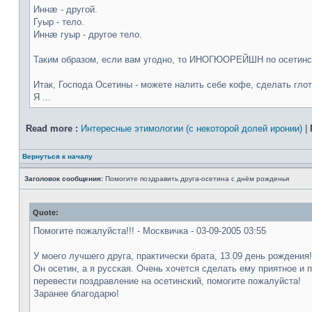
Иннæ - другой.
Гуыр - тело.
Иннæ гуыр - другое тело.
Таким образом, если вам угодно, то ИНОГЮОРЕЙШН по осетинск
Итак, Господа Осетины - можете налить себе кофе, сделать гло
Я ...
Read more :
Интересные этимологии (с некоторой долей иронии)
|
Вернуться к началу
Заголовок сообщения:
Помогите поздравить друга-осетина с днём рожденья
Quote:
Помогите пожалуйста!!! - Москвичка - 03-09-2005 03:55
У моего лучшего друга, практически брата, 13.09 день рождения!
Он осетин, а я русская. Очень хочется сделать ему приятное и 
перевести поздравление на осетинский, помогите пожалуйста!
Заранее благодарю!