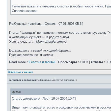
Помогите пожелать человеку счастья и любви по-осетински. Пр
Спасибо заранее
Re:Счастье и любовь - Славик - 07-01-2005 05:34
Глагол "фæндын" не является полным соответствием русскому "х
а желающий субъект — в родительном.
Я хочу счастья. -
Мæн фæнды амонд
.
Возвращаясь к вашей исходной фразе...
Русское сочетание "я желаю ...
Read more :
Счастья и любви!
|
Просмотры :
11007 |
Ответы :
0 |
Вернуться к началу
Заголовок сообщения:
Официальный статус дигорского
Quote:
Статус дигорского - Лео - 16-07-2004 10:43
Видел как-то свидетельство о рождении на осетинском и русск