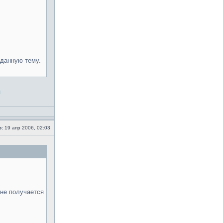
 данную тему.
я
о:
19 апр 2006, 02:03
 не получается