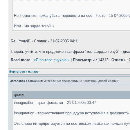
Re:Помогите, пожалуйста, перевести на осе - Гость - 15-07-2005 
Или - ма зарда тонуй )
Re: "тонуй" - Славик - 31-07-2005 04:11
Глория, учтите, что предложенная фраза "мæ зæрдæ тонуй" - диал
Read more :
«Я по тебе скучаю!»
|
Просмотры :
14312 |
Ответы :
0
Вернуться к началу
Заголовок сообщения:
Интересные этимологии (с некоторой долей иронии)
Quote:
inouguration - цаст фалхатаг - 21-01-2005 03:47
inouguration - торжественная процедура вступления в должность
Это слово интерпретируется на осетинском языке как нельзя лу