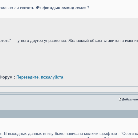
авильно ли сказать
Æз фæндын амонд æмæ ?
отеть" — у него другое управление. Желаемый объект ставится в имени
Форум :
Переведите, пожалуйста
Добавлен
ом. В выходных данных внизу было написано мелким шрифтом : "Осетинс