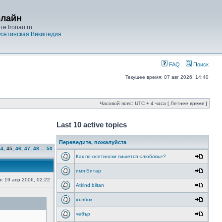
-лайн
е Ironau.ru
сетинская Википедия
FAQ
Поиск
Текущее время: 07 авг 2026, 14:40
Часовой пояс: UTC + 4 часа [ Летнее время ]
Last 10 active topics
Переведите, пожалуйста
44
,
45
,
46
,
47
,
48
...
50
Как по-осетински пишется «любовь»?
имя Битар
о:
19 апр 2006, 02:22
Atkind biltan
хълбок
чебър