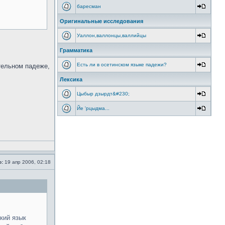
баресман
Оригинальные исследования
Уаллон,валлонцы,валлийцы
Грамматика
Есть ли в осетинском языке падежи?
тельном падеже,
Лексика
Цыбыр дзырдт&#230;
Йе 'рцыдма...
о:
19 апр 2006, 02:18
кий язык