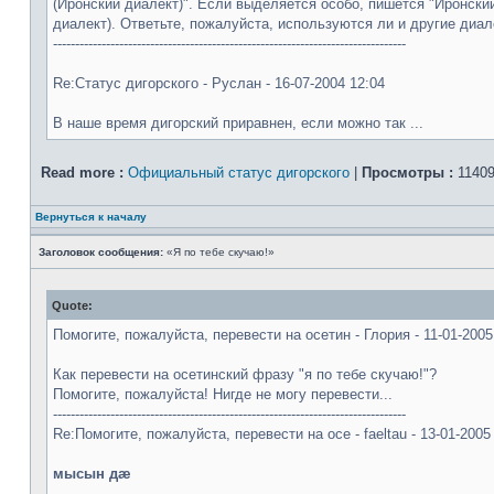
(Иронский диалект)". Если выделяется особо, пишется "Иронский
диалект). Ответьте, пожалуйста, используются ли и другие диа
--------------------------------------------------------------------------------
Re:Статус дигорского - Руслан - 16-07-2004 12:04
В наше время дигорский приравнен, если можно так ...
Read more :
Официальный статус дигорского
|
Просмотры :
11409
Вернуться к началу
Заголовок сообщения:
«Я по тебе скучаю!»
Quote:
Помогите, пожалуйста, перевести на осетин - Глория - 11-01-2005
Как перевести на осетинский фразу "я по тебе скучаю!"?
Помогите, пожалуйста! Нигде не могу перевести...
--------------------------------------------------------------------------------
Re:Помогите, пожалуйста, перевести на осе - faeltau - 13-01-2005
мысын дæ
--------------------------------------------------------------------------------