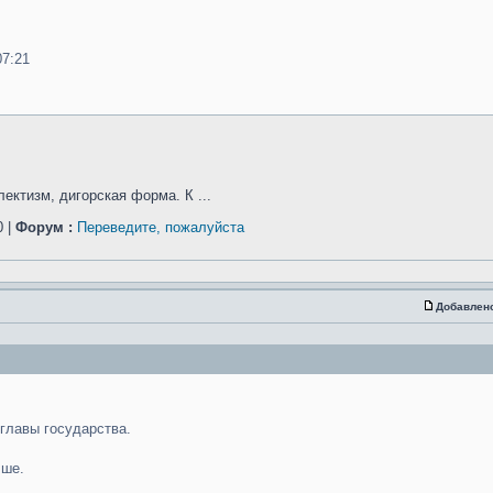
07:21
ектизм, дигорская форма. К ...
 |
Форум :
Переведите, пожалуйста
Добавлен
 главы государства.
чше.