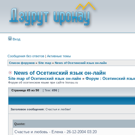
Вход
Сообщения без ответов
|
Активные темы
Список форумов
»
Site map
»
News of Осетинский язык он-лайн
News of Осетинский язык он-лайн
Site map of Осетинский язык он-лайн
»
Форум : Осетинский язы
Форум об осетинском языке при сайте Ironau.ru
Страница
45
из
50
[ Тем:
496
]
Заголовок сообщения:
Счастья и любви!
Quote:
Счастье и любовь - Елена - 26-12-2004 03:20