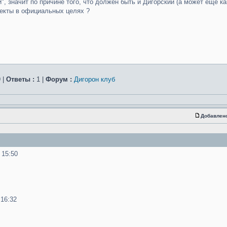
", значит по причине того, что должен быть и Дигорский (а может ещё к
лекты в официальных целях ?
 |
Ответы :
1 |
Форум :
Дигорон клуб
Добавлен
 15:50
 16:32