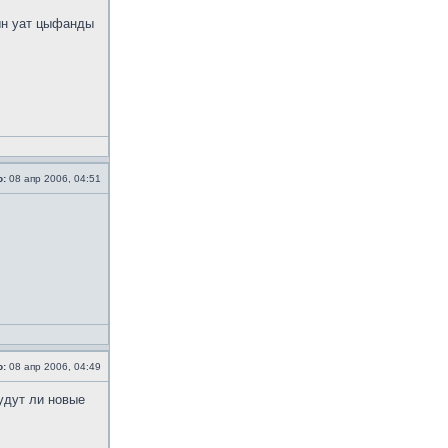
ын уат цыфанды
о:
08 апр 2006, 04:51
о:
08 апр 2006, 04:49
удут ли новые