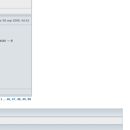
о:
08 апр 2006, 04:41
ах -- в
1
...
46
,
47
,
48
,
49
,
50