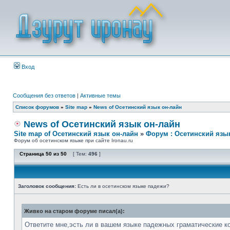
Вход
Сообщения без ответов
|
Активные темы
Список форумов
»
Site map
»
News of Осетинский язык он-лайн
News of Осетинский язык он-лайн
Site map of Осетинский язык он-лайн
»
Форум : Осетинский язы
Форум об осетинском языке при сайте Ironau.ru
Страница
50
из
50
[ Тем:
496
]
Заголовок сообщения:
Есть ли в осетинском языке падежи?
Живко на старом форуме писал(а):
Ответите мне,эсть ли в вашем языке падежных граматические к