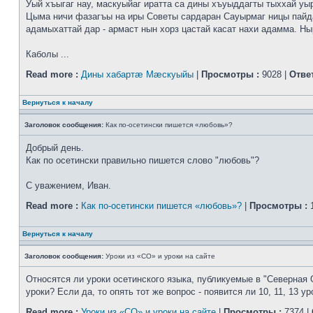
Уый хъыгаг нау, маскуыйаг иратта са дины хъуыддагты тыххай уы
Цыма ничи фазагъы на иры Советы сардаран Сауырмаг ницы пайд
адамыхаттай дар - армаст нын хорз цастай касат нахи адамма. Ныр
Каболы ...
Read more :
Дины хабартæ Мæскуыйы
|
Просмотры :
9028 |
Отве
Вернуться к началу
Заголовок сообщения:
Как по-осетински пишется «любовь»?
Добрый день.
Как по осетински правильно пишется слово "любовь"?
С уважением, Иван.
Read more :
Как по-осетински пишется «любовь»?
|
Просмотры :
1
Вернуться к началу
Заголовок сообщения:
Уроки из «СО» и уроки на сайте
Относятся ли уроки осетинского языка, публикуемые в "Северная 
уроки? Если да, то опять тот же вопрос - появится ли 10, 11, 13 ур
Read more :
Уроки из «СО» и уроки на сайте
|
Просмотры :
7374 |