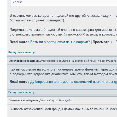
члене.
В осетинском языке девять падежей (по другой классификации -- в
большинстве случаев совпадают).
Падежная система в 9 падежей очень не характерна для иранских я
сильнейшего влияния кавказских (и тюркских?) языков, в которых 
Read more :
Есть ли в осетинском языке падежи?
|
Просмотры :
2
Вернуться к началу
Заголовок сообщения:
Дублирование фильмов на осетинский язык: что вы думаете
Как вы смотрите на то, что в последнее время фильмы переводятся
с подчеркнуто кударским диалектом. Мы что, таким методом прив
Read more :
Дублирование фильмов на осетинский язык: что вы д
Вернуться к началу
Заголовок сообщения:
Дины хабартæ Мæскуыйы
Зынаргъ амзаххонта! Ман фанды цамай мах аныхас канам на Мас