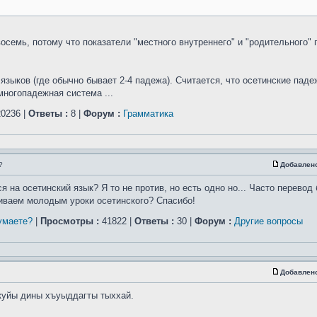
осемь, потому что показатели "местного внутреннего" и "родительного"
зыков (где обычно бывает 2-4 падежа). Считается, что осетинские падеж
многопадежная система ...
0236 |
Ответы :
8 |
Форум :
Грамматика
?
Добавлен
 на осетинский язык? Я то не против, но есть одно но... Часто перевод
иваем молодым уроки осетинского? Спасибо!
умаете?
|
Просмотры :
41822 |
Ответы :
30 |
Форум :
Другие вопросы
Добавлен
куйы дины хъуыддагты тыххай.