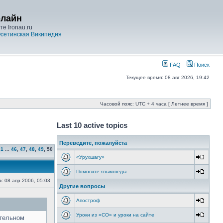
-лайн
е Ironau.ru
сетинская Википедия
FAQ
Поиск
Текущее время: 08 авг 2026, 19:42
Часовой пояс: UTC + 4 часа [ Летнее время ]
Last 10 active topics
Переведите, пожалуйста
1
...
46
,
47
,
48
,
49
,
50
«Урухшагу»
Помогите языковеды
о:
08 апр 2006, 05:03
Другие вопросы
Апостроф
Уроки из «СО» и уроки на сайте
ительном