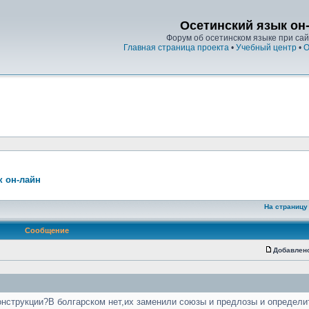
Осетинский язык он
Форум об осетинском языке при сайт
Главная страница проекта
•
Учебный центр
•
О
к он-лайн
На страницу
Сообщение
Добавлен
онструкции?В болгарском нет,их заменили союзы и предлозы и определ