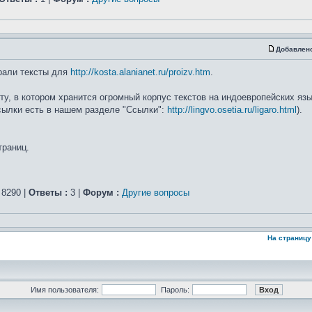
Добавлен
рали тексты для
http://kosta.alanianet.ru/proizv.htm
.
, в котором хранится огромный корпус текстов на индоевропейских язык
ссылки есть в нашем разделе "Ссылки":
http://lingvo.osetia.ru/ligaro.html
).
траниц.
8290 |
Ответы :
3 |
Форум :
Другие вопросы
На страницу
Имя пользователя:
Пароль: