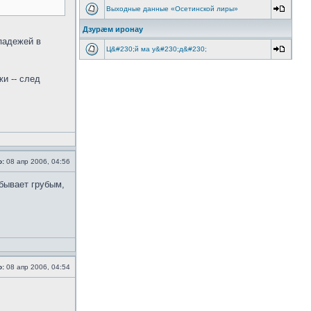
Выходные данные «Осетинской лиры»
Дзурæм иронау
 падежей в
Ц&#230;й ма у&#230;д&#230;
и -- след
о:
08 апр 2006, 04:56
 бывает грубым,
о:
08 апр 2006, 04:54