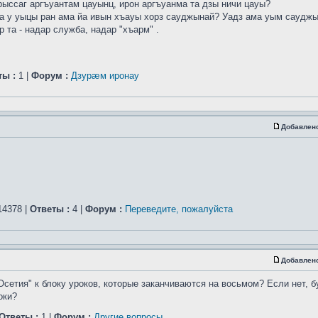
рыссаг аргъуантам цауынц, ирон аргъуанма та дзы ничи цауы?
а у уыцы ран ама йа ивын хъауы хорз сауджынай? Уадз ама уым саудж
 та - надар служба, надар "хъарм" .
ты :
1 |
Форум :
Дзурæм иронау
Добавлен
4378 |
Ответы :
4 |
Форум :
Переведите, пожалуйста
Добавлен
Осетия" к блоку уроков, которые заканчиваются на восьмом? Если нет, б
оки?
Ответы :
1 |
Форум :
Другие вопросы