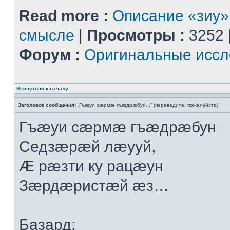
Read more :
Описание «зиу»
смысле
|
Просмотры :
3252 
Форум :
Оригинальные иссл
Вернуться к началу
Заголовок сообщения:
„Гъæуи сæрмæ гъæдрæбун...“ (переведите, пожалуйста)
Гъæуи сæрмæ гъæдрæбун
Седзæрæй лæууй,
Æ рæзти ку рацæун
Зæрдæристæй æз…
Базард: