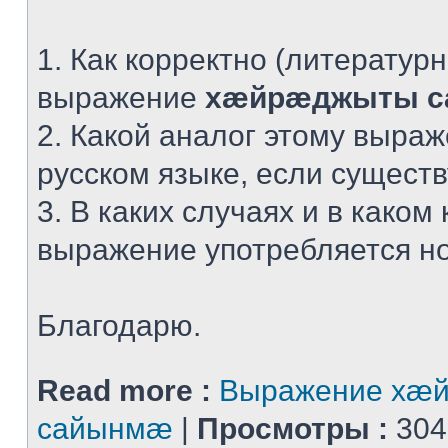
1. Как корректно (литератур
выражение
хæйрæджыты 
2. Какой аналог этому выра
русском языке, если сущест
3. В каких случаях и в каком 
выражение употребляется н
Благодарю.
Read more :
Выражение хæ
сайынмæ
|
Просмотры :
304