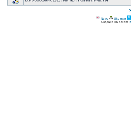
Всего сообщений:
2531
| Тем:
524
| Пользователей:
734
G
News
Site map
Создано на основе