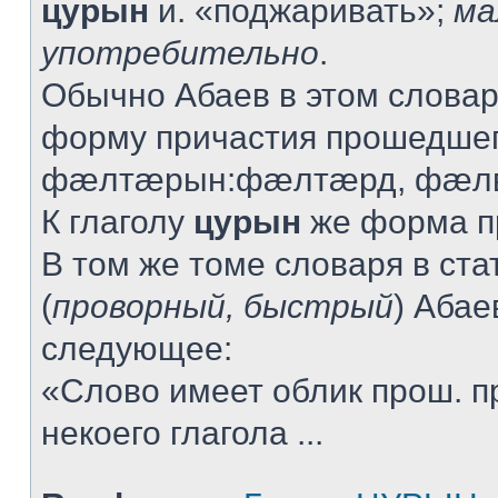
цурын
и. «поджаривать»;
ма
употребительно
.
Обычно Абаев в этом словар
форму причастия прошедшег
фæлтæрын:фæлтæрд, фæлв
К глаголу
цурын
же форма пр
В том же томе словаря в ста
(
проворный, быстрый
) Абае
следующее:
«Слово имеет облик прош. п
некоего глагола ...