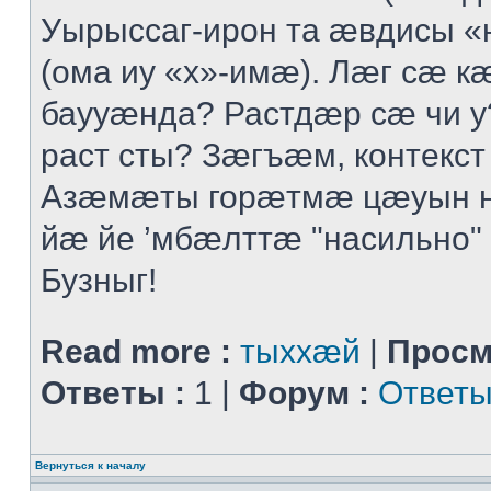
Уырыссаг-ирон та ӕвдисы «
(ома иу «х»-имӕ). Лӕг сӕ 
баууӕнда? Растдӕр сӕ чи 
раст сты? Зӕгъӕм, контекст
Азӕмӕты горӕтмӕ цӕуын 
йӕ йе ’мбӕлттӕ "насильно" 
Бузныг!
Read more :
тыххӕй
|
Просм
Ответы :
1 |
Форум :
Ответы
Вернуться к началу