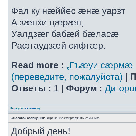
Фал ку нæййес æнæ уарзт
А зæнхи цæрæн,
Уалдзæг бабæй бæласæ
Рафтаудзæй сифтæр.
Read more :
„Гъæуи сæрмæ 
(переведите, пожалуйста)
|
П
Ответы :
1 |
Форум :
Дигоро
Вернуться к началу
Заголовок сообщения:
Выражение хæйрæджыты сайынмæ
Добрый день!