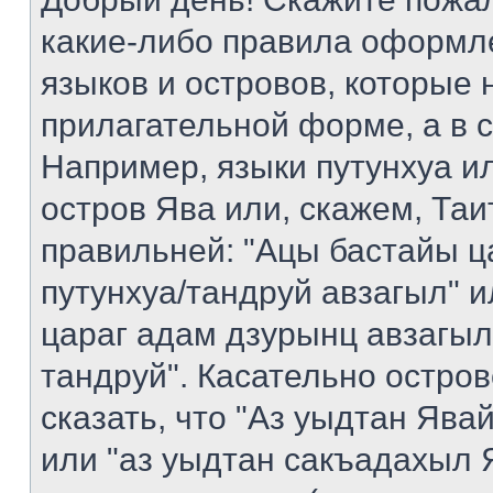
какие-либо правила оформл
языков и островов, которые 
прилагательной форме, а в 
Например, языки путунхуа ил
остров Ява или, скажем, Таи
правильней: "Ацы бастайы ц
путунхуа/тандруй авзагыл" 
цараг адам дзурынц авзагыл
тандруй". Касательно остро
сказать, что "Аз уыдтан Яв
или "аз уыдтан сакъадахыл Я