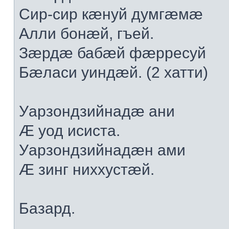
Сир-сир кæнуй думгæмæ
Алли бонæй, гъей.
Зæрдæ бабæй фæрресуй
Бæласи уиндæй. (2 хатти)
Уарзондзийнадæ ани
Æ уод исиста.
Уарзондзийнадæн ами
Æ зинг ниххустæй.
Базард.