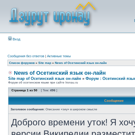
Вход
Сообщения без ответов
|
Активные темы
Список форумов
»
Site map
»
News of Осетинский язык он-лайн
News of Осетинский язык он-лайн
Site map of Осетинский язык он-лайн
»
Форум : Осетинский язы
Форум об осетинском языке при сайте Ironau.ru
Страница
1
из
50
[ Тем:
496
]
Сообщение
Заголовок сообщения:
Описание «зиу» в широком смысле
Доброго времени уток! Я хоч
версии Википедии разместит