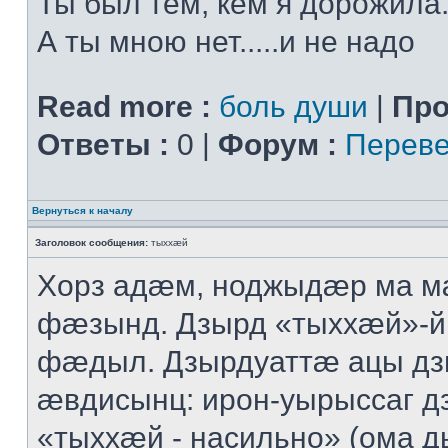
Ты был тем, кем я дорожила.
А ты мною нет.....и не надо
Read more :
боль души
|
Про
Ответы :
0 |
Форум :
Переве
Вернуться к началу
Заголовок сообщения:
тыххӕй
Хорз адӕм, ноджыдӕр ма м
фӕзынд. Дзырд «тыххӕй»-
фӕдыл. Дзырдуаттӕ ацы дз
ӕвдисынц: ирон-уырыссаг д
«тыххӕй - насильно» (ома д