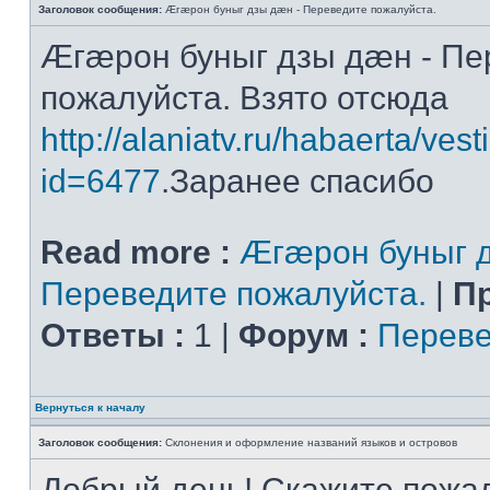
Заголовок сообщения:
Æгæрон буныг дзы дæн - Переведите пожалуйста.
Æгæрон буныг дзы дæн - Пе
пожалуйста. Взято отсюда
http://alaniatv.ru/habaerta/vesti
id=6477
.Заранее спасибо
Read more :
Æгæрон буныг д
Переведите пожалуйста.
|
П
Ответы :
1 |
Форум :
Переве
Вернуться к началу
Заголовок сообщения:
Склонения и оформление названий языков и островов
Добрый день! Скажите пожал