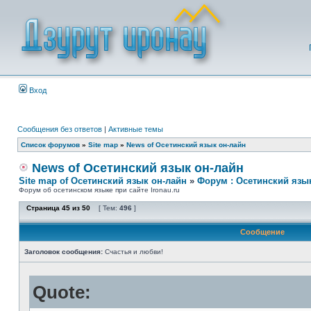
Вход
Сообщения без ответов
|
Активные темы
Список форумов
»
Site map
»
News of Осетинский язык он-лайн
News of Осетинский язык он-лайн
Site map of Осетинский язык он-лайн
»
Форум : Осетинский язы
Форум об осетинском языке при сайте Ironau.ru
Страница
45
из
50
[ Тем:
496
]
Сообщение
Заголовок сообщения:
Счастья и любви!
Quote: