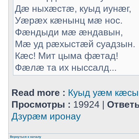
Дæ ныхæстæ, куыд иунæг,
Уæрæх кæнынц мæ нос.
Фæндыди мæ æндавын,
Мæ уд рæхыстæй суадзын.
Кæс! Мит цыма фæтад!
Фæлæ та их ныссалд...
Read more :
Куыд уæм кæсы
Просмотры :
19924 |
Ответы
Дзурæм иронау
Вернуться к началу