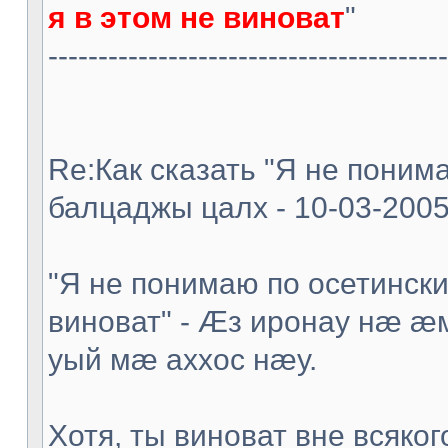
я в этом не виноват
"
----------------------------------------
Re:Как сказать "Я не понима
балцаджы цалх - 10-03-2005
"Я не понимаю по осетински,
виноват" - Æз иронау нæ 
уый мæ аххос нæу.
Хотя, ты виноват вне всяког