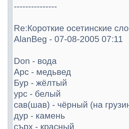
---------------
Re:Короткие осетинские слов
AlanBeg - 07-08-2005 07:11
Don - вода
Арс - медьвед
Бур - жёлтый
урс - белый
сав(шав) - чёрный (на грузи
дур - камень
сърх - красный