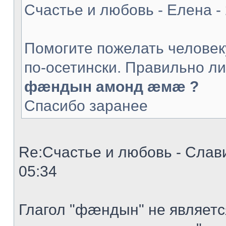
Счастье и любовь - Елена -
Помогите пожелать человек
по-осетински. Правильно ли
фæндын амонд æмæ ?
Спасибо заранее
Re:Счастье и любовь - Слави
05:34
Глагол "фæндын" не являет