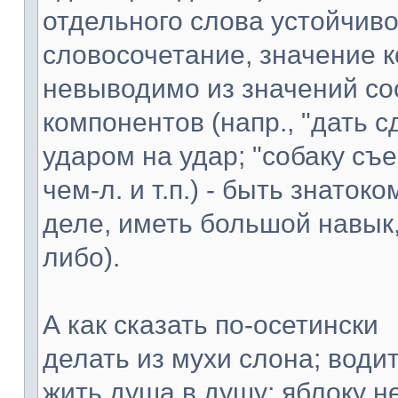
отдельного слова устойчив
словосочетание, значение к
невыводимо из значений со
компонентов (напр., "дать с
ударом на удар; "собаку съес
чем-л. и т.п.) - быть знаток
деле, иметь большой навык,
либо).
А как сказать по-осетински
делать из мухи слона; водит
жить душа в душу; яблоку не