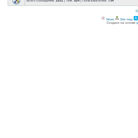
Всего сообщений:
2531
| Тем:
524
| Пользователей:
734
G
News
Site map
Создано на основе