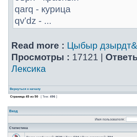
qarq - курица
qv'dz - ...
Read more :
Цыбыр дзырдт&
Просмотры :
17121 |
Ответы
Лексика
Вернуться к началу
Страница
45
из
50
[ Тем:
496
]
Вход
Имя пользователя:
Статистика