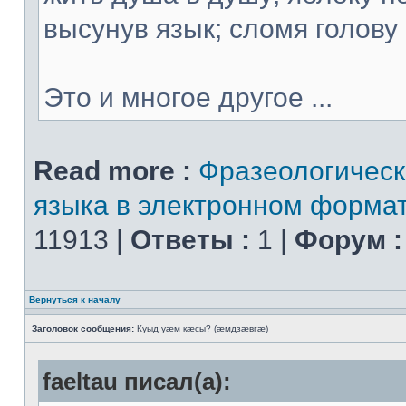
высунув язык; сломя голову 
Это и многое другое ...
Read more :
Фразеологическ
языка в электронном форма
11913 |
Ответы :
1 |
Форум :
Вернуться к началу
Заголовок сообщения:
Куыд уæм кæсы? (æмдзæвгæ)
faeltau писал(а):