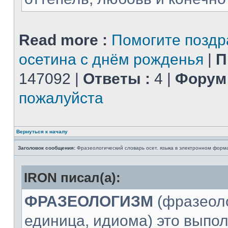
Read more :
Помогите поздр
осетина с днём рожденья
|
П
147092 |
Ответы :
4 |
Форум 
пожалуйста
Вернуться к началу
Заголовок сообщения:
Фразеологический словарь осет. языка в электронном форм
IRON писал(а):
ФРАЗЕОЛОГИЗМ
(фразеол
единица, идиома) это вып