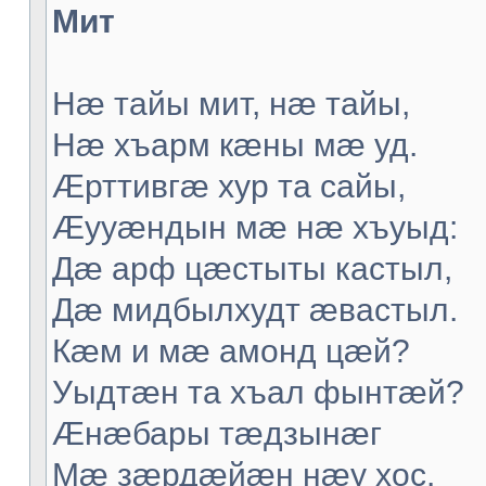
Мит
Нæ тайы мит, нæ тайы,
Нæ хъарм кæны мæ уд.
Æрттивгæ хур та сайы,
Æууæндын мæ нæ хъуыд:
Дæ арф цæстыты кастыл,
Дæ мидбылхудт æвастыл.
Кæм и мæ амонд цæй?
Уыдтæн та хъал фынтæй?
Æнæбары тæдзынæг
Мæ зæрдæйæн нæу хос.