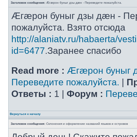
Заголовок сообщения:
Æгæрон буныг дзы дæн - Переведите пожалуйста.
Æгæрон буныг дзы дæн - Пе
пожалуйста. Взято отсюда
http://alaniatv.ru/habaerta/vesti
id=6477
.Заранее спасибо
Read more :
Æгæрон буныг д
Переведите пожалуйста.
|
П
Ответы :
1 |
Форум :
Переве
Вернуться к началу
Заголовок сообщения:
Склонения и оформление названий языков и островов
Добрый день! Скажите пожал