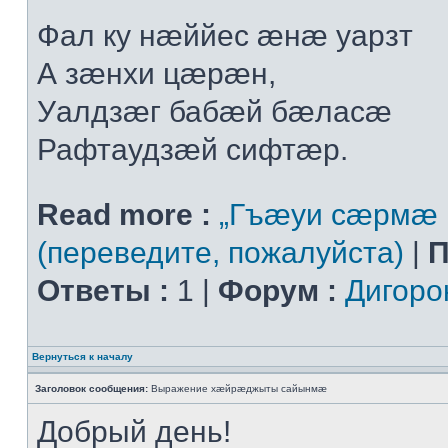
Фал ку нæййес æнæ уарзт
А зæнхи цæрæн,
Уалдзæг бабæй бæласæ
Рафтаудзæй сифтæр.
Read more :
„Гъæуи сæрмæ 
(переведите, пожалуйста)
|
П
Ответы :
1 |
Форум :
Дигоро
Вернуться к началу
Заголовок сообщения:
Выражение хæйрæджыты сайынмæ
Добрый день!