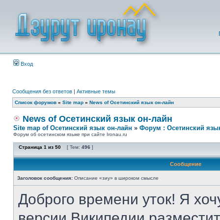
Вход
Сообщения без ответов
|
Активные темы
Список форумов
»
Site map
»
News of Осетинский язык он-лайн
News of Осетинский язык он-лайн
Site map of Осетинский язык он-лайн
»
Форум : Осетинский язы
Форум об осетинском языке при сайте Ironau.ru
Страница
1
из
50
[ Тем:
496
]
Сообщение
Заголовок сообщения:
Описание «зиу» в широком смысле
Доброго времени уток! Я хоч
версии Википедии разместит