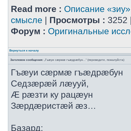
Read more :
Описание «зиу»
смысле
|
Просмотры :
3252 
Форум :
Оригинальные иссл
Вернуться к началу
Заголовок сообщения:
„Гъæуи сæрмæ гъæдрæбун...“ (переведите, пожалуйста)
Гъæуи сæрмæ гъæдрæбун
Седзæрæй лæууй,
Æ рæзти ку рацæун
Зæрдæристæй æз…
Базард: