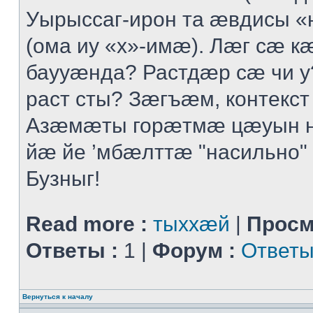
Уырыссаг-ирон та ӕвдисы «
(ома иу «х»-имӕ). Лӕг сӕ 
баууӕнда? Растдӕр сӕ чи 
раст сты? Зӕгъӕм, контекст
Азӕмӕты горӕтмӕ цӕуын 
йӕ йе ’мбӕлттӕ "насильно" 
Бузныг!
Read more :
тыххӕй
|
Просм
Ответы :
1 |
Форум :
Ответы
Вернуться к началу