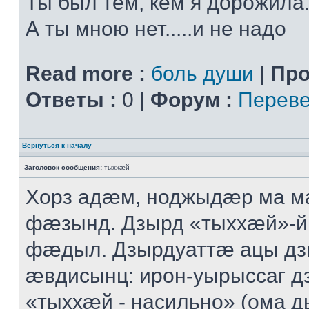
Ты был тем, кем я дорожила.
А ты мною нет.....и не надо
Read more :
боль души
|
Про
Ответы :
0 |
Форум :
Переве
Вернуться к началу
Заголовок сообщения:
тыххӕй
Хорз адӕм, ноджыдӕр ма м
фӕзынд. Дзырд «тыххӕй»-
фӕдыл. Дзырдуаттӕ ацы дз
ӕвдисынц: ирон-уырыссаг д
«тыххӕй - насильно» (ома д