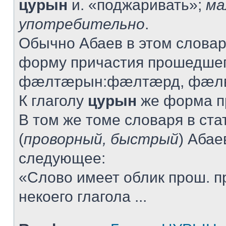
цурын
и. «поджаривать»;
ма
употребительно
.
Обычно Абаев в этом словар
форму причастия прошедшег
фæлтæрын:фæлтæрд, фæлв
К глаголу
цурын
же форма пр
В том же томе словаря в ста
(
проворный, быстрый
) Абае
следующее:
«Слово имеет облик прош. п
некоего глагола ...