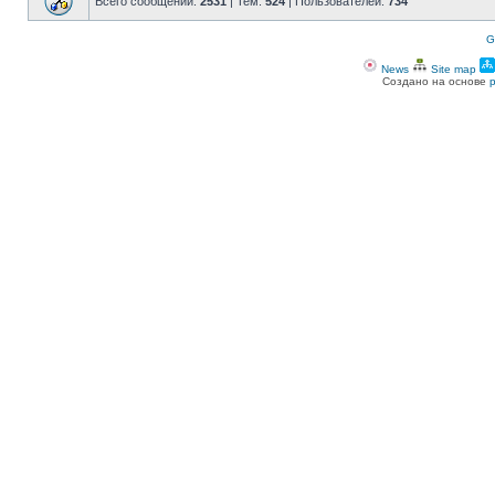
Всего сообщений:
2531
| Тем:
524
| Пользователей:
734
G
News
Site map
Создано на основе