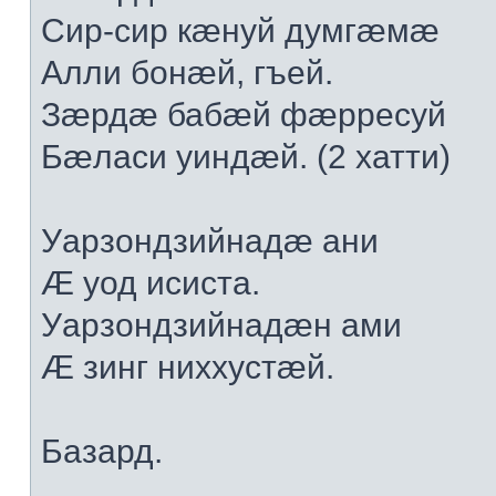
Сир-сир кæнуй думгæмæ
Алли бонæй, гъей.
Зæрдæ бабæй фæрресуй
Бæласи уиндæй. (2 хатти)
Уарзондзийнадæ ани
Æ уод исиста.
Уарзондзийнадæн ами
Æ зинг ниххустæй.
Базард.