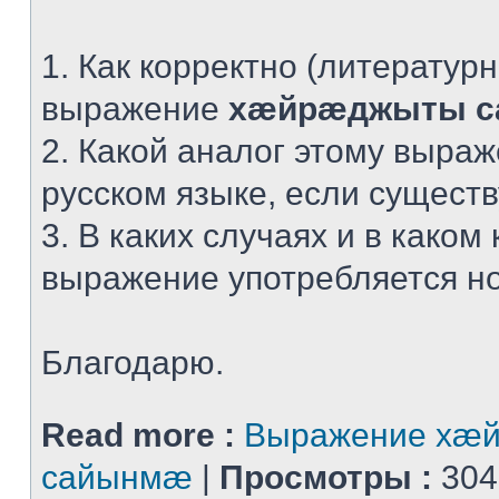
1. Как корректно (литератур
выражение
хæйрæджыты 
2. Какой аналог этому выра
русском языке, если сущест
3. В каких случаях и в каком 
выражение употребляется н
Благодарю.
Read more :
Выражение хæ
сайынмæ
|
Просмотры :
304