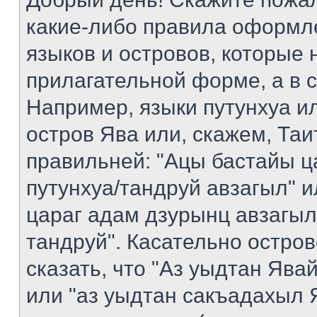
какие-либо правила оформл
языков и островов, которые 
прилагательной форме, а в 
Например, языки путунхуа ил
остров Ява или, скажем, Таи
правильней: "Ацы бастайы ц
путунхуа/тандруй авзагыл" 
цараг адам дзурынц авзагыл
тандруй". Касательно остро
сказать, что "Аз уыдтан Яв
или "аз уыдтан сакъадахыл Я