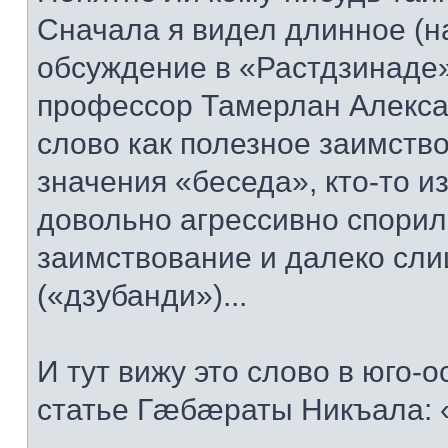
Сначала я видел длинное (на
обсуждение в «Растдзинаде» 
профессор Тамерлан Алекса
слово как полезное заимство
значения «беседа», кто-то и
довольно агрессивно спорил
заимствование и далеко сли
(«дзубанди»)...
И тут вижу это слово в юго-
статье Гæбæраты Никъала: 