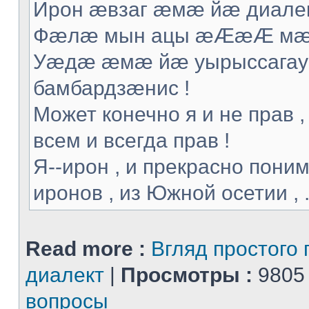
Ирон æвзаг æмæ йæ диалек
Фæлæ мын ацы æÆæÆ мæ т
Уæдæ æмæ йæ уырыссагау 
бамбардзæнис !
Может конечно я и не прав ,
всем и всегда прав !
Я--ирон , и прекрасно поним
иронов , из Южной осетии , .
Read more :
Вгляд простого 
диалект
|
Просмотры :
9805
вопросы