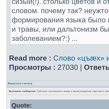
сизый(!). столько цветов и
словом. почему так? неужт
формирования языка было н
и травы, или дальтонизм 
заболеванием?:) ...
Read more :
Слово «цъæх» и
Просмотры :
27030 |
Ответы
Вернуться к началу
Заголовок сообщения:
Субстрат осетинского языка и происхождение нартского эпо
Quote: