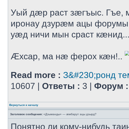
Уый дæр раст зæгъыс. Гъе
иронау дзурæм ацы форумы
уæд ничи мын сраст кæнид..
Æхсар, ма нæ ферох кæн!..
Read more :
З&#230;ронд те
10607 |
Ответы :
3 |
Форум :
Вернуться к началу
Заголовок сообщения:
«Дзыманды» — æмбарут ацы дзырд?
Понятно ли кому-нибудь таи