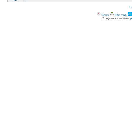
G
News
Site map
Создано на основе