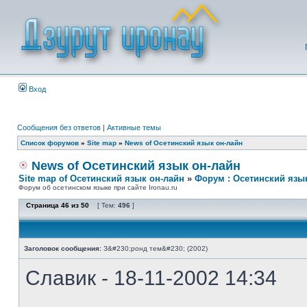
Вход
Сообщения без ответов
|
Активные темы
Список форумов
»
Site map
»
News of Осетинский язык он-лайн
News of Осетинский язык он-лайн
Site map of Осетинский язык он-лайн
»
Форум : Осетинский язы
Форум об осетинском языке при сайте Ironau.ru
Страница
46
из
50
[ Тем:
496
]
Заголовок сообщения:
З&#230;ронд тем&#230; (2002)
Славик - 18-11-2002 14:34