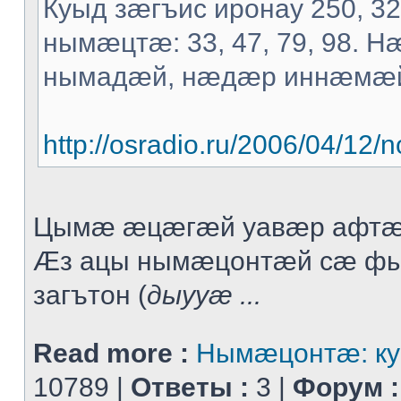
Куыд зæгъис иронау 250, 3
нымæцтæ: 33, 47, 79, 98. 
нымадæй, нæдæр иннæмæ
http://osradio.ru/2006/04/1
Цымæ æцæгæй уавæр афтæ
Æз ацы нымæцонтæй сæ ф
загътон (
дыууæ ...
Read more :
Нымæцонтæ: ку
10789 |
Ответы :
3 |
Форум :