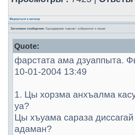
Вернуться к началу
Заголовок сообщения:
Хуыздæрмæ тырнæг: избранное о языке
Quote:
фарстата ама дзуаппыта. Фы
10-01-2004 13:49
1. Цы хорзма анхъалма кас
уа?
Цы хъуама сараза диссагай
адаман?