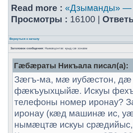
Read more :
«Дзыманды» — 
Просмотры :
16100 |
Ответы
Вернуться к началу
Заголовок сообщения:
Нымæцонтæ: куыд сæ зонæм
Гæбæраты Никъала писал(а):
Зæгъ-ма, мæ иубæстон, дæ
фæкъуыхцыйæ. Искуы фех
телефоны номер иронау? 
иронау (кæд машинæ ис, уæ
нымæцтæ искуы срæдийыс