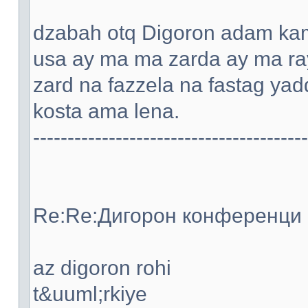
dzabah otq Digoron adam kami
usa ay ma ma zarda ay ma ray
zard na fazzela na fastag ya
kosta ama lena.
----------------------------------------
Re:Re:Дигорон конференци -
az digoron rohi
t&uuml;rkiye