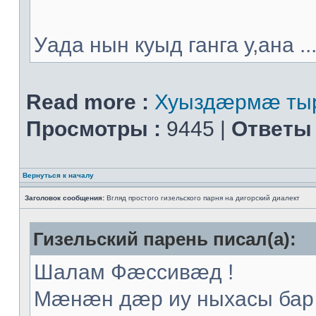
Уада нын куыд ганга у,ана ..
Read more :
Хуыздæрмæ тыр
Просмотры :
9445 |
Ответы 
Вернуться к началу
Заголовок сообщения:
Вгляд простого гизельского парня на дигорский диалект
Гизельский парень писал(а):
Шалам Фæссивæд !
Мæнæн дæр иу ныхасы бар 