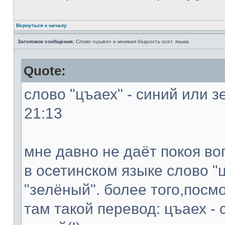
Вернуться к началу
Заголовок сообщения:
Слово «цъæх» и мнимая бедность осет. языка
Quote:
слово "цъаех" - синий или з
21:13
мне давно не даёт покоя во
в осетинском языке слово "ц
"зелёный". более того,посм
там такой перевод: цъаех - 