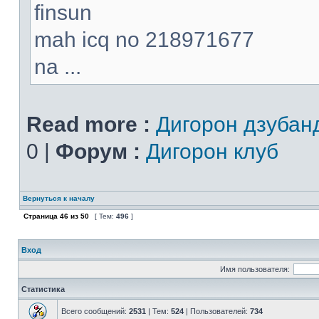
finsun
mah icq no 218971677
na ...
Read more :
Дигорон дзубан
0 |
Форум :
Дигорон клуб
Вернуться к началу
Страница
46
из
50
[ Тем:
496
]
Вход
Имя пользователя:
Статистика
Всего сообщений:
2531
| Тем:
524
| Пользователей:
734