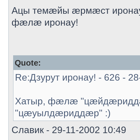
Ацы темæйы æрмæст иронау
фæлæ иронау!
Quote:
Re:Дзурут иронау! - 626 - 28
Хатыр, фæлæ "цæйдæриддæ
"цæуылдæриддæр" :)
Славик - 29-11-2002 10:49